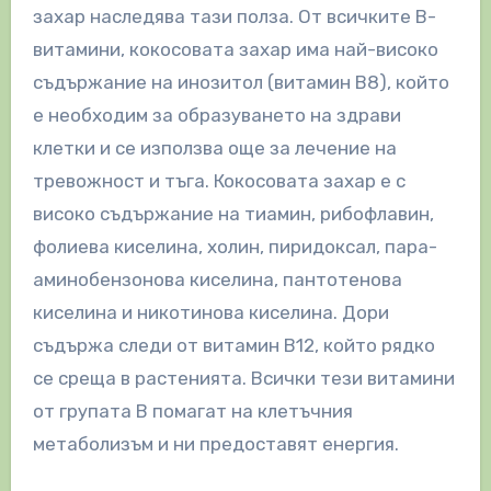
захар наследява тази полза. От всичките В-
витамини, кокосовата захар има най-високо
съдържание на инозитол (витамин В8), който
е необходим за образуването на здрави
клетки и се използва още за лечение на
тревожност и тъга. Кокосовата захар е с
високо съдържание на тиамин, рибофлавин,
фолиева киселина, холин, пиридоксал, пара-
аминобензонова киселина, пантотенова
киселина и никотинова киселина. Дори
съдържа следи от витамин В12, който рядко
се среща в растенията. Всички тези витамини
от групата B помагат на клетъчния
метаболизъм и ни предоставят енергия.