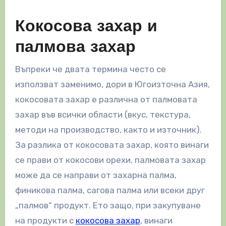
Кокосова захар и
палмова захар
Въпреки че двата термина често се
използват заменимо, дори в Югоизточна Азия,
кокосовата захар е различна от палмовата
захар във всички области (вкус, текстура,
методи на производство, както и източник).
За разлика от кокосовата захар, която винаги
се прави от кокосови орехи, палмовата захар
може да се направи от захарна палма,
финикова палма, сагова палма или всеки друг
„палмов“ продукт. Ето защо, при закупуване
на продукти с
кокосова захар
, винаги