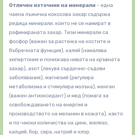
Отличен източник на минерали
– една
чаена лъжичка кокосова захар съдържа
редица минерали, които не се намират в
рафинираната захар. Тези минерали са
фосфор (важен за растежа на костите и
бъбречната функция), калий (намалява
хипертония и понижава нивата на кръвната
захар), азот (лекува сърдечно-съдови
заболявания), магнезий (регулира
метаболизма и стимулира мозъка), манган
(важен антиоксидант) и мед (помага за
освобождаването на енергия и
производството на меланин в кожата), както
и по-ниски количества на цинк, желязо,
калций, бор, сяра, натрий и хлор.