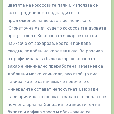
цветята на кокосовите палми. Използва се
като традиционен подсладител в
продължение на векове в региони, като
Югоизточна Азия, където кокосовите дървета
процъфтяват. Кокосовата захар се състои
най-вече от захароза, което ѝ придава
сладък, подобен на карамел вкус. За разлика
от рафинираната бяла захар, кокосовата
захар е минимално преработена и към нея са
добавени малко химикали, ако изобщо има
такива, което означава, че повечето от
минералите остават непокътнати. Поради
тази причина, кокосовата захар е станала все
по-популярна на Запад като заместител на
бялата и кафява захар и обикновено се