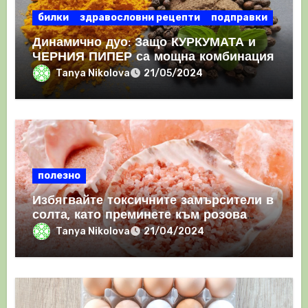
билки
здравословни рецепти
подправки
Динамично дуо: Защо КУРКУМАТА и
ЧЕРНИЯ ПИПЕР са мощна комбинация
Tanya Nikolova
21/05/2024
полезно
Избягвайте токсичните замърсители в
солта, като преминете към розова
хималайска сол
Tanya Nikolova
21/04/2024