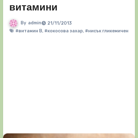
витамини
By
admin
21/11/2013
#витамин B
,
#кокосова захар
,
#нисък гликемичен