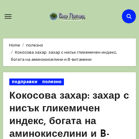
Skip
to
content
Home
полезно
Кокосова захар: захар с нисък гликемичен индекс,
богата на аминокиселини и B-витамини
подправки
полезно
Кокосова захар: захар с
нисък гликемичен
индекс, богата на
аминокиселини и B-