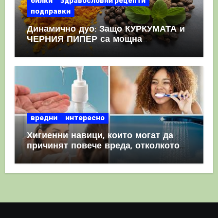
билки
здравословни рецепти
подправки
Динамично дуо: Защо КУРКУМАТА и
ЧЕРНИЯ ПИПЕР са мощна
комбинация
вредни
интересно
Хигиенни навици, които могат да
причинят повече вреда, отколкото
полза