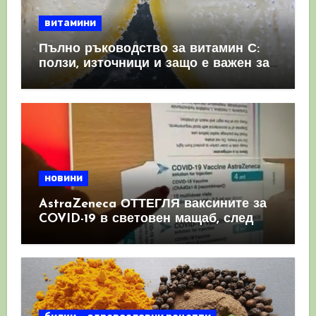
витамини
Пълно ръководство за витамин С:
ползи, източници и защо е важен за
имунната система
новини
AstraZeneca ОТТЕГЛЯ ваксините за
COVID-19 в световен мащаб, след
като призна, че те причиняват
КРЪВНИ съсиреци