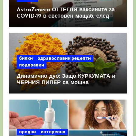
AstraZeneca ОТТЕГЛЯ ваксините за
COVID-19 в световен мащаб, след
като призна, че те причиняват
КРЪВНИ съсиреци
билки
здравословни рецепти
подправки
Динамично дуо: Защо КУРКУМАТА и
ЧЕРНИЯ ПИПЕР са мощна
комбинация
вредни
интересно