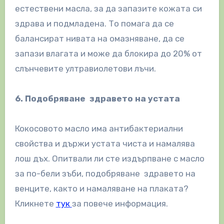
естествени масла, за да запазите кожата си
здрава и подмладена. То помага да се
балансират нивата на омазняване, да се
запази влагата и може да блокира до 20% от
слънчевите ултравиолетови лъчи.
6. Подобряване здравето на устата
Кокосовото масло има антибактериални
свойства и държи устата чиста и намалява
лош дъх. Опитвали ли сте издърпване с масло
за по-бели зъби, подобряване здравето на
венците, както и намаляване на плаката?
Кликнете
тук
за повече информация.