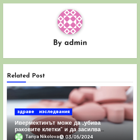
By
admin
Related Post
здраве
изследвания
Ивермектинът може да „убива
раковите клетки“ и да засилва
имунния отговор
Tanya Nikolova
03/05/2024