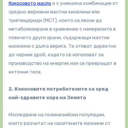
Кокосовото масло
е с уникална комбинация от
средно-верижни мастни киселини или
триглицериди (МСТ), които са лесни да
метаболизиране в сравнение с намерените в
повечето други храни, съдържащи мастни
киселини с дълга верига. Те отиват директно
до черния дроб, където се използват за
производство на енергия или се превръщат в
кетонни тела.
2. Кокосовите потребителите са сред
най-здравите хора на Земята
Изследване на полинезийски популации,
които разчитат на наситените мазнини от