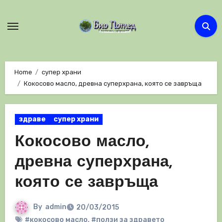
Skip
to
content
Home
супер храни
Кокосово масло, древна суперхрана, която се завръща
здраве
супер храни
Кокосово масло,
древна суперхрана,
която се завръща
By
admin
20/03/2015
#кокосово масло
,
#ползи за здравето