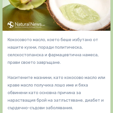
Кокосовото масло, което беше избутано от
нашите кухни, поради политическа,
селскостопанска и фармацевтична намеса,
прави своето завръщане.
Наситените мазнини, като кокосово масло или
краве масло получиха лошо име и бяха
обвинени като основна причина за
нарастващия брой на затлъстяване, диабет и
сърдечно-съдови заболявания.