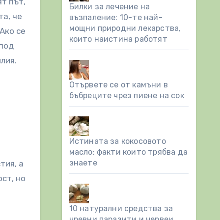
т път,
Билки за лечение на
та, че
възпаление: 10-те най-
мощни природни лекарства,
Ако се
които наистина работят
 под
лия.
Отървете се от камъни в
бъбреците чрез пиене на сок
Истината за кокосовото
масло: факти които трябва да
знаете
тия, а
ст, но
10 натурални средства за
чревни паразити и червеи