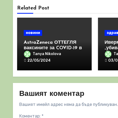
Related Post
новини
здра
AstraZeneca ОТТЕГЛЯ
Ивер
ваксините за COVID-19 в
„убив
световен мащаб, след
и да 
Tanya Nikolova
Ta
като призна, че те
отго
22/05/2024
03/0
причиняват КРЪВНИ
съсиреци
Вашият коментар
Вашият имейл адрес няма да бъде публикуван.
Коментар:
*