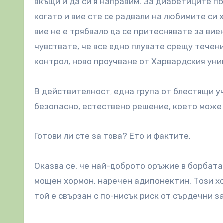
вкъщи и да си я направим. За диабетиците п
когато и вие сте се радвали на любимите си х
вие не е трябвало да се притеснявате за вие
чувствате, че все едно плувате срещу течен
контрол, ново проучване от Харвардския уни
В действителност, една група от блестящи у
безопасно, естествено решение, което може 
Готови ли сте за това? Ето и фактите.
Оказва се, че най-доброто оръжие в борбата 
мощен хормон, наречен адипонектин. Този х
той е свързан с по-нисък риск от сърдечни з