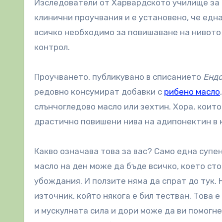
Изследователи от Харвардското училище за 
клинични проучвания и е установено, че едн
всичко необходимо за повишаване на нивото 
контрол.
Проучването, публикувано в списанието
Ендо
редовно консумират добавки с
рибено масло
слънчогледово масло или зехтин. Хора, които
драстично повишени нива на адипонектин в к
Какво означава това за вас? Само една супен
масло на ден може да бъде всичко, което ст
убождания. И ползите няма да спрат до тук. 
източник, който някога е бил тестван. Това
и мускулната сила и дори може да ви помогн