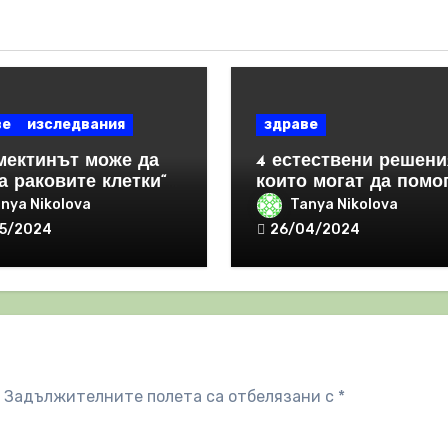
ве
изследвания
здраве
мектинът може да
4 естествени решени
а раковите клетки“
които могат да помо
засилва имунния
за справяне с РАКА
nya Nikolova
Tanya Nikolova
вор
5/2024
26/04/2024
Задължителните полета са отбелязани с
*