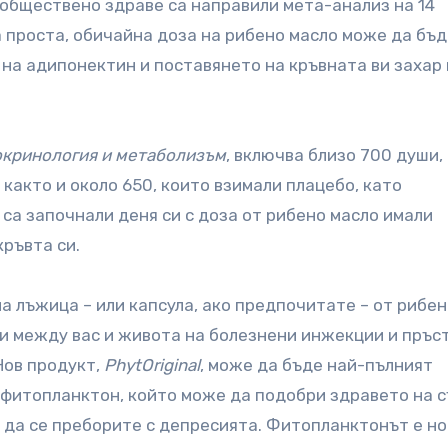
обществено здраве са направили мета-анализ на 14
а проста, обичайна доза на рибено масло може да бъ
на адипонектин и поставянето на кръвната ви захар
кринология и метаболизъм
, включва близо 700 души,
, както и около 650, които взимали плацебо, като
 са започнали деня си с доза от рибено масло имали
ръвта си.
а лъжица – или капсула, ако предпочитате – от рибе
ои между вас и живота на болезнени инжекции и пръс
Нов продукт,
PhytOriginal
, може да бъде най-пълният
 е фитопланктон, който може да подобри здравето на 
е да се преборите с депресията. Фитопланктонът е н