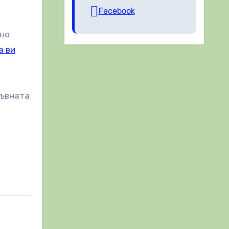
Facebook
ено
а ви
ръвната