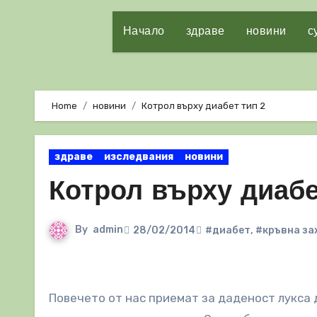
Начало
здраве
новини
с
Home
новини
Котрол върху диабет тип 2
здраве
изследвания
новини
Котрол върху диабе
By
admin
28/02/2014
#диабет
,
#кръвна за
Повечето от нас приемат за даденост лукса да мислим за любимата ни храна, а след това да отидем