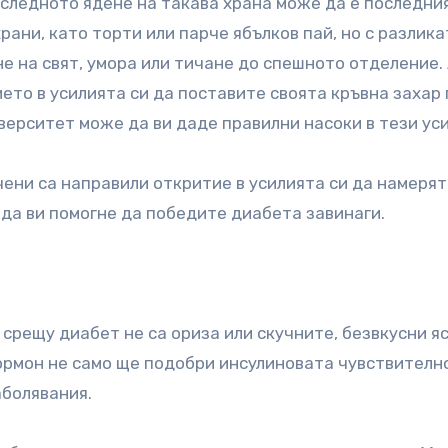
оследното ядене на такава храна може да е последния
рани, като торти или парче ябълков пай, но с разлика
не на свят, умора или тичане до спешното отделение. 
ието в усилията си да поставите своята кръвна захар
верситет може да ви даде правилни насоки в тези уси
чени са направили откритие в усилията си да намерят
да ви помогне да победите диабета завинаги.
срещу диабет не са ориза или скучните, безвкусни яс
ормон не само ще подобри инсулиновата чувствително
аболявания.