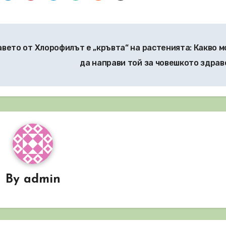
авето от
Хлорофилът е „кръвта“ на растенията: Какво 
да направи той за човешкото здра
By
admin