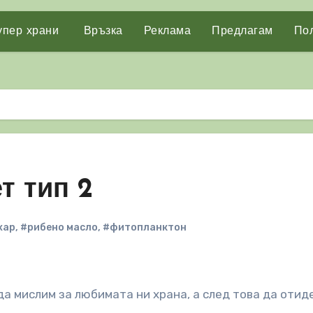
упер храни
Връзка
Реклама
Предлагам
Пол
т тип 2
хар
,
#рибено масло
,
#фитопланктон