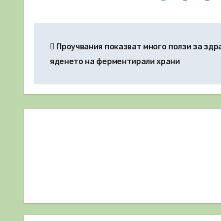
Навигация
Проучвания показват много ползи за здр
яденето на ферментирали храни