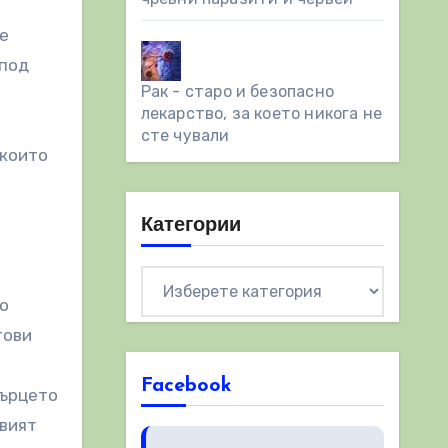
де
 под
Рак - старо и безопасно
лекарство, за което никога не
сте чували
 които
Категории
Категории
но
тови
Facebook
сърцето
овият