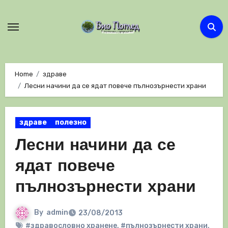
Skip
to
content
Home
здраве
Лесни начини да се ядат повече пълнозърнести храни
здраве
полезно
Лесни начини да се
ядат повече
пълнозърнести храни
By
admin
23/08/2013
#здравословно хранене
,
#пълнозърнести храни
,