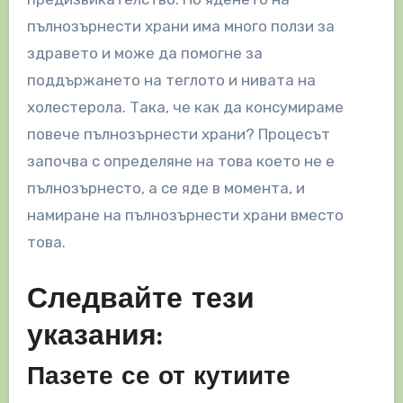
пълнозърнести храни има много ползи за
здравето и може да помогне за
поддържането на теглото и нивата на
холестерола. Така, че как да консумираме
повече пълнозърнести храни? Процесът
започва с определяне на това което не е
пълнозърнесто, а се яде в момента, и
намиране на пълнозърнести храни вместо
това.
Следвайте тези
указания:
Пазете се от кутиите