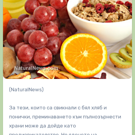
(NaturalNews)
За тези, които са свикнали с бял хляб и
понички, преминаването към пълнозърнести
храни може да дойде като
предизвикателство. Но яденето на