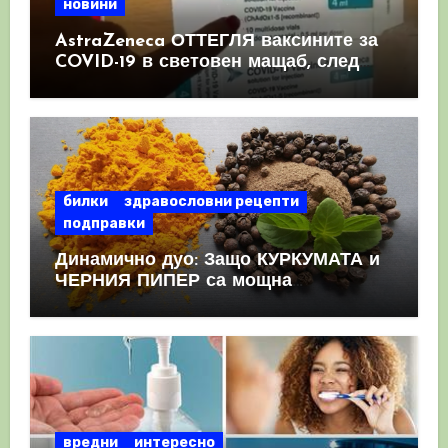
новини
AstraZeneca ОТТЕГЛЯ ваксините за
COVID-19 в световен мащаб, след
като призна, че те причиняват
КРЪВНИ съсиреци
билки
здравословни рецепти
подправки
Динамично дуо: Защо КУРКУМАТА и
ЧЕРНИЯ ПИПЕР са мощна
комбинация
вредни
интересно