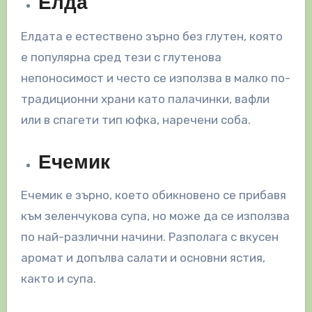
Елда
Елдата е естествено зърно без глутен, която
е популярна сред тези с глутенова
непоносимост и често се използва в малко по-
традиционни храни като палачинки, вафли
или в спагети тип юфка, наречени соба.
Ечемик
Ечемик е зърно, което обикновено се прибавя
към зеленчукова супа, но може да се използва
по най-различни начини. Разполага с вкусен
аромат и допълва салати и основни ястия,
както и супа.