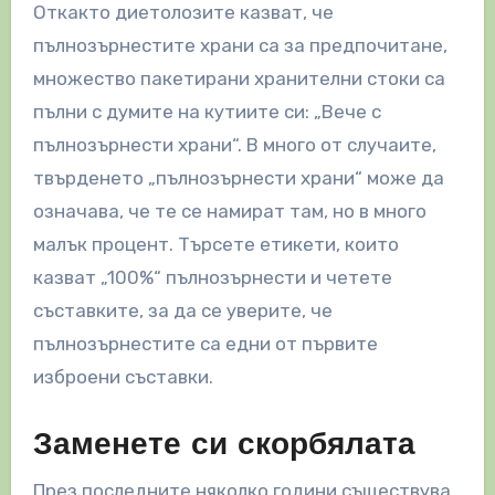
Откакто диетолозите казват, че
пълнозърнестите храни са за предпочитане,
множество пакетирани хранителни стоки са
пълни с думите на кутиите си: „Вече с
пълнозърнести храни“. В много от случаите,
твърденето „пълнозърнести храни“ може да
означава, че те се намират там, но в много
малък процент. Търсете етикети, които
казват „100%“ пълнозърнести и четете
съставките, за да се уверите, че
пълнозърнестите са едни от първите
изброени съставки.
Заменете си скорбялата
През последните няколко години съществува