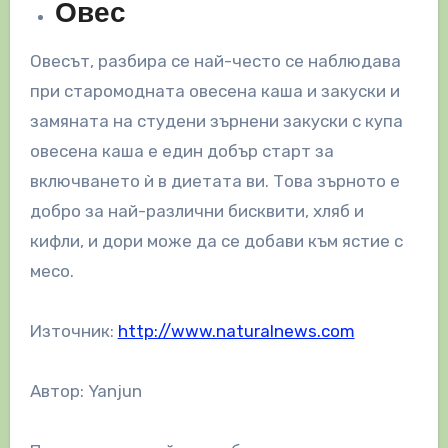
Овес
Овесът, разбира се най-често се наблюдава
при старомодната овесена каша и закуски и
замяната на студени зърнени закуски с купа
овесена каша е един добър старт за
включването ѝ в диетата ви. Това зърното е
добро за най-различни бисквити, хляб и
кифли, и дори може да се добави към ястие с
месо.
Източник:
http://www.naturalnews.com
Автор: Yanjun