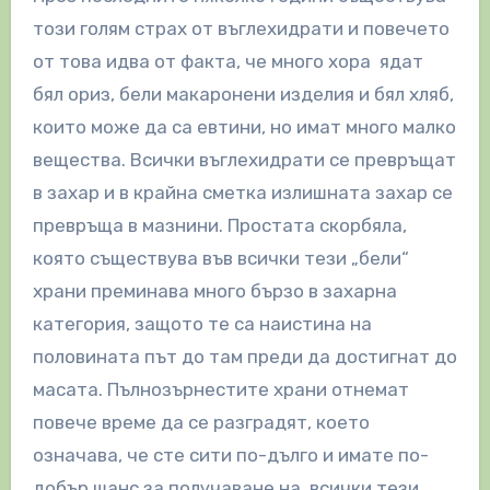
този голям страх от въглехидрати и повечето
от това идва от факта, че много хора ядат
бял ориз, бели макаронени изделия и бял хляб,
които може да са евтини, но имат много малко
вещества. Всички въглехидрати се превръщат
в захар и в крайна сметка излишната захар се
превръща в мазнини. Простата скорбяла,
която съществува във всички тези „бели“
храни преминава много бързо в захарна
категория, защото те са наистина на
половината път до там преди да достигнат до
масата. Пълнозърнестите храни отнемат
повече време да се разградят, което
означава, че сте сити по-дълго и имате по-
добър шанс за получаване на всички тези