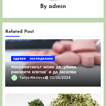
By
admin
Related Post
здраве
изследвания
Ивермектинът може да „убива
раковите клетки“ и да засилва
имунния отговор
Tanya Nikolova
03/05/2024