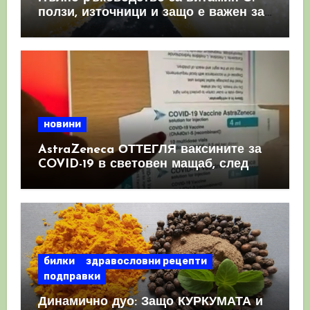
ползи, източници и защо е важен за
имунната система
новини
AstraZeneca ОТТЕГЛЯ ваксините за
COVID-19 в световен мащаб, след
като призна, че те причиняват
КРЪВНИ съсиреци
билки
здравословни рецепти
подправки
Динамично дуо: Защо КУРКУМАТА и