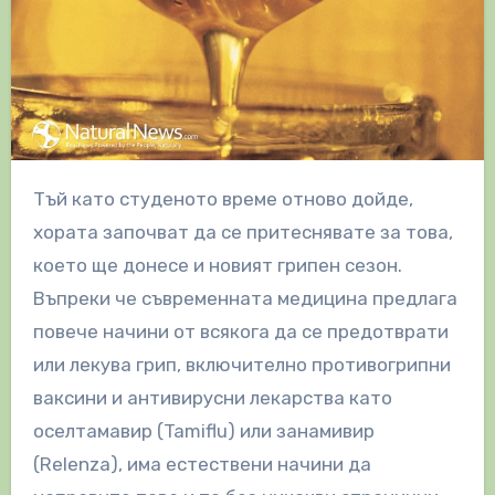
Тъй като студеното време отново дойде,
хората започват да се притеснявате за това,
което ще донесе и новият грипен сезон.
Въпреки че съвременната медицина предлага
повече начини от всякога да се предотврати
или лекува грип, включително противогрипни
ваксини и антивирусни лекарства като
оселтамавир (Tamiflu) или занамивир
(Relenza), има естествени начини да