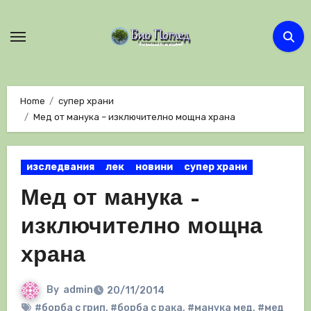
Skip
to
content
Home
супер храни
Мед от манука – изключително мощна храна
изследвания
лек
новини
супер храни
Мед от манука –
изключително мощна
храна
By
admin
20/11/2014
#борба с грип
,
#борба с рака
,
#манука мед
,
#мед