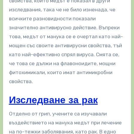
свойства, които медът е показал в други
изследвания, така че не било изненада, че
всичките разновидности показали
значително антивирусно действие. Въпреки
това, медът от манука се е очертал като най-
мощен със своите антивирусни свойства, тъй
като най-ефективно спрял вируса. Смята се,
че това се дължи на флавоноидите, мощни
фитохимикали, които имат антимикробни
свойства.
Изследване за рак
Отделно от грип, учените са изучавали
въздействието на манука медът при лечение
на по-тежки заболявания, като рак. В едно