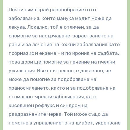
Почти няма край разнообразието от
заболявания, които манука медът може да
лекува. Локално, той е отличен, за да
спомогне за насърчаване зарастването на
рани и за лечение на кожни заболявания като
псориазис и екзема – и по ирония на съдбата,
това дори ще помогне за лечение на пчелни
ужилвания. Взет вътрешно, е доказано, че
може да помогне за подобряване на
храносмилането, както и за подобряване на
стомашно-чревни заболявания, като
киселинен рефлукс и синдром на
раздразнените черва. Той може също да
помогне в управлението на диабет, укрепване