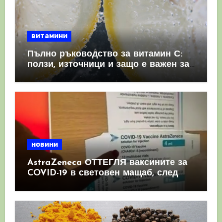
витамини
Пълно ръководство за витамин С:
ползи, източници и защо е важен за
имунната система
новини
AstraZeneca ОТТЕГЛЯ ваксините за
COVID-19 в световен мащаб, след
като призна, че те причиняват
КРЪВНИ съсиреци