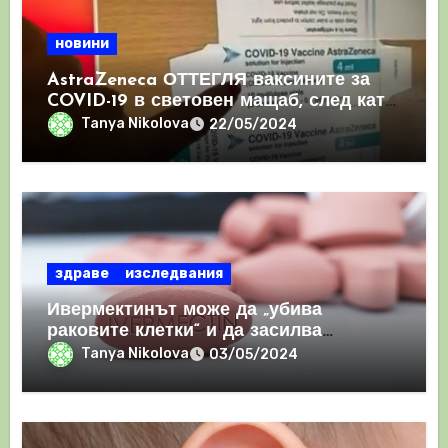
новини
AstraZeneca ОТТЕГЛЯ ваксините за
COVID-19 в световен мащаб, след като
призна, че те причиняват КРЪВНИ
Tanya Nikolova
22/05/2024
съсиреци
здраве
изследвания
Ивермектинът може да „убива
раковите клетки“ и да засилва
имунния отговор
Tanya Nikolova
03/05/2024