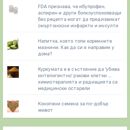
FDA признава, че ибупрофен,
аспирин и други болкоуспокояващи
без рецепта могат да предизвикат
смъртоносни инфаркти и инсулти
Напитка, която топи коремните
мазнини. Как да си я направим у
дома?
Куркумата е в състояние да 'убива
интелигентно' ракови клетки ...
химиотерапията и радиацията са
медицински остарели
Конопени семена за по-добър
живот