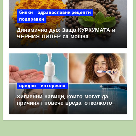
билки
здравословни рецепти
подправки
Динамично дуо: Защо КУРКУМАТА и
ЧЕРНИЯ ПИПЕР са мощна
комбинация
вредни
интересно
Хигиенни навици, които могат да
причинят повече вреда, отколкото
полза