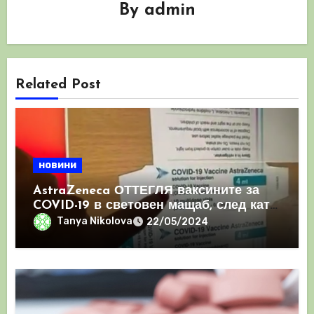
By
admin
Related Post
новини
AstraZeneca ОТТЕГЛЯ ваксините за
COVID-19 в световен мащаб, след като
призна, че те причиняват КРЪВНИ
Tanya Nikolova
22/05/2024
съсиреци