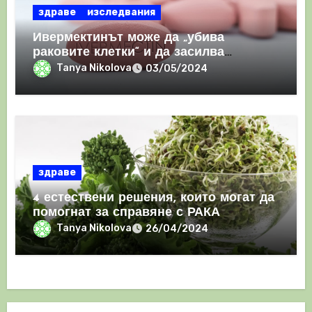
здраве
изследвания
Ивермектинът може да „убива
раковите клетки“ и да засилва
имунния отговор
Tanya Nikolova
03/05/2024
здраве
4 естествени решения, които могат да
помогнат за справяне с РАКА
Tanya Nikolova
26/04/2024