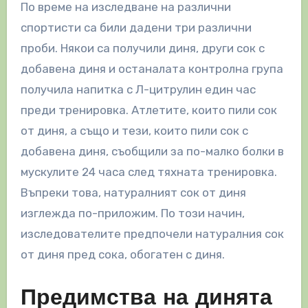
По време на изследване на различни
спортисти са били дадени три различни
проби. Някои са получили диня, други сок с
добавена диня и останалата контролна група
получила напитка с Л-цитрулин един час
преди тренировка. Атлетите, които пили сок
от диня, а също и тези, които пили сок с
добавена диня, съобщили за по-малко болки в
мускулите 24 часа след тяхната тренировка.
Въпреки това, натуралният сок от диня
изглежда по-приложим. По този начин,
изследователите предпочели натуралния сок
от диня пред сока, обогатен с диня.
Предимства на динята