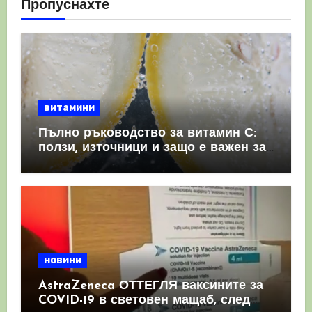
Пропуснахте
витамини
Пълно ръководство за витамин С:
ползи, източници и защо е важен за
имунната система
новини
AstraZeneca ОТТЕГЛЯ ваксините за
COVID-19 в световен мащаб, след