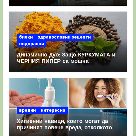
като призна, че те причиняват
КРЪВНИ съсиреци
билки
здравословни рецепти
подправки
Динамично дуо: Защо КУРКУМАТА и
ЧЕРНИЯ ПИПЕР са мощна
комбинация
вредни
интересно
Хигиенни навици, които могат да
причинят повече вреда, отколкото
полза