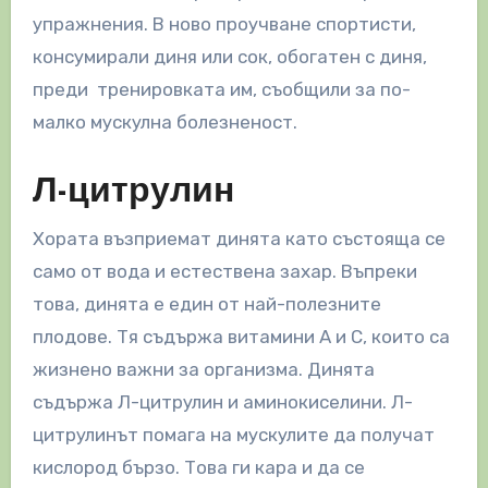
упражнения. В ново проучване спортисти,
консумирали диня или сок, обогатен с диня,
преди тренировката им, съобщили за по-
малко мускулна болезненост.
Л-цитрулин
Хората възприемат динята като състояща се
само от вода и естествена захар. Въпреки
това, динята е един от най-полезните
плодове. Тя съдържа витамини А и C, които са
жизнено важни за организма. Динята
съдържа Л-цитрулин и аминокиселини. Л-
цитрулинът помага на мускулите да получат
кислород бързо. Това ги кара и да се