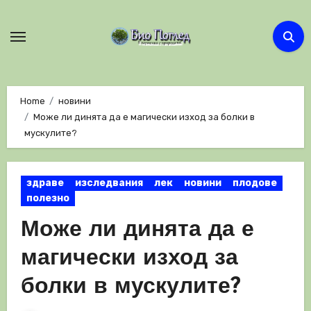
Skip
to
content
Home
новини
Може ли динята да е магически изход за болки в
мускулите?
здраве
изследвания
лек
новини
плодове
полезно
Може ли динята да е
магически изход за
болки в мускулите?