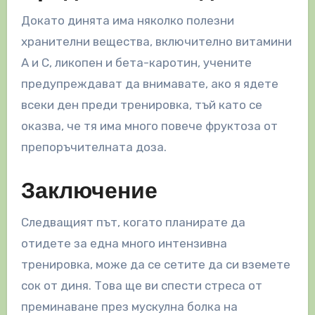
Докато динята има няколко полезни
хранителни вещества, включително витамини
А и С, ликопен и бета-каротин, учените
предупреждават да внимавате, ако я ядете
всеки ден преди тренировка, тъй като се
оказва, че тя има много повече фруктоза от
препоръчителната доза.
Заключение
Следващият път, когато планирате да
отидете за една много интензивна
тренировка, може да се сетите да си вземете
сок от диня. Това ще ви спести стреса от
преминаване през мускулна болка на