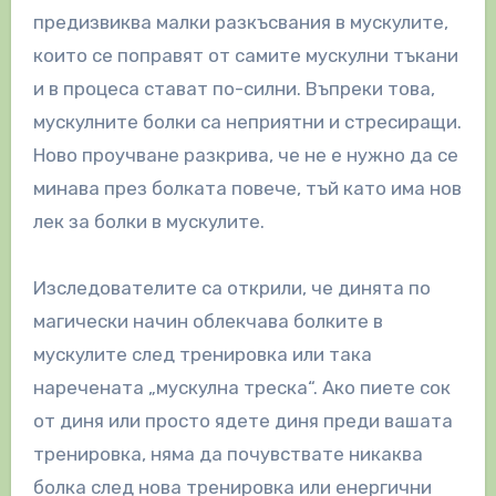
предизвиква малки разкъсвания в мускулите,
които се поправят от самите мускулни тъкани
и в процеса стават по-силни. Въпреки това,
мускулните болки са неприятни и стресиращи.
Ново проучване разкрива, че не е нужно да се
минава през болката повече, тъй като има нов
лек за болки в мускулите.
Изследователите са открили, че динята по
магически начин облекчава болките в
мускулите след тренировка или така
наречената „мускулна треска“. Ако пиете сок
от диня или просто ядете диня преди вашата
тренировка, няма да почувствате никаква
болка след нова тренировка или енергични