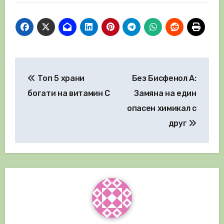
Навигация
Топ 5 храни
Без Бисфенол А:
богати на витамин C
Замяна на един
опасен химикал с
друг