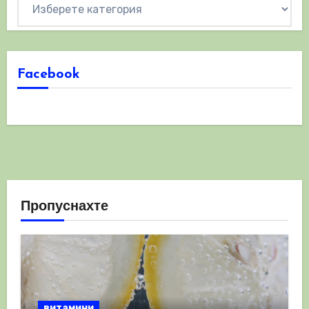
Категории
Facebook
Пропуснахте
витамини