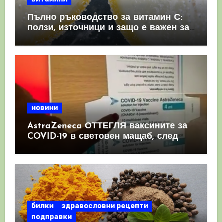
Пълно ръководство за витамин С:
ползи, източници и защо е важен за
имунната система
новини
AstraZeneca ОТТЕГЛЯ ваксините за
COVID-19 в световен мащаб, след
като призна, че те причиняват
КРЪВНИ съсиреци
билки
здравословни рецепти
подправки