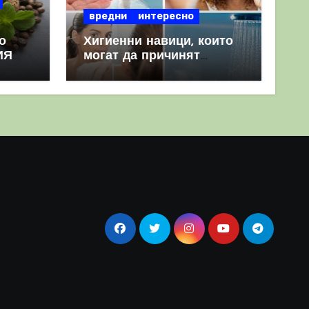
вредни
интересно
о
Хигиенни навици, които
ИЯ
могат да причинят
повече вреда, отколкото
полза