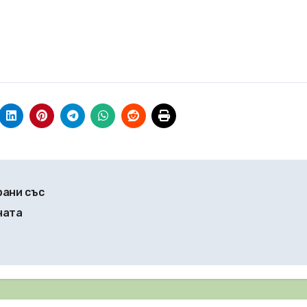
рани със
ната