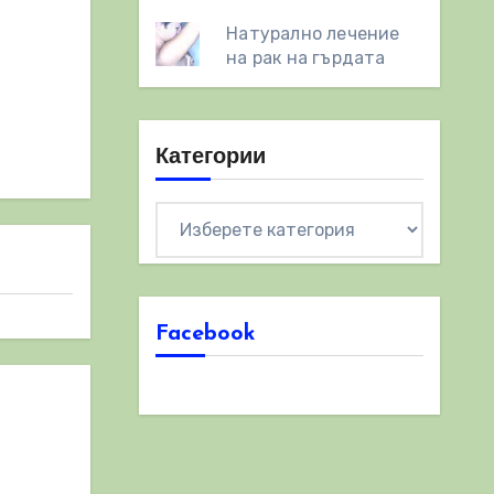
Натурално лечение
на рак на гърдата
Категории
Категории
Facebook