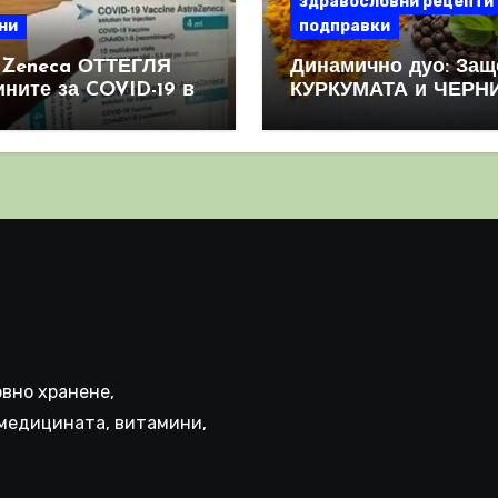
здравословни рецепти
ни
подправки
aZeneca ОТТЕГЛЯ
Динамично дуо: Защ
ините за COVID-19 в
КУРКУМАТА и ЧЕРН
овен мащаб, след
ПИПЕР са мощна
призна, че те
комбинация
иняват КРЪВНИ
реци
вно хранене,
медицината, витамини,