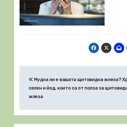
Навигация
Мудна ли е вашата щитовидна жлеза? Х
селен и йод, които са от полза за щитовид
жлеза