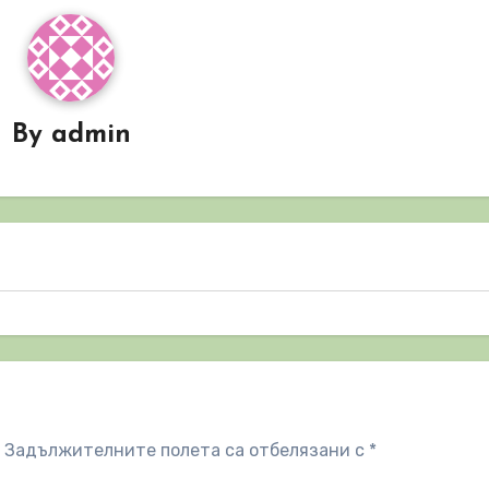
By
admin
Задължителните полета са отбелязани с
*