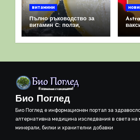
витамини
нови
Пълно ръководство за
Astr
витамин С: ползи,
вакс
източници и защо е
свет
важен за имунната
като 
система
прич
съси
Био Поглед
Био Поглед е информационен портал за здравосло
алтернативна медицина изследвания в света на 
минерали, билки и хранителни добавки