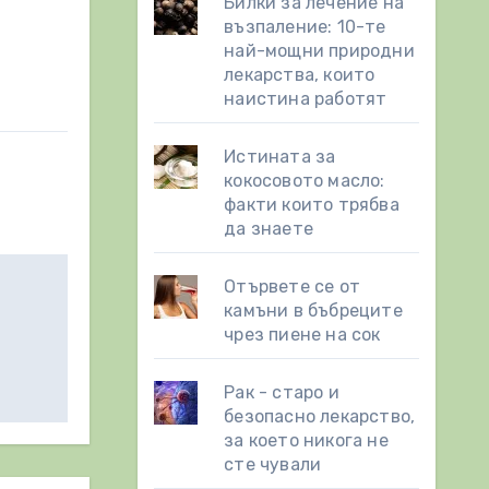
Билки за лечение на
възпаление: 10-те
най-мощни природни
лекарства, които
наистина работят
Истината за
кокосовото масло:
факти които трябва
да знаете
Отървете се от
камъни в бъбреците
чрез пиене на сок
Рак - старо и
безопасно лекарство,
за което никога не
сте чували