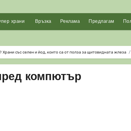
упер храни
Връзка
Реклама
Предлагам
Пол
Храни със селен и йод, които са от полза за щитовидната жлеза
пред компютър