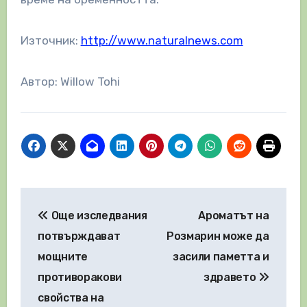
Източник:
http://www.naturalnews.com
Автор: Willow Tohi
Навигация
Още изследвания
Ароматът на
потвърждават
Розмарин може да
мощните
засили паметта и
противоракови
здравето
свойства на