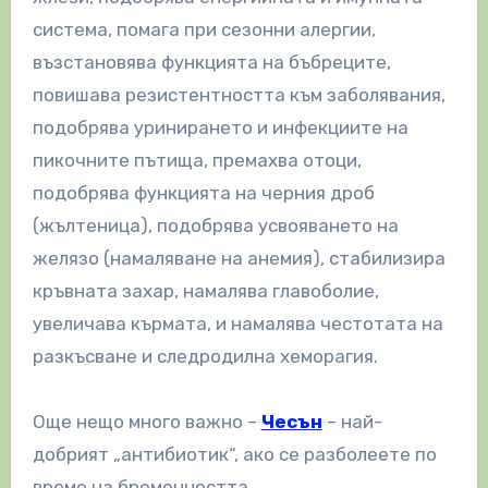
система, помага при сезонни алергии,
възстановява функцията на бъбреците,
повишава резистентността към заболявания,
подобрява уринирането и инфекциите на
пикочните пътища, премахва отоци,
подобрява функцията на черния дроб
(жълтеница), подобрява усвояването на
желязо (намаляване на анемия), стабилизира
кръвната захар, намалява главоболие,
увеличава кърмата, и намалява честотата на
разкъсване и следродилна хеморагия.
Още нещо много важно –
Чесън
– най-
добрият „антибиотик“, ако се разболеете по
време на бременността.