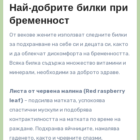
Най-добрите билки при
бременност
От векове жените използват следните билки
за подхранване на себе си и децата си, както
и да облекчат дискомфорта на бременността.
Всяка билка съдържа множество витамини и
минерали, необходими за доброто здраве.
Листа от червена малина (
Red raspberry
leaf)
– подсилва матката, успокоява
спастични мускули и подобрява
контрактилността на матката по време на
раждане. Подхранва яйчниците, намалява
гаденето, както и чревните спазми,