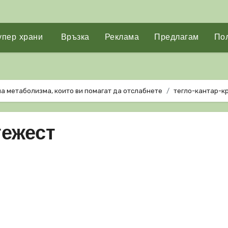
упер храни
Връзка
Реклама
Предлагам
Пол
а метаболизма, които ви помaгат да отслабнете
тегло-кантар-к
тежест