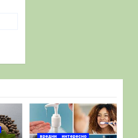
вредни
интересно