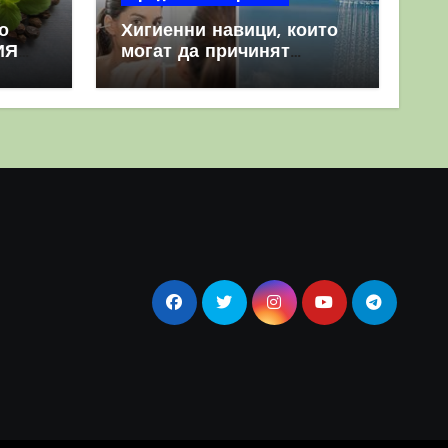
о
Хигиенни навици, които
ИЯ
могат да причинят
повече вреда, отколкото
полза