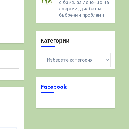
с бамя, за лечение на
алергии, диабет и
бъбречни проблеми
Категории
Категории
Facebook