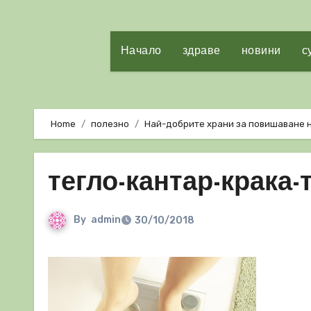
Начало
здраве
новини
с
Home
полезно
Най-добрите храни за повишаване н
тегло-кантар-крака-
By
admin
30/10/2018