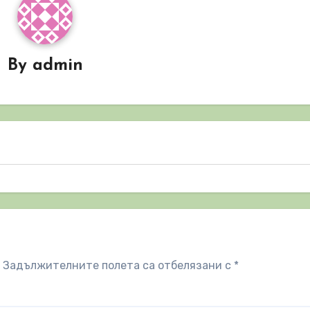
By
admin
Задължителните полета са отбелязани с
*