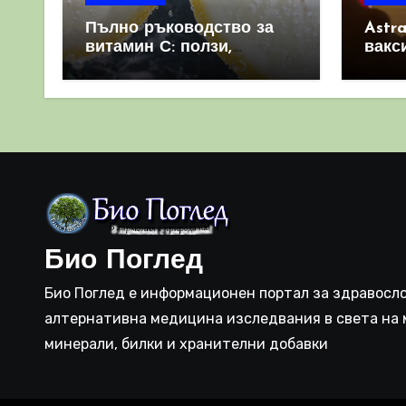
Пълно ръководство за
Astr
витамин С: ползи,
вакс
източници и защо е
свет
важен за имунната
като 
система
прич
съси
Био Поглед
Био Поглед е информационен портал за здравосло
алтернативна медицина изследвания в света на 
минерали, билки и хранителни добавки