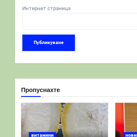
Интернет страница
Пропуснахте
витамини
нови