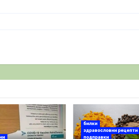
билки
здравословни рецепти
ни
подправки