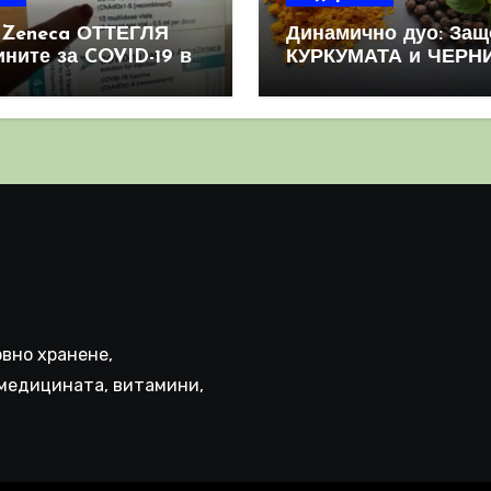
aZeneca ОТТЕГЛЯ
Динамично дуо: Защ
ините за COVID-19 в
КУРКУМАТА и ЧЕРН
овен мащаб, след
ПИПЕР са мощна
призна, че те
комбинация
иняват КРЪВНИ
реци
вно хранене,
медицината, витамини,