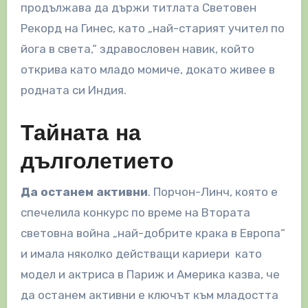
продължава да държи титлата Световен
Рекорд на Гинес, като „най-старият учител по
йога в света,“ здравословен навик, който
открива като младо момиче, докато живее в
родната си Индия.
Тайната на
дълголетието
Да останем активни
. Порчон-Линч, която е
спечелила конкурс по време на Втората
световна война „най-добрите крака в Европа“
и имала няколко действащи кариери като
модел и актриса в Париж и Америка казва, че
да останем активни е ключът към младостта