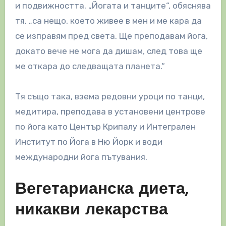
и подвижността. „Йогата и танците“, обяснява
тя, „са нещо, което живее в мен и ме кара да
се изправям пред света. Ще преподавам йога,
докато вече не мога да дишам, след това ще
ме откара до следващата планета.“
Тя също така, взема редовни уроци по танци,
медитира, преподава в установени центрове
по йога като Център Крипалу и Интегрален
Институт по Йога в Ню Йорк и води
международни йога пътувания.
Вегетарианска диета,
никакви лекарства