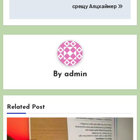
срещу Алцхаймер
By
admin
Related Post