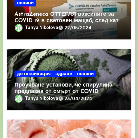
новини
AstraZeneca ОТТЕГЛЯ ваксините за
COVID-19 в световен мащаб, след като
призна, че те причиняват КРЪВНИ
Tanya Nikolova
22/05/2024
съсиреци
детоксикация
здраве
новини
Проучване установи, че спирулина
предпазва от смърт от COVID
Tanya Nikolova
23/04/2024