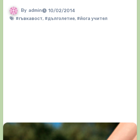
By
admin
10/02/2014
#гъвкавост
,
#дълголетие
,
#йога учител