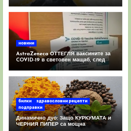
имунната система
новини
AstraZeneca ОТТЕГЛЯ ваксините за
COVID-19 в световен мащаб, след
като призна, че те причиняват
КРЪВНИ съсиреци
билки
здравословни рецепти
подправки
Динамично дуо: Защо КУРКУМАТА и
ЧЕРНИЯ ПИПЕР са мощна
комбинация