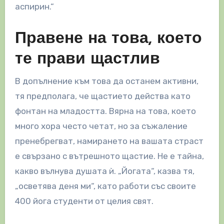
аспирин.“
Правене на това, което
те прави щастлив
В допълнение към това да останем активни,
тя предполага, че щастието действа като
фонтан на младостта. Вярна на това, което
много хора често четат, но за съжаление
пренебрегват, намирането на вашата страст
е свързано с вътрешното щастие. Не е тайна,
какво вълнува душата ѝ. „Йогата“, казва тя,
„осветява деня ми“, като работи със своите
400 йога студенти от целия свят.