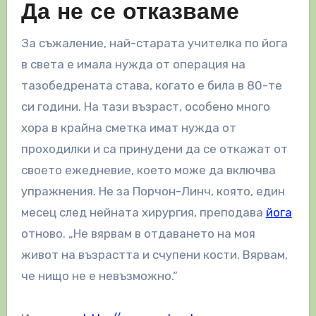
Да не се отказваме
За съжаление, най-старата учителка по йога
в света е имала нужда от операция на
тазобедрената става, когато е била в 80-те
си години. На тази възраст, особено много
хора в крайна сметка имат нужда от
проходилки и са принудени да се откажат от
своето ежедневие, което може да включва
упражнения. Не за Порчон-Линч, която, един
месец след нейната хирургия, преподава
йога
отново. „Не вярвам в отдаването на моя
живот на възрастта и счупени кости. Вярвам,
че нищо не е невъзможно.“