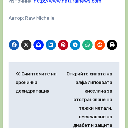
Източник:
http://www.naturalnews.com
Автор: Raw Michelle
Навигация
Симптомите на
Открийте силата на
хронична
алфа липоевата
дехидратация
киселина за
отстраняване на
тежки метали,
смекчаване на
диабет и защита