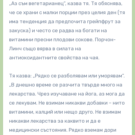
„Аз съм вегетарианец“, казва тя. Тя обяснява,
че се храни с малки порции през целия ден (тя
има тенденция да предпочита грейпфрут за
закуска) и често се радва на богати на
витамини пресни плодови сокове. Порчон-
Линч също вярва в силата на
антиоксидантните свойства на чая.
Тя казва: „Рядко се разболявам или уморявам“.
„В днешно време се разчита твърде много на
лекарства. Чрез изучаване на йога, аз мога да
се лекувам. Не взимам никакви добавки – нито
витамини, калций или нещо друго. Не взимам
никакви лекарства за каквито и да е
медицински състояния. Рядко вземам дори