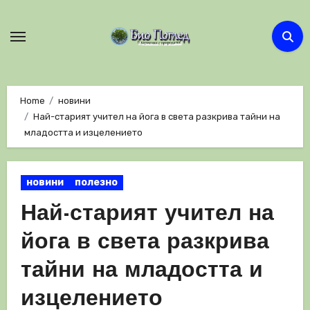
Skip
to
content
Home
новини
Най-старият учител на йога в света разкрива тайни на
младостта и изцелението
новини
полезно
Най-старият учител на
йога в света разкрива
тайни на младостта и
изцелението