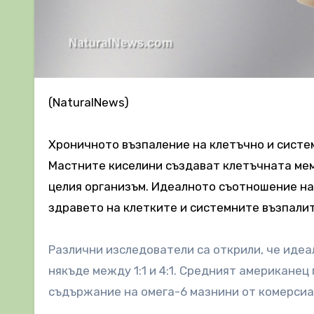
(NaturalNews)
Хроничното възпаление на клетъчно и систем
Мастните киселини създават клетъчната мем
целия организъм. Идеалното съотношение на
здравето на клетките и системните възпалит
Различни изследователи са открили, че идеа
някъде между 1:1 и 4:1. Средният американец 
съдържание на омега-6 мазнини от комерсиа