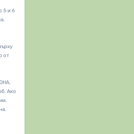
 5 и 6
а.
върху
о от
DHA,
об. Ако
ии,
на.