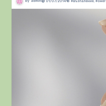
By
admin
01/07/2014
#възпаление
,
#омег