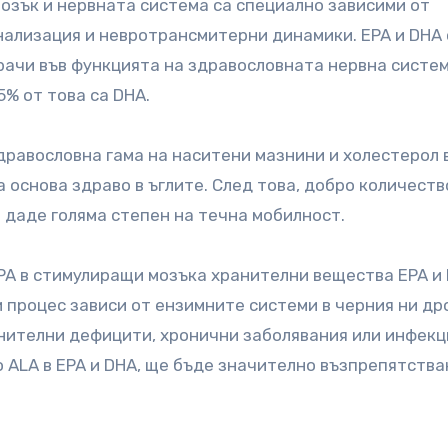
озък и нервната система са специално зависими от
ализация и невротрансмитерни динамики. EPA и DHA с
грачи във функцията на здравословната нервна систем
5% от това са DHA.
дравословна гама на наситени мазнини и холестерол 
 основа здраво в ъглите. След това, добро количеств
ѝ даде голяма степен на течна мобилност.
PA в стимулиращи мозъка хранителни вещества EPA и 
и процес зависи от ензимните системи в черния ни др
нителни дефицити, хронични заболявания или инфекц
ALA в EPA и DHA, ще бъде значително възпрепятства