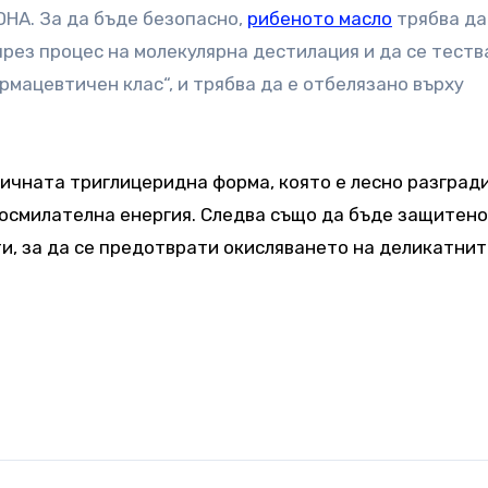
DHA. За да бъде безопасно,
рибеното масло
трябва да
чрез процес на молекулярна дестилация и да се теств
рмацевтичен клас“, и трябва да е отбелязано върху
ичната триглицеридна форма, която е лесно разгради
носмилателна енергия. Следва също да бъде защитено
, за да се предотврати окисляването на деликатнит