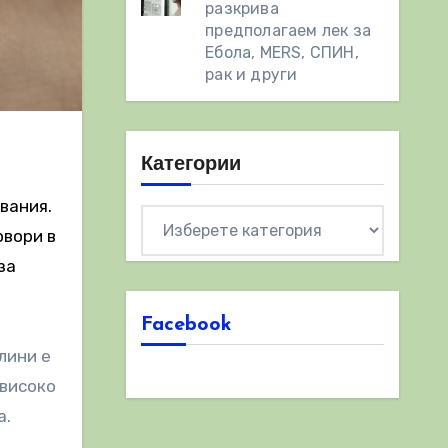
разкрива
предполагаем лек за
Ебола, MERS, СПИН,
рак и други
Категории
вания.
Категории
овори в
за
Facebook
лини е
 високо
а.