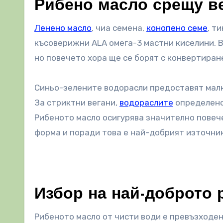
Рибено масло срещу в
Ленено масло
, чиа семена,
конопено семе
, т
късоверижни ALA омега-3 мастни киселини. В
но повечето хора ще се борят с конвертиране
Синьо-зелените водорасли предоставят малк
За стриктни вегани,
водораслите
определено
Рибеното масло осигурява значително повеч
форма и поради това е най-добрият източник
Избор на най-доброто 
Рибеното масло от чисти води е превъзходен