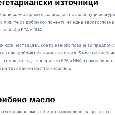
егетариански източници
иквени семки, орехи и зеленолистни зеленчуци осигур
сички те са добри компоненти на една здравословна
 на ALA в EPA и DHA.
и количества DHA, което е много повече за предпочи
 са най-добрият източник на омега-3 мастни киселин
е от мощните дълговерижни EPA и DHA в силно биона
 на тези важни мастни киселини.
рибено масло
 източник на омега-3 мастни киселини, защото то е