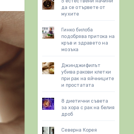
5 естествени начини
да се отървете от
мухите
Гинко билоба
подобрява притока на
кръв и здравето на
мозъка
Джинджифилът
убива ракови клетки
при рак на яйчниците
и простатата
8 диетични съвета
за хора с рак на белия
дроб
Северна Корея