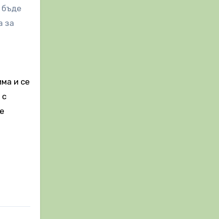
 бъде
а за
ма и се
 с
е