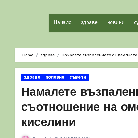
Начало
здраве
новини
с
Home
здраве
Намалете възпалението с идеалното 
здраве
полезно
съвети
Намалете възпален
съотношение на оме
киселини