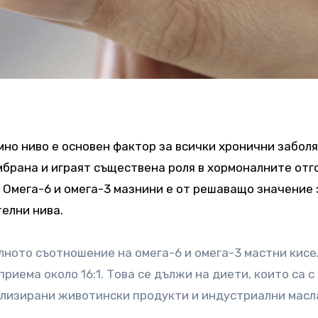
но ниво е основен фактор за всички хронични заболя
брана и играят съществена роля в хормоналните отг
 Омега-6 и омега-3 мазнини е от решаващо значение 
елни нива.
лното съотношение на омега-6 и омега-3 мастни кисе
приема около 16:1. Това се дължи на диети, които са с
лизирани животински продукти и индустриални масл