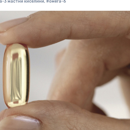
а-3 мастни киселини
,
#омега-6