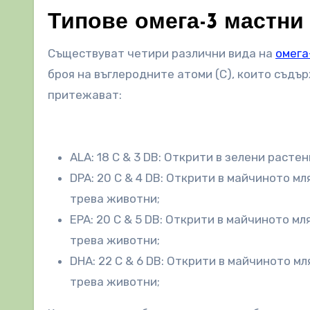
Типове омега-3 мастни
Съществуват четири различни вида на
омега
броя на въглеродните атоми (C), които съдър
притежават:
ALA: 18 C & 3 DB: Открити в зелени растен
DPA: 20 C & 4 DB: Открити в майчиното мл
трева животни;
EPA: 20 C & 5 DB: Открити в майчиното мля
трева животни;
DHA: 22 C & 6 DB: Открити в майчиното мл
трева животни;