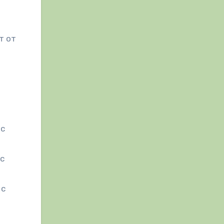
т от
 с
 с
 с