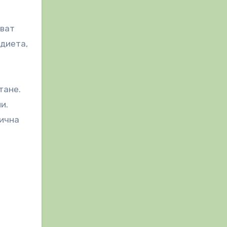
яват
 диета,
тане.
и.
лична