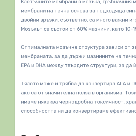
Клетъчните мембрани в мозъка, гръбначния м
мембрани на течна основа за подходяща сигн
двойни връзки, съответно, са много важни и
Мозъкът се състои от 60% мазнини, като 10-1
Оптималната мозъчна структура зависи от з
мембраната, за да държи мазнините на течна
EPA и DHA между твърдите структури, за да 
Тялото може и трябва да конвертира ALA и D
ако са от значителна полза в организма. Тоз
имаме някаква чернодробна токсичност, хра
способността ни да конвертираме ефективно 