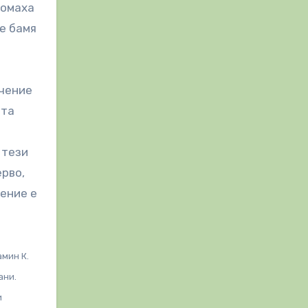
томаха
че бамя
ечение
ата
 тези
ерво,
шение е
мин К.
ани.
и