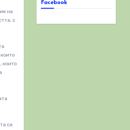
Facebook
ие на
тта, с
та
 които
, които
а
ата
та са