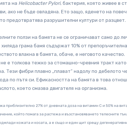
зията на
Helicobacter Pylori
, бактерия, която живее в с
и, ако не бъде овладяна. Ето защо, яденето на пове
ято предотвратява разрушителни култури от разцвет.
лните ползи на бамята не се ограничават само до л
, хиляда грама бамя съдържат 10% от препоръчителн
еството влакна в бамята, обаче, е неговото качество.
о не е толкова тежко за стомашно-чревния тракт като
а. Тези фибри плавно „плават“ надолу по дебелото ч
ода по пътя си. Ефикасността на бамята в това отно
слото, което смазва двигателя на организма.
жа приблизително 27% от дневната доза на витамин С и 50% на вита
начение, който помага за растежа и възстановяването телесните тък
одмлади кожата и косата, а е също и един щит срещу дегенеративн