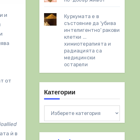
Куркумата е в
състояние да 'убива
и
интелигентно' ракови
и
клетки ...
лява
химиотерапията и
радиацията са
медицински
остарели
т от
Категории
Категории
oallied
ата ѝ в