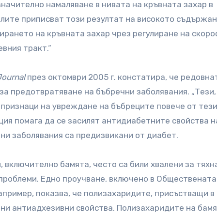
значително намаляване в нивата на кръвната захар в
елите приписват този резултат на високото съдържан
ирането на кръвната захар чрез регулиране на скорос
вния тракт.“
Journal
през октомври 2005 г. констатира, че редовна
за предотвратяване на бъбречни заболявания. „Тези,
признаци на увреждане на бъбреците повече от тези
ция помага да се засилят антидиабетните свойства н
чни заболявания са предизвикани от диабет.
, включително бамята, често са били хвалени за тяхн
проблеми. Едно проучване, включено в Обществената
например, показва, че полизахаридите, присъстващи в
ни антиадхезивни свойства. Полизахаридите на бамя