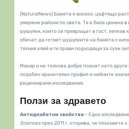
(NaturalNews) Бамята е високо, цъфтящо растение, което се отглежда в тропическите, субтропични и
умерени райони по света. Тя е била ценена 
шушулки, които се превръщат в гъст, лепкав к
обичат да готвят шушулките на бамята с кис
тяхния клей и ги прави подходящи за сухи зе
Макар и не толкова добре познат като други 
подобен хранителен профил и нейните значи
рецензирани изследвания.
Ползи за здравето
Антидиабетни свойства
– Едно изследване
Sciences
през 2011 г. открива, че плъховете с