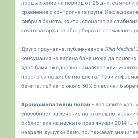
продължение на период от 28 дни, са имали 
сравнение с контролната група. Изследоват
фибри в бамята, които „спомагат за стабилиз
която захарта се абсорбира от стомашно-чре
Друго проучване, публикувано в
Jilin Medical 
консумация на варена бамя може да помогне 
ядат бамя ежедневно намаляват клиничните 
просто са на диабетна диета.“ Тази информа
бамята, тъй като около 50% от всички бъбре
Храносмилателни ползи
– лепкавите храни
способност за лечение на стомашно-чревни 
библиотека на науките през януари 2014 г., 
незрели шушулки бамя, притежават значител