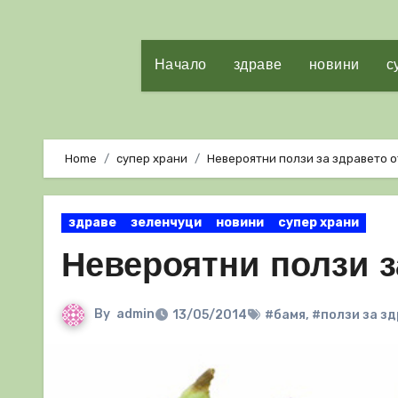
Начало
здраве
новини
с
Home
супер храни
Невероятни ползи за здравето о
здраве
зеленчуци
новини
супер храни
Невероятни ползи з
By
admin
13/05/2014
#бамя
,
#ползи за з