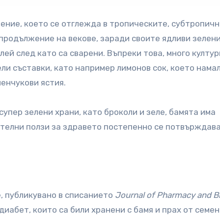
в продължение на векове, заради своите ядливи зелен
лей след като са сварени. Въпреки това, много култур
ели съставки, като например лимонов сок, което нама
ленчукови ястия.
супер зелени храни, като броколи и зеле, бамята има
телни ползи за здравето постепенно се потвърждава
, публикувано в списанието
Journal of Pharmacy and Bi
 диабет, които са били хранени с бамя и прах от семен