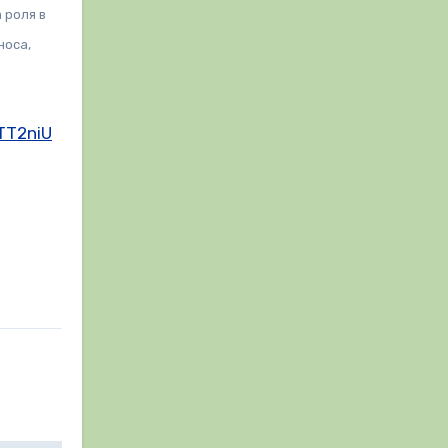
а роля в
носа,
TT2niU