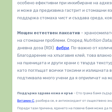
особено ефективни при инхибиране на адхе
и може да предизвика гастрит и стомашни язв
поддържа стомаха чист и създава среда, ко
Мощен естествен лаксатив
– храносмилате
на стомашни проблеми. Според
Nutrition Data
дневна доза (RDI)
фибри
. По-важно от колич
Благодарение на хлъзгавия клей, това влакн
на пшеницата и други храни с твърда текстур
като поглъщат всички токсини и излишната в
подтиквала много учени да я оприличат на ма
Поддържа здрава кожа и кръв
– Сто грама бамя съдър
Витамин С
, разбира се, е антиоксидант от съществено з
Поради тази причина, яденето на повече бамя може да п