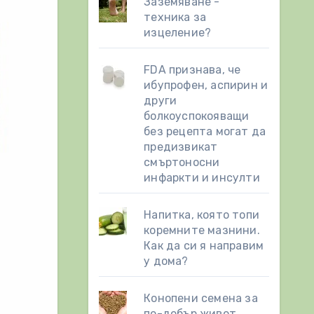
Заземяване -
техника за
изцеление?
FDA признава, че
ибупрофен, аспирин и
други
болкоуспокояващи
без рецепта могат да
предизвикат
смъртоносни
инфаркти и инсулти
Напитка, която топи
коремните мазнини.
Как да си я направим
у дома?
Конопени семена за
по-добър живот