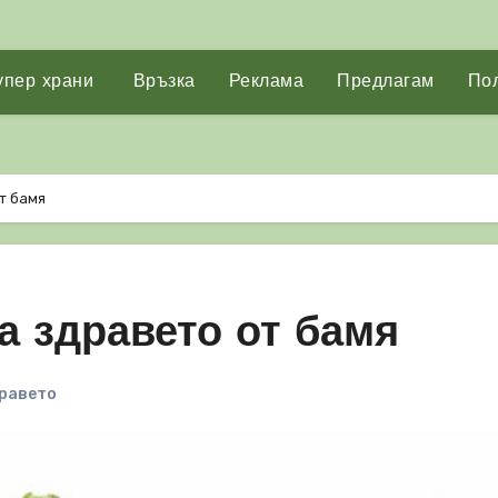
упер храни
Връзка
Реклама
Предлагам
Пол
т бамя
а здравето от бамя
дравето