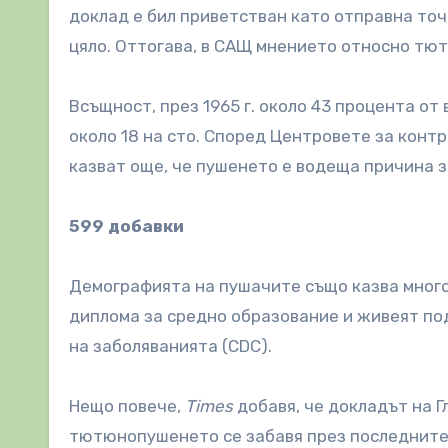
доклад е бил приветстван като отправна то
цяло. Оттогава, в САЩ мнението относно тю
Всъщност, през 1965 г. около 43 процента от
около 18 на сто. Според Центровете за контр
казват още, че пушенето е водеща причина 
599 добавки
Демографията на пушачите също казва много
диплома за средно образование и живеят под
на заболяванията (CDC).
Нещо повече,
Times
добавя, че докладът на Г
тютюнопушенето се забавя през последните 