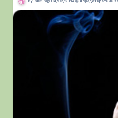
By
admin
04/02/2014
#предотвратими з