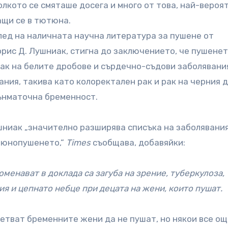
лкото се смяташе досега и много от това, най-вероя
ащи се в тютюна.
лед на наличната научна литература за пушене от
орис Д. Лушниак, стигна до заключението, че пушенет
рак на белите дробове и сърдечно-съдови заболявани
ния, такива като колоректален рак и рак на черния д
вънматочна бременност.
шниак „значително разширява списъка на заболявания
ютюнопушенето,“
Times
съобщава, добавяйки:
менават в доклада са загуба на зрение, туберкулоза,
я и цепнато небце при децата на жени, които пушат.
тват бременните жени да не пушат, но някои все ощ