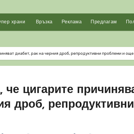
упер храни
Връзка
Реклама
Предлагам
Пол
чиняват диабет, рак на черния дроб, репродуктивни проблеми и още
, че цигарите причиняв
ния дроб, репродуктивни