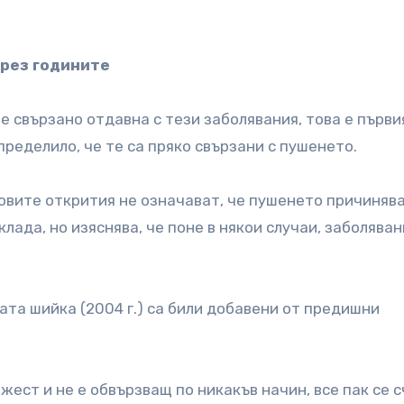
през годините
е свързано отдавна с тези заболявания, това е първи
ределило, че те са пряко свързани с пушенето.
говите открития не означават, че пушенето причиняв
лада, но изяснява, че поне в някои случаи, заболяван
ната шийка (2004 г.) са били добавени от предишни
ест и не е обвързващ по никакъв начин, все пак се с