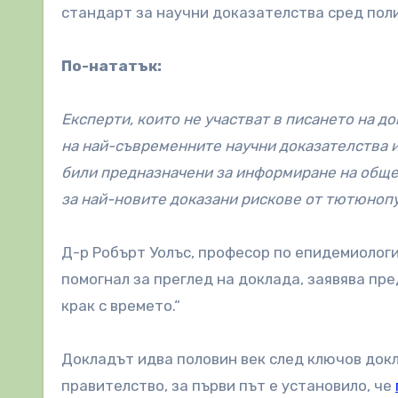
стандарт за научни доказателства сред пол
По-нататък:
Експерти, които не участват в писането на д
на най-съвременните научни доказателства и 
били предназначени за информиране на общес
за най-новите доказани рискове от тютюноп
Д-р Робърт Уолъс, професор по епидемиологи
помогнал за преглед на доклада, заявява пре
крак с времето.“
Докладът идва половин век след ключов докл
правителство, за първи път е установило, че