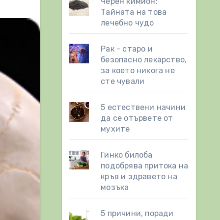
Черен кимион:
Тайната на това
лечебно чудо
Рак - старо и
безопасно лекарство,
за което никога не
сте чували
5 естествени начини
да се отървете от
мухите
Гинко билоба
подобрява притока на
кръв и здравето на
мозъка
5 причини, поради