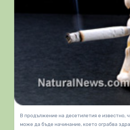
В продължение на десетилетия е известно, че пушенето на цигари (и в по-малка степен пури и лули)
може да бъде начинание, което ограбва здра