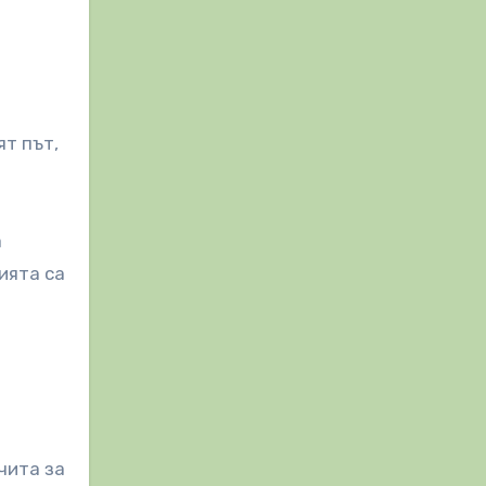
ят път,
а
ията са
чита за