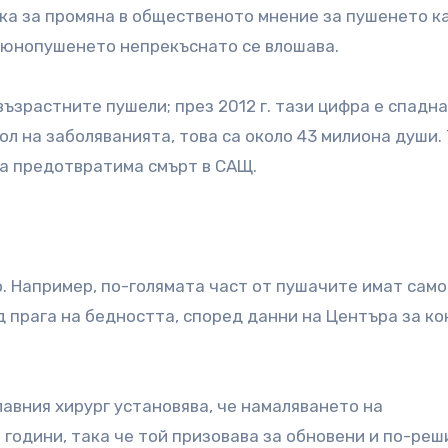
чка за промяна в общественото мнение за пушенето к
тюнопушенето непрекъснато се влошава.
 възрастните пушели; през 2012 г. тази цифра е спадн
ол на заболяванията, това са около 43 милиона души.
за предотвратима смърт в САЩ.
. Например, по-голямата част от пушачите имат само
 прага на бедността, според данни на Центъра за к
лавния хирург установява, че намаляването на
години, така че той призовава за обновени и по-ре