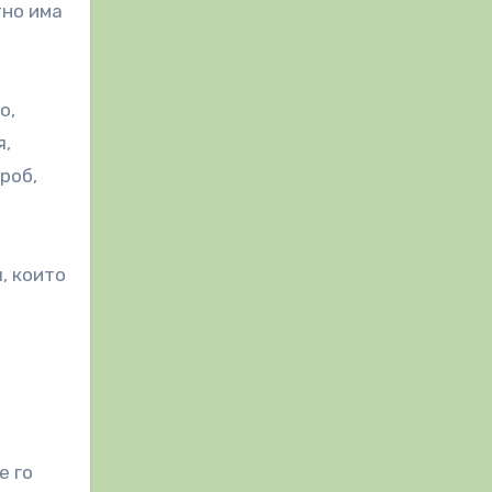
тно има
о,
я,
роб,
, които
е го