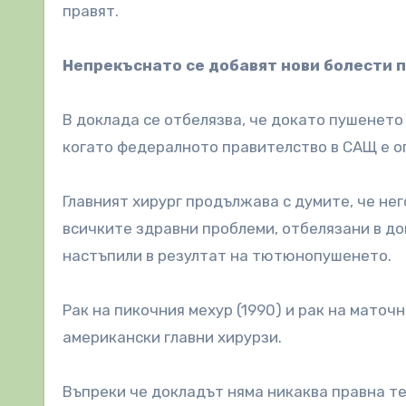
правят.
Непрекъснато се добавят нови болести 
В доклада се отбелязва, че докато пушенето 
когато федералното правителство в САЩ е оп
Главният хирург продължава с думите, че не
всичките здравни проблеми, отбелязани в док
настъпили в резултат на тютюнопушенето.
Рак на пикочния мехур (1990) и рак на маточ
американски главни хирурзи.
Въпреки че докладът няма никаква правна теж