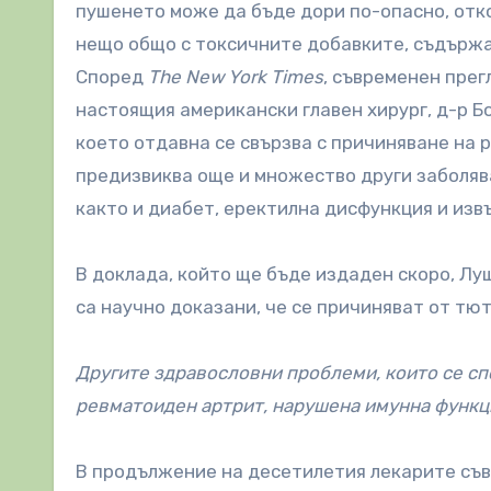
пушенето може да бъде дори по-опасно, отко
нещо общо с токсичните добавките, съдърж
Според
The New York Times
, съвременен прег
настоящия американски главен хирург, д-р Б
което отдавна се свързва с причиняване на 
предизвиква още и множество други заболява
както и диабет, еректилна дисфункция и из
В доклада, който ще бъде издаден скоро, Лу
са научно доказани, че се причиняват от т
Другите здравословни проблеми, които се спо
ревматоиден артрит, нарушена имунна функци
В продължение на десетилетия лекарите съве