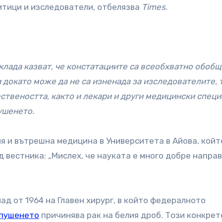
итици и изследователи, отбелязва
Times
.
оклада казват, че констатациите са всеобхватно обоб
докато може да не са изненада за изследователите, т
твеността, както и лекари и други медицински спец
ушенето.
я и вътрешна медицина в Университета в Айова, койт
д вестника: „Мислех, че науката е много добре направ
ад от 1964 на Главен хирург, в който федералното
пушенето
причинява рак на белия дроб. Този конкрет