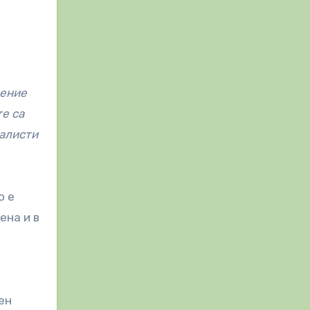
щение
е са
иалисти
о е
ена и в
ен