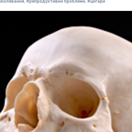
аболявания
,
#репродуктивни проблеми
,
#цигари