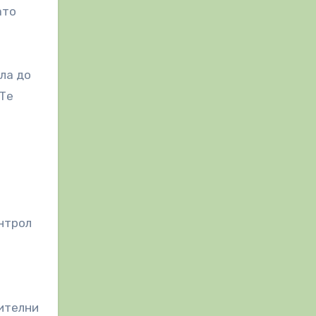
ато
ала до
 Те
онтрол
шителни