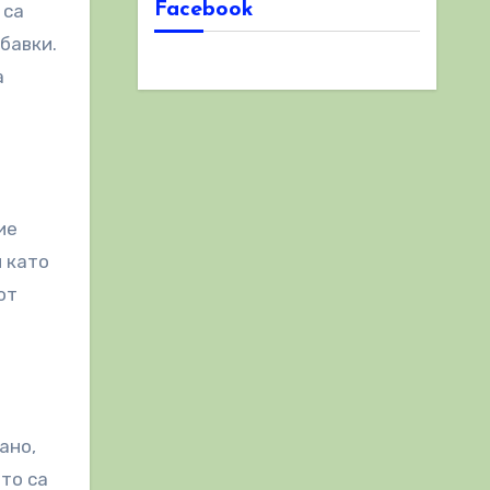
Facebook
 са
обавки.
а
ие
 като
от
ано,
ято са