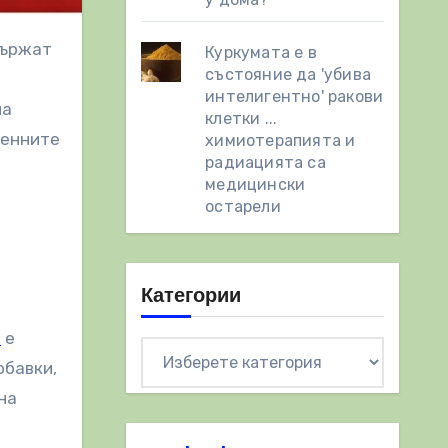
Куркумата е в
състояние да 'убива
интелигентно' ракови
на
клетки ...
менните
химиотерапията и
радиацията са
медицински
остарели
Категории
а
е
Категории
обавки,
на