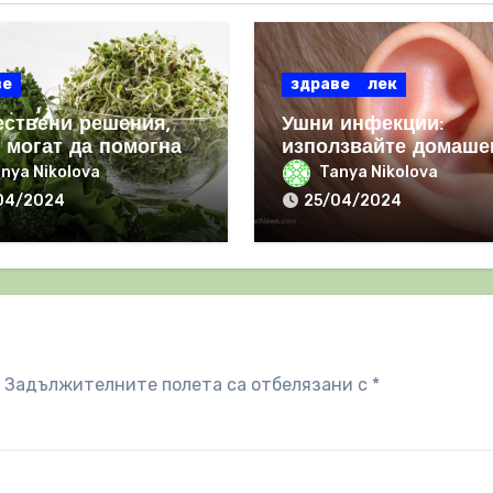
ве
здраве
лек
ествени решения,
Ушни инфекции:
 могат да помогнат
използвайте домаше
равяне с РАКА
лек от сок от чесън
nya Nikolova
Tanya Nikolova
04/2024
25/04/2024
Задължителните полета са отбелязани с
*