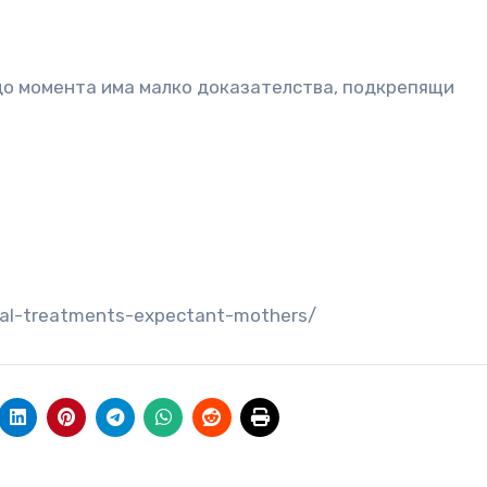
 до момента има малко доказателства, подкрепящи
ural-treatments-expectant-mothers/