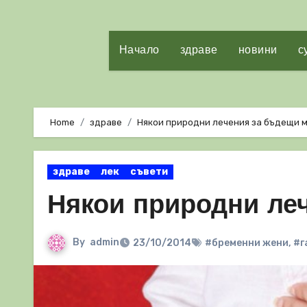
Начало
здраве
новини
с
Home
здраве
Някои природни лечения за бъдещи 
здраве
лек
съвети
Някои природни ле
By
admin
23/10/2014
#бременни жени
,
#г