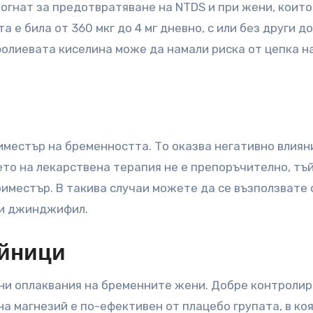
огнат за предотвратяване на NTDS и при жени, които
а е била от 360 мкг до 4 мг дневно, с или без други д
фолиевата киселина може да намали риска от цепка н
иместър на бременността. То оказва негативно влиян
то на лекарствена терапия не е препоръчително, тъй
риместър. В такива случаи можете да се възползвате 
ли джинджифил.
айници
ни оплаквания на бременните жени. Добре контролир
а магнезий е по-ефективен от плацебо групата, в ко