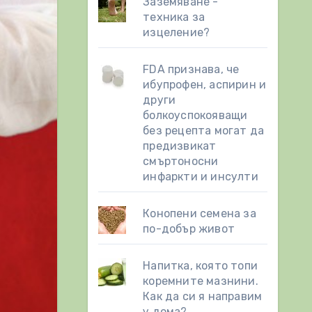
Заземяване -
техника за
изцеление?
FDA признава, че
ибупрофен, аспирин и
други
болкоуспокояващи
без рецепта могат да
предизвикат
смъртоносни
инфаркти и инсулти
Конопени семена за
по-добър живот
Напитка, която топи
коремните мазнини.
Как да си я направим
у дома?