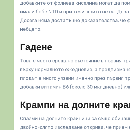
добавките от фолиева киселина могат да пом
имали бебе NTD и при тези, които не са. Дозат
Досега няма достатъчно доказателства, че 
небцето.
Гадене
Това е често срещано състояние в първия тр
върху нормалното ежедневие, а предпиемане
плодът е много уязвим именно през първия т
добавки витамин B6 (около 30 мкг дневно) и
Крампи на долните кр
Спазми на долните крайници са също обичай
двойно-сляпо изследване открива, че прием н