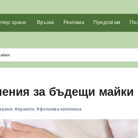
упер храни
Връзка
Реклама
Предлагам
Пол
майки
чения за бъдещи майки
адене
,
#крампи
,
#фолиева киселина