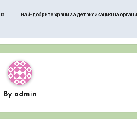
на
Най-добрите храни за детоксикация на орган
By
admin