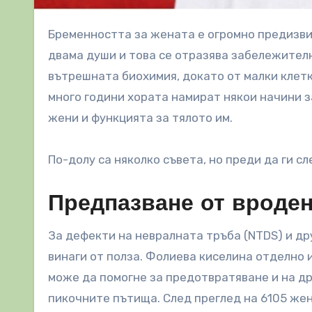
Бременността за жената е огромно предизвикателство. Всички системи на тялото трябва да поддържат
двама души и това се отразява забележителн
вътрешната биохимия, докато от малки клетк
много години хората намират някои начини 
жени и функцията за тялото им.
По-долу са няколко съвета, но преди да ги сл
Предпазване от вроде
За дефекти на невралната тръба (NTDS) и д
винаги от полза. Фолиева киселина отделно 
може да помогне за предотвратяване и на др
пикочните пътища. След преглед на 6105 жен