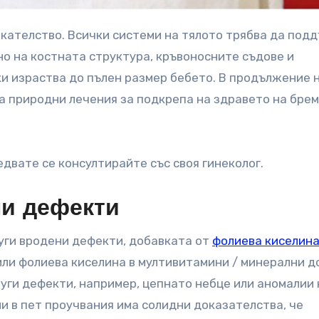
о на костната структура, кръвоносните съдове и
и израства до пълен размер бебето. В продължение 
за природни лечения за подкрепа на здравето на бре
едвате се консултирайте със своя гинеколог.
ни дефекти
руги вродени дефекти, добавката от
фолиева киселин
или фолиева киселина в мултивитамини / минерални д
уги дефекти, например, цепнато небце или аномалии 
и в пет проучвания има солидни доказателства, че