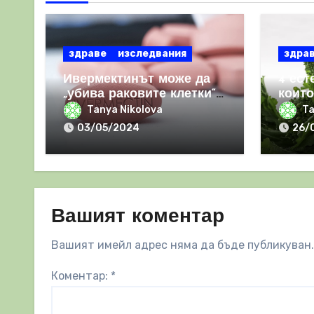
здраве
изследвания
здра
Ивермектинът може да
4 ест
„убива раковите клетки“
които
и да засилва имунния
за сп
Tanya Nikolova
Ta
отговор
03/05/2024
26/
Вашият коментар
Вашият имейл адрес няма да бъде публикуван.
Коментар:
*