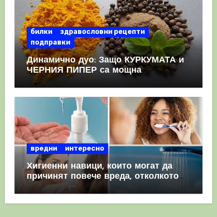
билки
здравословни рецепти
подправки
Динамично дуо: Защо КУРКУМАТА и
ЧЕРНИЯ ПИПЕР са мощна
комбинация
вредни
интересно
Хигиенни навици, които могат да
причинят повече вреда, отколкото
полза