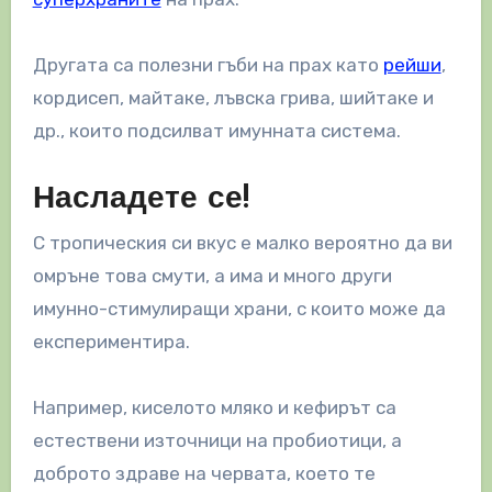
Другата са полезни гъби на прах като
рейши
,
кордисеп, майтаке, лъвска грива, шийтаке и
др., които подсилват имунната система.
Насладете се!
С тропическия си вкус е малко вероятно да ви
омръне това смути, а има и много други
имунно-стимулиращи храни, с които може да
експериментира.
Например, киселото мляко и кефирът са
естествени източници на пробиотици, а
доброто здраве на червата, което те