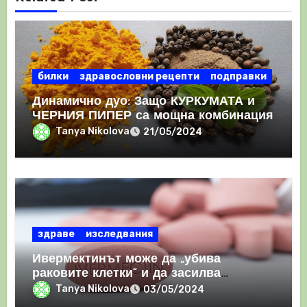
билки
здравословни рецепти
подправки
Динамично дуо: Защо КУРКУМАТА и
ЧЕРНИЯ ПИПЕР са мощна комбинация
Tanya Nikolova
21/05/2024
здраве
изследвания
Ивермектинът може да „убива
раковите клетки“ и да засилва
имунния отговор
Tanya Nikolova
03/05/2024