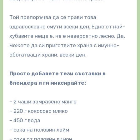
Той препоръчва да се прави това
здравословно смути всеки ден. Едно от най-
хубавите неща е, че е невероятно лесно. Да,
можете да си приготвите храна с имунно-
обогатващи храни, всеки ден.
Просто добавете тези съставки в
блендера и ги миксирайте:
– 2 чаши замразено манго
– 220 г кокосово мляко
– 450 г вода
– сока на половин лайм
– сока от половин лимон