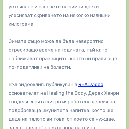
устояване и слоевете на зимни дрехи
улесняват скриването на няколко излишни
килограма.
Зимата също може да бъде невероятно
стресиращо време на годината, тъй като
наближават празниците, което ни прави още
по-податливи на болести.
Във видеоклип, публикуван в
REAL.video
,
основателят на Healing the Body, Дерек Хенри
споделя своята хитро изработена версия на
подобряваща имунитета напитка, която ще
даде на тялото ви това, от което се нуждае,
за да „оцелее“ през сезона на грипа.