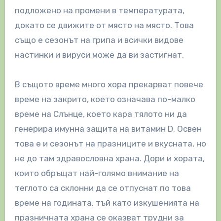
подложено на промени в температурата,
докато се движите от място на място. Това
също е сезонът на грипа и всички видове
настинки и вируси може да ви застигнат.
В същото време много хора прекарват повече
време на закрито, което означава по-малко
време на Слънце, което кара тялото ни да
генерира имунна защита на витамин D. Освен
това е и сезонът на празниците и вкусната, но
не до там здравословна храна. Дори и хората,
които обръщат най-голямо внимание на
теглото са склонни да се отпуснат по това
време на годината, тъй като изкушенията на
празничната храна се оказват трудни за