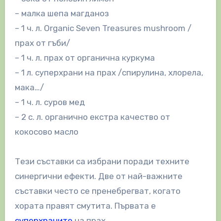
– малка шепа магданоз
– 1 ч. л. Organic Seven Treasures mushroom /
прах от гъби/
– 1 ч. л. прах от органична куркума
– 1 л. суперхрани на прах /спирулина, хлорела,
мака…/
– 1 ч. л. суров мед
– 2 с. л. органично екстра качество от
кокосово масло
Тези съставки са избрани поради техните
синергични ефекти. Две от най-важните
съставки често се пренебрегват, когато
хората правят смутита. Първата е
суперхраните
на прах.