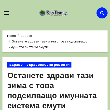
Skip
to
content
Home
здраве
Останете здрави тази зима с това подсилващо
имунната система смути
здраве
здравословни рецепти
Останете здрави тази
зима с това
подсилващо имунната
система смути