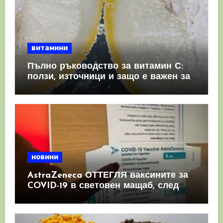
витамини
Пълно ръководство за витамин С:
ползи, източници и защо е важен за
имунната система
новини
AstraZeneca ОТТЕГЛЯ ваксините за
COVID-19 в световен мащаб, след
като призна, че те причиняват
КРЪВНИ съсиреци