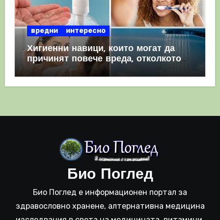
вредни
интересно
Хигиенни навици, които могат да
причинят повече вреда, отколкото
полза
Био Поглед
Био Поглед е информационен портал за
здравословно хранене, алтернативна медицина
изследвания в света на медицината, витамини,