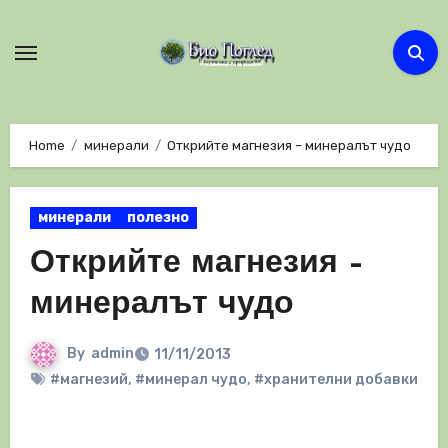
Skip
to
content
Home
минерали
Открийте магнезия – минералът чудо
минерали
полезно
Открийте магнезия –
минералът чудо
By
admin
11/11/2013
#магнезий
,
#минерал чудо
,
#хранителни добавки