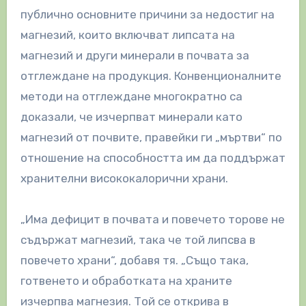
публично основните причини за недостиг на
магнезий, които включват липсата на
магнезий и други минерали в почвата за
отглеждане на продукция. Конвенционалните
методи на отглеждане многократно са
доказали, че изчерпват минерали като
магнезий от почвите, правейки ги „мъртви“ по
отношение на способността им да поддържат
хранителни висококалорични храни.
„Има дефицит в почвата и повечето торове не
съдържат магнезий, така че той липсва в
повечето храни“, добавя тя. „Също така,
готвенето и обработката на храните
изчерпва магнезия. Той се открива в