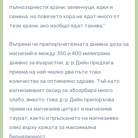
пълнозърнести храни, зеленчуци, ядки и
семена, но повечето хора не ядат много от
тези храни, ако изобщо ядат такива.“
Въпреки че препоръчителната дневна доза за
магнезий е между 350 и 400 милиграма
дневно за възрастни, д-р Дийн предлага
приема на най-малко два пъти това
количество за оптимално здраве. Тъй като
магнезиевият оксид се абсорбира много
слабо, вместо това д-р Дийн препоръчва
прием на магнезиев цитрат и магнезиев
таурат, както и пръскането на магнезиево
олио върху кожата за максимална
бионаличност.