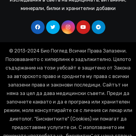
минерали, билки и хранителни добавки
© 2013-2024 Био Поглед Всички Права Запазени.
Позоваването с хиперлинк е задължително. Цялото
съдържание на този уебсайт е защитено от Закона
за авторското право и сродните му права с всички
запазени права и законови последици. Сайтът ни
няма за цел да дава медицински съвети. Преди да
започнете каквато и да е програма или хранителен
режим, моля консултирайте се с личния си лекар или
диетолог. "Бисквитките" (Cookies) ни помагат да
предоставяме услугите си. С използването им
приемате употребата на „бисквитки“ от наша страна.