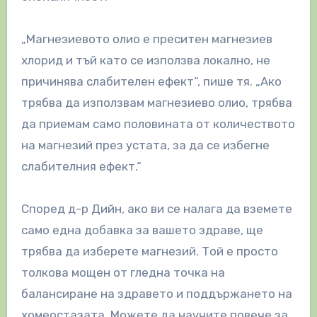
„Магнезиевото олио е преситен магнезиев
хлорид и тъй като се използва локално, не
причинява слабителен ефект“, пише тя. „Ако
трябва да използвам магнезиево олио, трябва
да приемам само половината от количеството
на магнезий през устата, за да се избегне
слабителния ефект.“
Според д-р Дийн, ако ви се налага да вземете
само една добавка за вашето здраве, ще
трябва да изберете магнезий. Той е просто
толкова мощен от гледна точка на
балансиране на здравето и поддържането на
хомеостазата. Можете да научите повече за