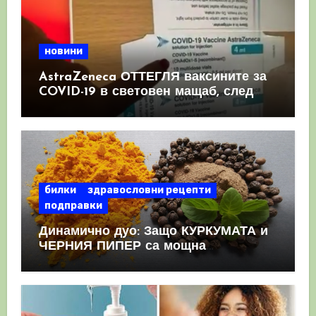
новини
AstraZeneca ОТТЕГЛЯ ваксините за
COVID-19 в световен мащаб, след
като призна, че те причиняват
КРЪВНИ съсиреци
билки
здравословни рецепти
подправки
Динамично дуо: Защо КУРКУМАТА и
ЧЕРНИЯ ПИПЕР са мощна
комбинация