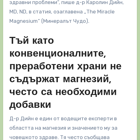
здравни проблеми“, пише д-р Каролин Дийн,
MD, ND, в статия, озаглавена „The Miracle
Magnesium“ (Минералът Чудо).
Тъй като
конвенционалните,
преработени храни не
съдържат магнезий,
често са необходими
добавки
Д-р Дийн е един от водещите експерти в
областта на магнезия и значението му за
човешкото здраве. Тя често съобщава