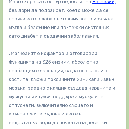
Много хора са с остър недостиг на
магнезий,
без дори да подозират, което може да се
прояви като слаби състояния, като мозъчна
мъгла и безсъние или по-тежки състояния,
като диабет и сърдечни заболявания.
„Магнезият е кофактор и отговаря за
функцията на 325 ензими; абсолютно
необходим е за калция, за да се включи в
костите; държи токсичните химикали извън
мозъка; заедно с калция създава нервните и
мускулни импулси; поддържа мускулите
отпуснати, включително сърцето и
кръвоносните съдове и ако е в
недостатък, води до появата на десетки