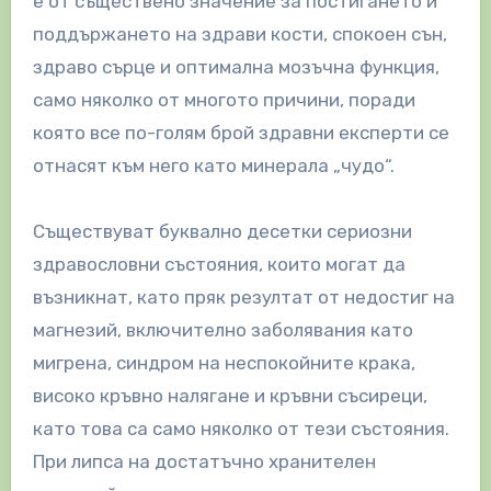
е от съществено значение за постигането и
поддържането на здрави кости, спокоен сън,
здраво сърце и оптимална мозъчна функция,
само няколко от многото причини, поради
която все по-голям брой здравни експерти се
отнасят към него като минерала „чудо“.
Съществуват буквално десетки сериозни
здравословни състояния, които могат да
възникнат, като пряк резултат от недостиг на
магнезий, включително заболявания като
мигрена, синдром на неспокойните крака,
високо кръвно налягане и кръвни съсиреци,
като това са само няколко от тези състояния.
При липса на достатъчно хранителен