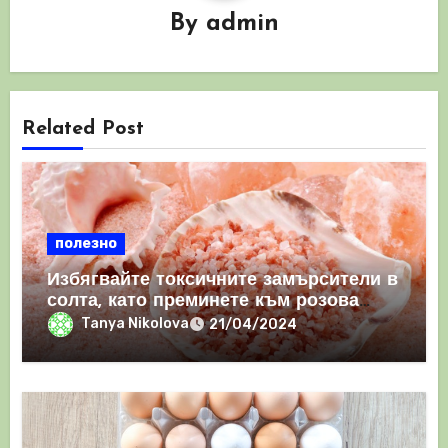
By
admin
Related Post
полезно
Избягвайте токсичните замърсители в
солта, като преминете към розова
хималайска сол
Tanya Nikolova
21/04/2024