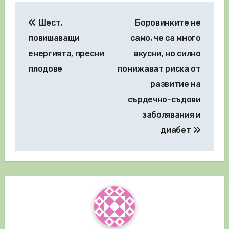
Навигация
Шест,
Боровинките не
повишаващи
само, че са много
енергията, пресни
вкусни, но силно
плодове
понижават риска от
развитие на
сърдечно-съдови
заболявания и
диабет