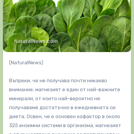
(NaturalNews)
Въпреки, че не получава почти никакво
внимание, магнезият е един от най-важните
минерали, от които най-вероятно не
получаваме достатъчно в ежедневната си
диета. Освен, че е основен кофактор в около
325 ензимни системи в организма, магнезият