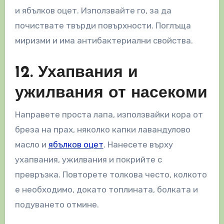
и ябълков оцет. Използвайте го, за да
почиствате твърди повърхности. Поглъща
миризми и има антибактериални свойства.
12. Ухапвания и
ужилвания от насекоми
Направете проста лапа, използвайки кора от
бреза на прах, няколко капки лавандулово
масло и
ябълков оцет
. Нанесете върху
ухапвания, ужилвания и покрийте с
превръзка. Повторете толкова често, колкото
е необходимо, докато топлината, болката и
подуването отмине.