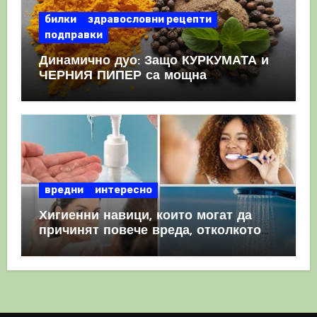
билки
здравословни рецепти
подправки
Динамично дуо: Защо КУРКУМАТА и
ЧЕРНИЯ ПИПЕР са мощна
комбинация
вредни
интересно
Хигиенни навици, които могат да
причинят повече вреда, отколкото
полза