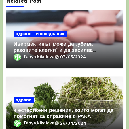
Related Post
здраве
изследвания
Ивермектинът може да „убива
раковите клетки“ и да засилва
имунния отговор
Tanya Nikolova
03/05/2024
здраве
4 естествени решения, които могат да
помогнат за справяне с РАКА
Tanya Nikolova
26/04/2024