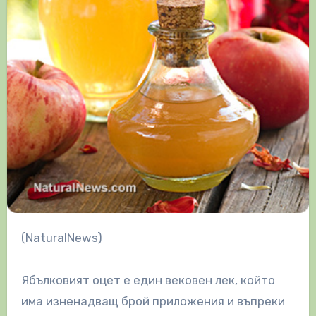
(NaturalNews)
Ябълковият оцет е един вековен лек, който
има изненадващ брой приложения и въпреки