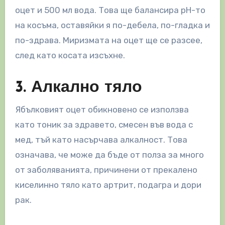
оцет и 500 мл вода. Това ще балансира рН-то
на косъма, оставяйки я по-дебела, по-гладка и
по-здрава. Миризмата на оцет ще се разсее,
след като косата изсъхне.
3. Алкално тяло
Ябълковият оцет обикновено се използва
като тоник за здравето, смесен във вода с
мед, тъй като насърчава алкалност. Това
означава, че може да бъде от полза за много
от заболяванията, причинени от прекалено
киселинно тяло като артрит, подагра и дори
рак.