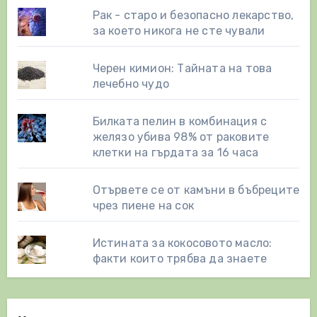
Рак - старо и безопасно лекарство,
за което никога не сте чували
Черен кимион: Тайната на това
лечебно чудо
Билката пелин в комбинация с
желязо убива 98% от раковите
клетки на гърдата за 16 часа
Отървете се от камъни в бъбреците
чрез пиене на сок
Истината за кокосовото масло:
факти които трябва да знаете