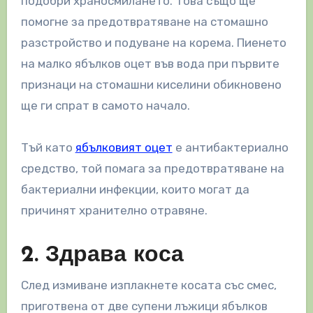
подобри храносмилането. Това също ще
помогне за предотвратяване на стомашно
разстройство и подуване на корема. Пиенето
на малко ябълков оцет във вода при първите
признаци на стомашни киселини обикновено
ще ги спрат в самото начало.
Тъй като
ябълковият оцет
е антибактериално
средство, той помага за предотвратяване на
бактериални инфекции, които могат да
причинят хранително отравяне.
2. Здрава коса
След измиване изплакнете косата със смес,
приготвена от две супени лъжици ябълков