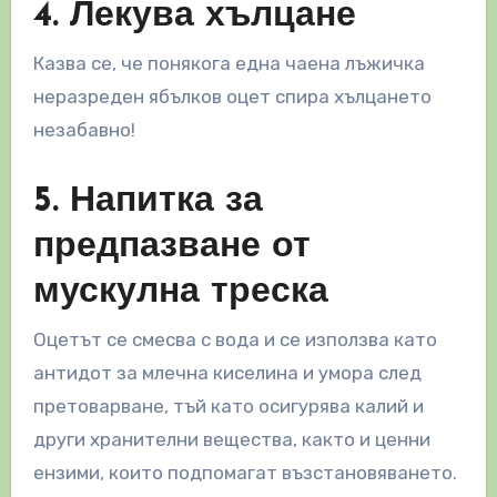
4. Лекува хълцане
Казва се, че понякога една чаена лъжичка
неразреден ябълков оцет спира хълцането
незабавно!
5. Напитка за
предпазване от
мускулна треска
Оцетът се смесва с вода и се използва като
антидот за млечна киселина и умора след
претоварване, тъй като осигурява калий и
други хранителни вещества, както и ценни
ензими, които подпомагат възстановяването.