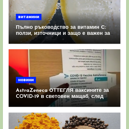
витамини
Пълно ръководство за витамин С:
ползи, източници и защо е важен за
имунната система
новини
AstraZeneca ОТТЕГЛЯ ваксините за
COVID-19 в световен мащаб, след
като призна, че те причиняват
КРЪВНИ съсиреци