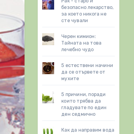
Рак - старо и
безопасно лекарство,
за което никога не
сте чували
Черен кимион:
Тайната на това
лечебно чудо
5 естествени начини
да се отървете от
мухите
5 причини, поради
които трябва да
гладувате по един
ден седмично
Как да направим вода