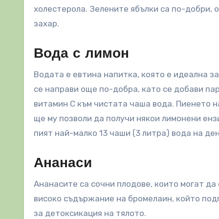
холестерола. Зелените ябълки са по-добри, 
захар.
Вода с лимон
Водата е евтина напитка, която е идеална з
се направи още по-добра, като се добави па
витамин С към чистата чаша вода. Пиенето н
ще му позволи да получи някои лимонени енз
пият най-малко 13 чаши (3 литра) вода на де
Ананаси
Ананасите са сочни плодове, които могат да 
високо съдържание на бромелаин, който под
за детоксикация на тялото.