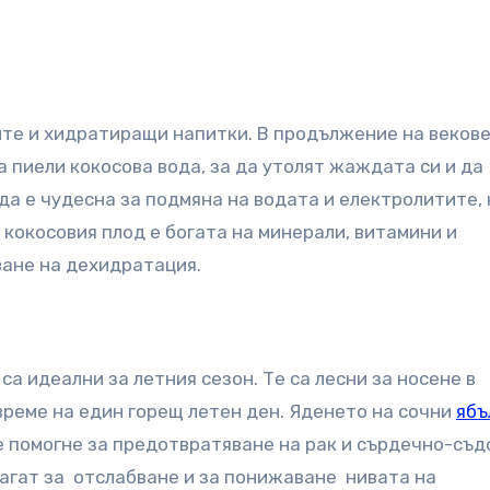
ите и хидратиращи напитки. В продължение на векове
 пиели кокосова вода, за да утолят жаждата си и да
а е чудесна за подмяна на водата и електролитите,
 кокосовия плод е богата на минерали, витамини и
ване на дехидратация.
а идеални за летния сезон. Те са лесни за носене в
време на един горещ летен ден. Яденето на сочни
ябъ
е помогне за предотвратяване на рак и сърдечно-съд
магат за отслабване и за понижаване нивата на