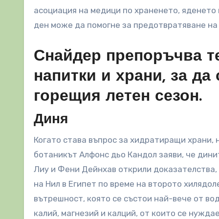
асоциация на медици по храненето, яденето 
ден може да помогне за предотвратяване на
Снайдер препоръчва те
напитки и храни, за да
горещия летен сезон.
Диня
Когато става въпрос за хидратиращи храни, 
ботаникът Алфонс дьо Кандол заяви, че дини
Лиу и Фени Дейнхав открили доказателства,
на Нил в Египет по време на второто хилядол
вътрешност, която се състои най-вече от во
калий, магнезий и калций, от които се нужда