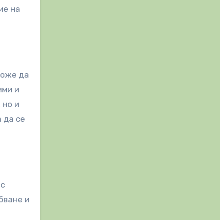
ие на
може да
ими и
 но и
 да се
 с
бване и