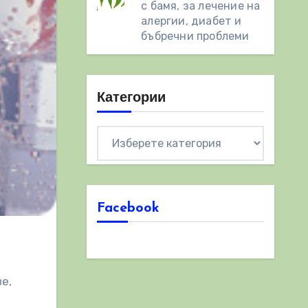
с бамя, за лечение на
алергии, диабет и
бъбречни проблеми
Категории
Категории
Facebook
е,