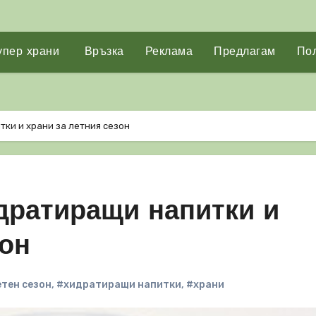
упер храни
Връзка
Реклама
Предлагам
Пол
ки и храни за летния сезон
дратиращи напитки и
зон
тен сезон
,
#хидратиращи напитки
,
#храни