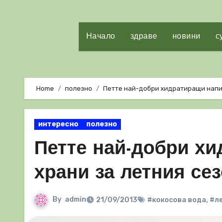
Начало
здраве
новини
с
Home
полезно
Петте най-добри хидратиращи напит
интересно
полезно
Петте най-добри хи
храни за летния се
By
admin
21/09/2013
#кокосова вода
,
#ле