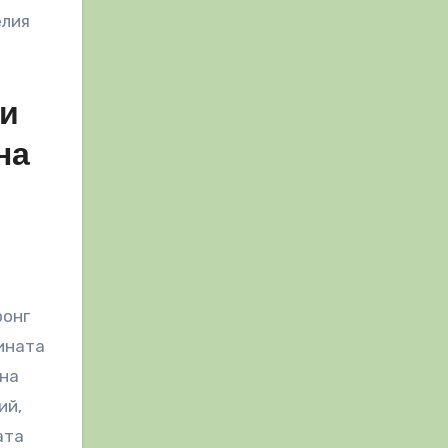
елия
щи
на
ронг
ината
чна
ий,
ата