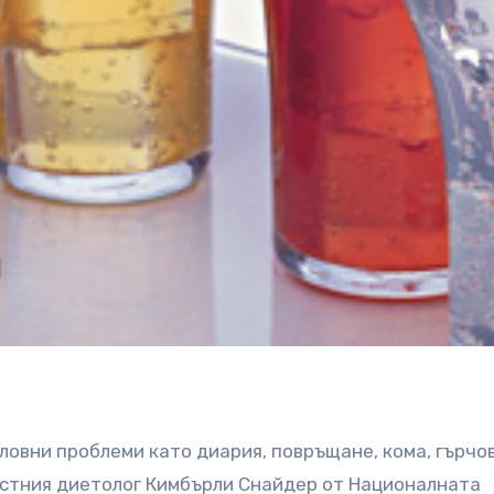
овни проблеми като диария, повръщане, кома, гърчов
вестния диетолог Кимбърли Снайдер от Националната