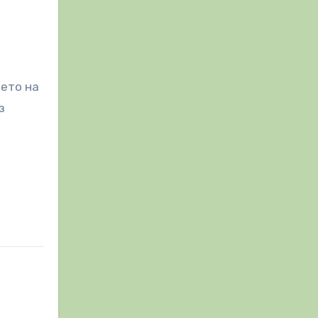
нето на
з