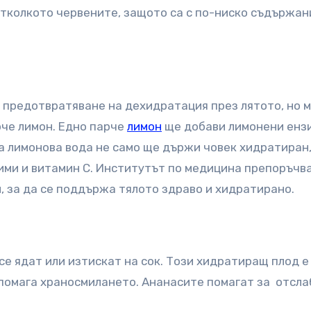
отколкото червените, защото са с по-ниско съдържан
а предотвратяване на дехидратация през лятото, но 
рче лимон. Едно парче
лимон
ще добави лимонени енз
а лимонова вода не само ще държи човек хидратиран,
ими и витамин С. Институтът по медицина препоръчва
н, за да се поддържа тялото здраво и хидратирано.
се ядат или изтискат на сок. Този хидратиращ плод е
помага храносмилането. Ананасите помагат за отсла