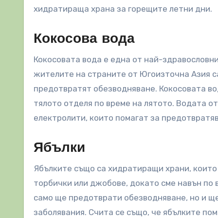
хидратираща храна за горещите летни дни.
Кокосова вода
Кокосовата вода е една от най-здравословн
жителите на страните от Югоизточна Азия са
предотвратят обезводняване. Кокосовата вод
тялото отделя по време на лятото. Водата от
електролити, които помагат за предотвратя
Ябълки
Ябълките също са хидратиращи храни, които с
торбички или джобове, докато сме навън по 
само ще предотврати обезводняване, но и щ
заболявания. Счита се също, че ябълките по