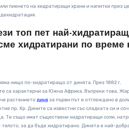
или пиенето на хидратиращи храни и напитки през ц
 дехидратация.
зи топ пет най-хидратира
 сме хидратирани по време 
няма нищо по-хидратиращо от динята. През 1882 г.
те са характерни за Южна Африка. Въпреки това, Жа
 че растението
диня
за първи път е отглеждано в дол
етие пр. Хр. Дините са известни със сладката си и со
да. Те също имат съществени хидратиращи соли, натр
е тялото, за да бъде хидратирано. Динята е най-добр