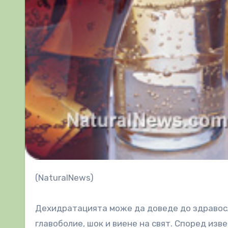
(NaturalNews)
Дехидратацията може да доведе до здравосл
главоболие, шок и виене на свят. Според из