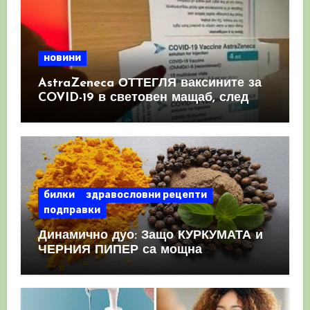
новини
AstraZeneca ОТТЕГЛЯ ваксините за
COVID-19 в световен мащаб, след
като призна, че те причиняват
КРЪВНИ съсиреци
билки
здравословни рецепти
подправки
Динамично дуо: Защо КУРКУМАТА и
ЧЕРНИЯ ПИПЕР са мощна
комбинация