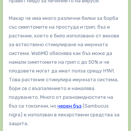
правят нищо за лечението на вируси.
Макар че има много различни билки за борба
със симптомите на простуда и грип, бъз е
растение, което е било използвано от векове
за естествено стимулиране на имунната
система.
WebMD обяснява как бъз може да
намали симптомите на грип с до 50% и че
плодовете могат да имат полза срещу H1N1.
Това растение стимулира имунната система,
бори се с възпалението и намалява
подуването. Много от разновидностите на
бъз са токсични, но
черен бъз
(Sambucus
nigra) е използван в лекарствени средства за
защита.