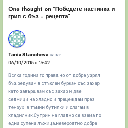
One thought on “Победете настинка и
грип с бъз – рецепта”
Tania Stancheva
каза:
06/10/2015 в 15:42
Всяка година го правя,но от добре узрял
бъз,редувам в стъклен буркан със захар
като завършвам със захар и две
седмици на хладно и прецеждам през
тензух ,в тъмни бутилки и слагам в
хладилник.Сутрин на гладно се взема по
една супена лъжица,невероятно добре