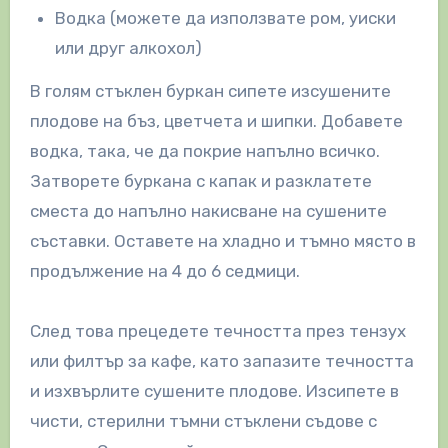
Водка (можете да използвате ром, уиски
или друг алкохол)
В голям стъклен буркан сипете изсушените
плодове на бъз, цветчета и шипки. Добавете
водка, така, че да покрие напълно всичко.
Затворете буркана с капак и разклатете
сместа до напълно накисване на сушените
съставки. Оставете на хладно и тъмно място в
продължение на 4 до 6 седмици.
След това прецедете течността през тензух
или филтър за кафе, като запазите течността
и изхвърлите сушените плодове. Изсипете в
чисти, стерилни тъмни стъклени съдове с