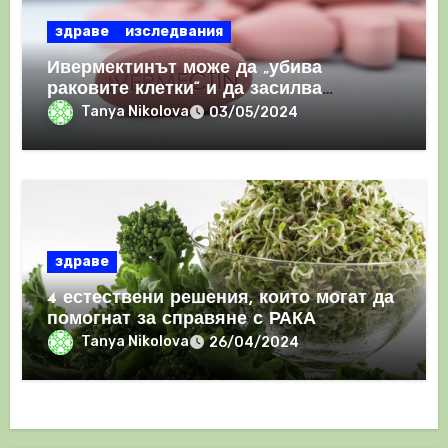
здраве
изследвания
Ивермектинът може да „убива
раковите клетки“ и да засилва
имунния отговор
Tanya Nikolova
03/05/2024
здраве
4 естествени решения, които могат да
помогнат за справяне с РАКА
Tanya Nikolova
26/04/2024