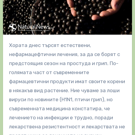
Хората днес търсят естествени,
нефармацефтични лечения, за да се борят с
предстоящия сезон на простуда и грип. По-
голямата част от съвременните
фармацевтични продукти имат своите корени
в някакъв вид растение. Ние чуваме за лоши
вируси по новините (H1N1, птичи грип), но
съвременната медицина констатира, че
лечението на инфекции е трудно, поради
лекарствена резистентност и лекарствата не