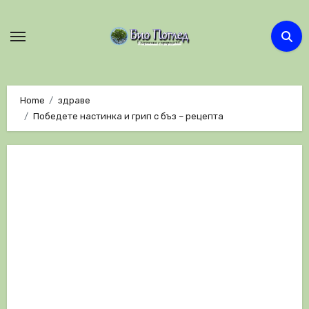
Skip
to
content
Home
здраве
Победете настинка и грип с бъз – рецепта