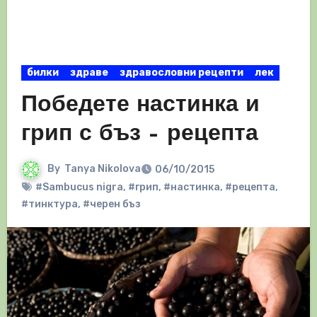
билки
здраве
здравословни рецепти
лек
Победете настинка и
грип с бъз – рецепта
By
Tanya Nikolova
06/10/2015
#Sambucus nigra
,
#грип
,
#настинка
,
#рецепта
,
#тинктура
,
#черен бъз