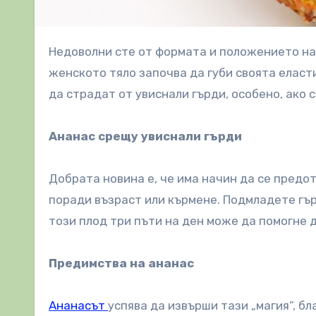
Недоволни сте от формата и положението на гърдите си? Увисналите гърди често са неизбежни, когато
женското тяло започва да губи своята еласт
да страдат от увиснали гърди, особено, ако с
Ананас срещу увиснали гърди
Добрата новина е, че има начин да се предо
поради възраст или кърмене. Подмладете гър
този плод три пъти на ден може да помогне 
Предимства на ананас
Ананасът
успява да извърши тази „магия“, б