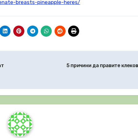
venate-breasts-pineapple-heres/
ат
5 причини да правите клеко