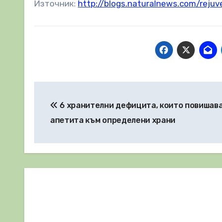
Източник:
http://blogs.naturalnews.com/reju
Навигация
6 хранителни дефицита, които повишав
апетита към определени храни