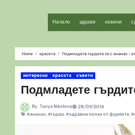
Начало
здраве
новини
с
Home
красота
Подмладете гърдите си с ананас – е
интересно
красота
съвети
Подмладете гърдите
By
Tanya Nikolova
28/09/2016
#ананас
,
#гърди
,
#здравни ползи от фурмите
,
#