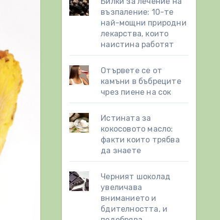
Билки за лечение на
възпаление: 10-те
най-мощни природни
лекарства, които
наистина работят
Отървете се от
камъни в бъбреците
чрез пиене на сок
Истината за
кокосовото масло:
факти които трябва
да знаете
Черният шоколад
увеличава
вниманието и
бдителността, и
подобрява