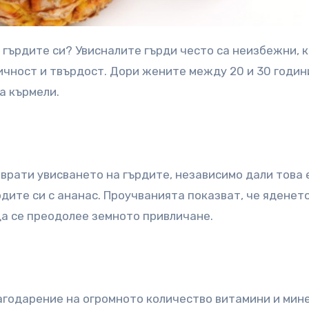
ичност и твърдост. Дори жените между 20 и 30 годин
а кърмели.
тврати увисването на гърдите, независимо дали това 
дите си с ананас. Проучванията показват, че яденет
да се преодолее земното привличане.
лагодарение на огромното количество витамини и мин