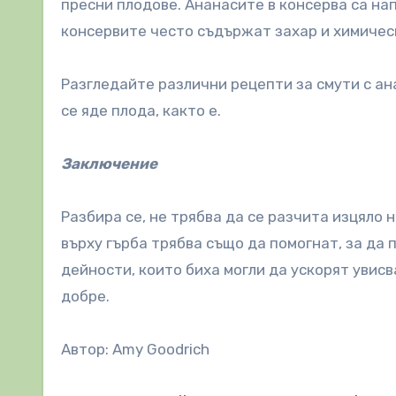
пресни плодове. Ананасите в консерва са на
консервите често съдържат захар и химичес
Разгледайте различни рецепти за смути с ана
се яде плода, както е.
Заключение
Разбира се, не трябва да се разчита изцяло 
върху гърба трябва също да помогнат, за да
дейности, които биха могли да ускорят увис
добре.
Автор: Amy Goodrich