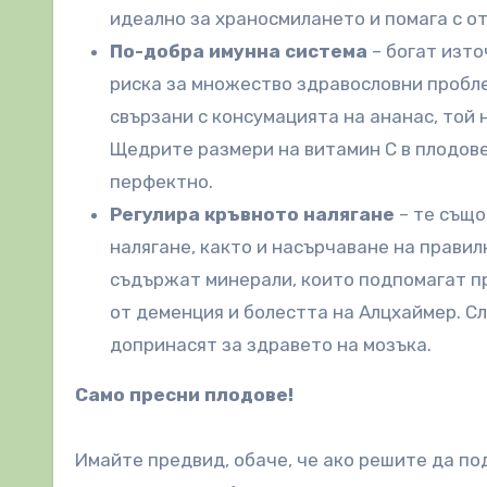
идеално за храносмилането и помага с от
По-добра имунна система
– богат изто
риска за множество здравословни пробле
свързани с консумацията на ананас, той 
Щедрите размери на витамин С в плодов
перфектно.
Регулира кръвното налягане
– те също
налягане, както и насърчаване на прави
съдържат минерали, които подпомагат пр
от деменция и болестта на Алцхаймер. С
допринасят за здравето на мозъка.
Само п
ресни плодове!
Имайте предвид, обаче, че ако решите да по