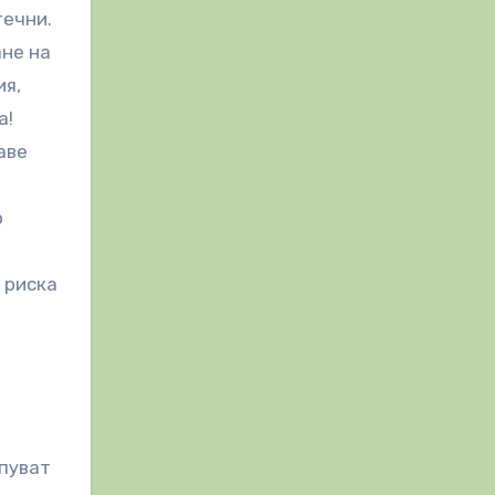
течни.
ане на
ия,
а!
аве
о
 риска
упуват