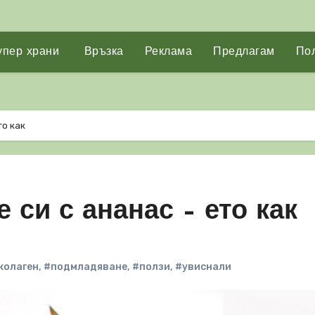
упер храни
Връзка
Реклама
Предлагам
Пол
то как
 си с ананас – ето как
колаген
,
#подмладяване
,
#ползи
,
#увиснали