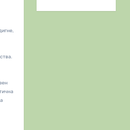
дигне,
ства.
вен
стична
на