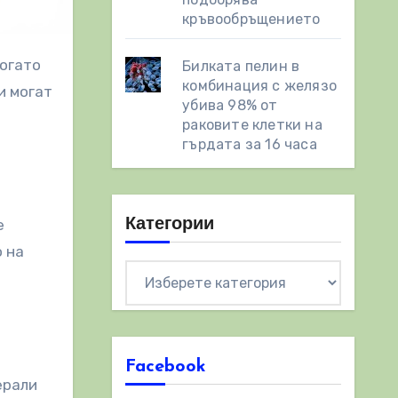
кръвообръщението
Билката пелин в
комбинация с желязо
и могат
убива 98% от
раковите клетки на
гърдата за 16 часа
Категории
е
о на
Категории
Facebook
ерали