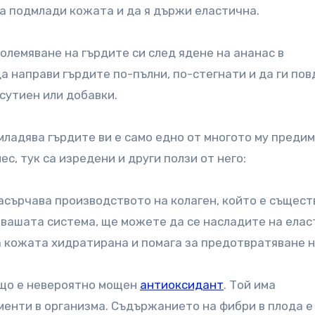
да подмлади кожата и да я държи еластична.
големяване на гърдите си след ядене на ананас в
а направи гърдите по-пълни, по-стегнати и да ги пов
 сутиен или добавки.
младява гърдите ви е само едно от многото му предим
с, тук са изредени и други ползи от него:
асърчава производството на колаген, който е същест
в вашата система, ще можете да се насладите на ела
а кожата хидратирана и помага за предотвратяване 
ъщо е невероятно мощен
антиоксидант
. Той има
енти в организма. Съдържанието на фибри в плода е