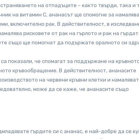
страняването на отпадъците – както твърди, така и 
чник на витамин С, ананасът ще спомогне за намаляв
ми, включително рак. В действителност, в изследван
намалява рисковете от рак на гърлото и рак на гърдат
ете също ще помогнат да подържате оралното си здр
 са показали, че спомагат за поддържане на кръвнот
лното кръвообращение. В действителност, ананасите
оизводството на червени кръвни клетки и намаляват
ледователно, може да се каже, че ананасите също
дмладявате гърдите си с ананас, е най-добре да се к