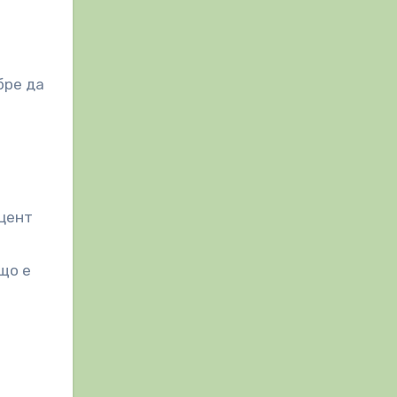
бре да
кцент
що е