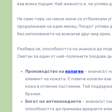
във всяка порция. Най-важното е, че успява 
Не само това, но някои жени са отбелязали у
продължение на един месец. Плодът успява д
без използването на всякакъв друг вид крем,
Разбира се, способността на ананаса да под
Смятан за един от най-полезните плодове дне
Производство на
колаген
– ананасът н
елемент на кожата. С повече колаген въ
кожа в отлично състояние. Той поддърж
бръчки.
Богат на антиоксиданти
– ананасът с
способността да премахва вредните елем