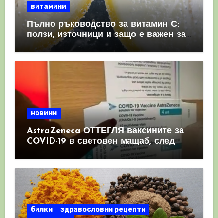
витамини
Пълно ръководство за витамин С:
ползи, източници и защо е важен за
имунната система
новини
AstraZeneca ОТТЕГЛЯ ваксините за
COVID-19 в световен мащаб, след
като призна, че те причиняват
КРЪВНИ съсиреци
билки
здравословни рецепти