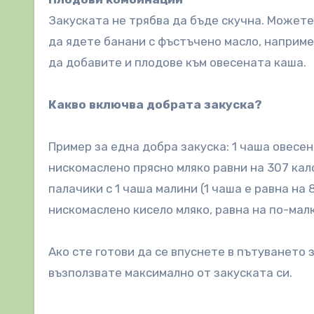
Закуската не трябва да бъде скучна. Можете
да ядете банани с фъстъчено масло, наприме
да добавите и плодове към овесената каша.
Какво включва добрата закуска?
Пример за една добра закуска: 1 чаша овесен
нискомаслено прясно мляко равни на 307 кал
палачики с 1 чаша малини (1 чаша е равна на
нискомаслено кисело мляко, равна на по-малк
Ако сте готови да се впуснете в пътуването 
възползвате максимално от закуската си.