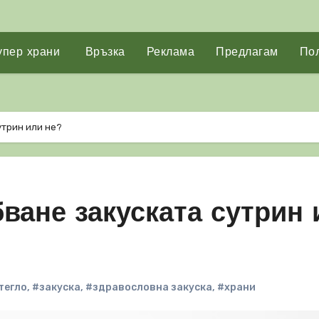
упер храни
Връзка
Реклама
Предлагам
Пол
утрин или не?
бване закуската сутрин 
тегло
,
#закуска
,
#здравословна закуска
,
#храни