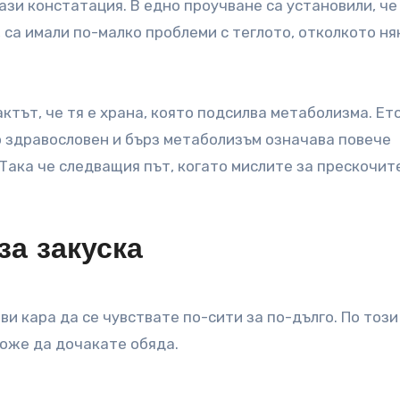
ази констатация. В едно проучване са установили, че
 са имали по-малко проблеми с теглото, отколкото ня
актът, че тя е храна, която подсилва метаболизма. Ет
то здравословен и бърз метаболизъм означава повече
 Така че следващия път, когато мислите за прескочит
за закуска
ви кара да се чувствате по-сити за по-дълго. По този
може да дочакате обяда.