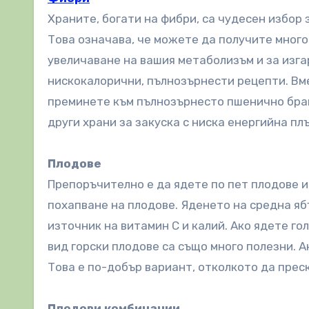
Храните, богати на фибри, са чудесен избор 
Това означава, че можете да получите много 
увеличаване на вашия метаболизъм и за изга
нискокалорични, пълнозърнести рецепти. Вм
преминете към пълнозърнесто пшенично браш
други храни за закуска с ниска енергийна пл
Плодове
Препоръчително е да ядете по пет плодове и
похапване на плодове. Яденето на средна яб
източник на витамин С и калий. Ако ядете го
вид горски плодове са също много полезни. А
Това е по-добър вариант, отколкото да прес
Плодови комбинации