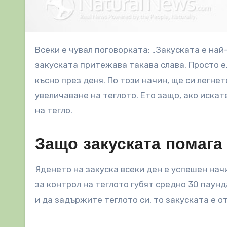
Всеки е чувал поговорката: „Закуската е най-важното хранене за деня“, но повечето хора не знаят защо
закуската притежава такава слава. Просто е.
късно през деня. По този начин, ще си легнет
увеличаване на теглото. Ето защо, ако искат
на тегло.
Защо закуската помага
Яденето на закуска всеки ден е успешен на
за контрол на теглото губят средно 30 паунд
и да задържите теглото си, то закуската е о