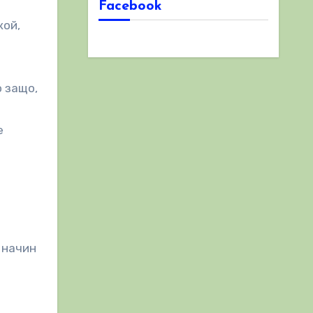
Facebook
кой,
о защо,
е
 начин