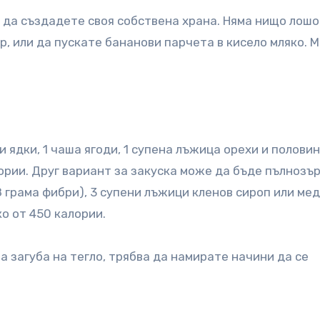
 да създадете своя собствена храна. Няма нищо лошо
р, или да пускате бананови парчета в кисело мляко. 
и ядки, 1 чаша ягоди, 1 супена лъжица орехи и полови
ории. Друг вариант за закуска може да бъде пълнозъ
 8 грама фибри), 3 супени лъжици кленов сироп или ме
о от 450 калории.
за загуба на тегло, трябва да намирате начини да се