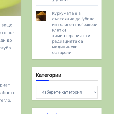
Куркумата е в
състояние да 'убива
интелигентно' ракови
клетки ...
ете по-
химиотерапията и
оди до
радиацията са
медицински
агуба
остарели
Категории
ариат
Категории
лабнете
тегло.