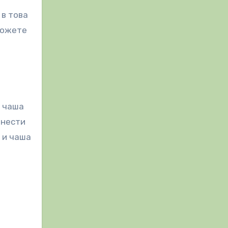
 в това
Можете
н чаша
рнести
д и чаша