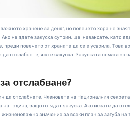
 Ако не ядете закуска сутрин, ще наваксате, като яд
е, преди повечето от храната да се е усвоила. Това в
е да отслабнете, яжте закуска. Закуската помага за з
 за отслабване?
чин да отслабнете. Членовете на Националния секрет
а на година, защото ядат закуска. Ако искате да отс
т жизненоважно значение за всеки план за загуба на 