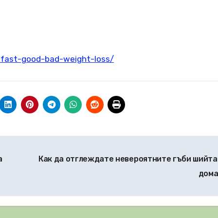
kfast-good-bad-weight-loss/
а
Как да отглеждате невероятните гъби шийта
дом