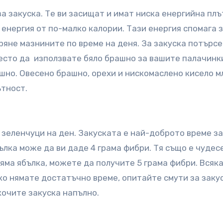
за закуска. Те ви засищат и имат ниска енергийна плъ
енергия от по-малко калории. Тази енергия спомага 
ряне мазнините по време на деня. За закуска потърс
есто да използвате бяло брашно за вашите палачинк
но. Овесено брашно, орехи и нискомаслено кисело м
ътност.
 зеленчуци на ден. Закуската е най-доброто време за
ълка може да ви даде 4 грама фибри. Тя също е чудес
ляма ябълка, можете да получите 5 грама фибри. Всяк
ко нямате достатъчно време, опитайте смути за закус
кочите закуска напълно.