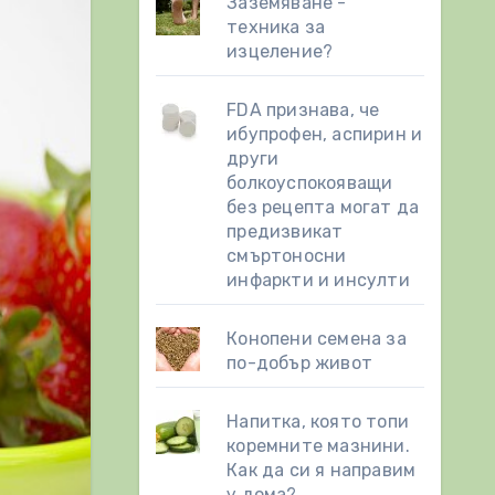
Заземяване -
техника за
изцеление?
FDA признава, че
ибупрофен, аспирин и
други
болкоуспокояващи
без рецепта могат да
предизвикат
смъртоносни
инфаркти и инсулти
Конопени семена за
по-добър живот
Напитка, която топи
коремните мазнини.
Как да си я направим
у дома?