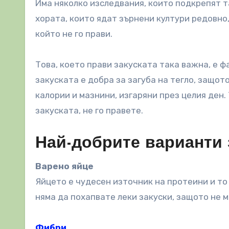
Има няколко изследвания, които подкрепят т
хората, които ядат зърнени култури редовно,
който не го прави.
Това, което прави закуската така важна, е ф
закуската е добра за загуба на тегло, защо
калории и мазнини, изгаряни през целия ден.
закуската, не го правете.
Най-добрите варианти 
Варено яйце
Яйцето е чудесен източник на протеини и то 
няма да похапвате леки закуски, защото не 
Фибри