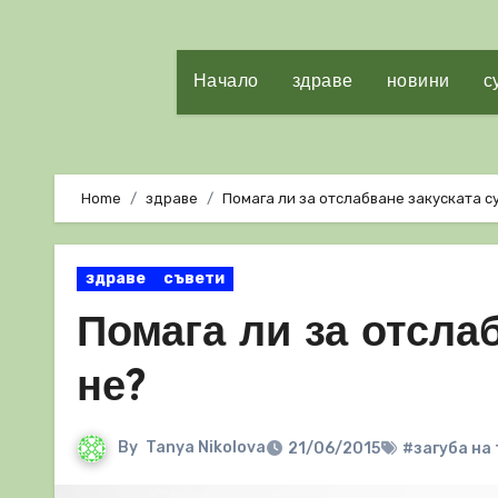
Начало
здраве
новини
с
Home
здраве
Помага ли за отслабване закуската с
здраве
съвети
Помага ли за отсла
не?
By
Tanya Nikolova
21/06/2015
#загуба на 