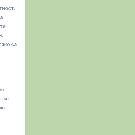
тност.
за
ете
и,
ляко са
ен
акъв
ка.