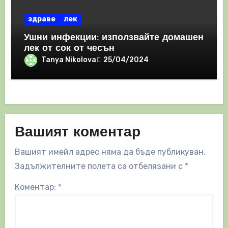
здраве
лек
Ушни инфекции: използвайте домашен
лек от сок от чесън
Tanya Nikolova
25/04/2024
Вашият коментар
Вашият имейл адрес няма да бъде публикуван.
Задължителните полета са отбелязани с
*
Коментар:
*