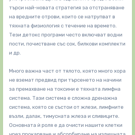
търси най-новата стратегия за отстраняване
на вредните отрови, които се натрупват в
тяхната физиология с течение на времето.
Тези детокс програми често включват водни
пости, почистване със сок, билкови комплекти
и др.
Много важна част от тялото, която много хора
не вземат предвид при търсенето на начини
за премахване на токсини е тяхната лимфна
система. Тази система е сложна дренажна
система, която се състои от жлези, лимфните
възли, далак, тимусната жлеза и сливиците.
Основната ѝ роля е да очисти нашите клетки
чрез прокарване и абсорбиране на излишната