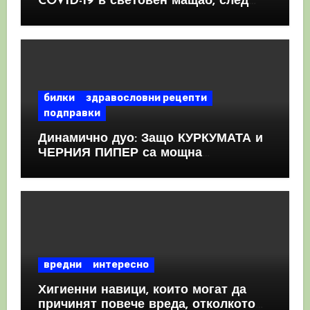
COVID-19 в световен мащаб, след
като призна, че те причиняват
КРЪВНИ съсиреци
билки
здравословни рецепти
подправки
Динамично дуо: Защо КУРКУМАТА и
ЧЕРНИЯ ПИПЕР са мощна
комбинация
вредни
интересно
Хигиенни навици, които могат да
причинят повече вреда, отколкото