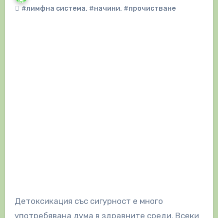
#лимфна система
,
#начини
,
#прочистване
Детоксикация със сигурност е много
употребявана дума в здравните среди. Всеки