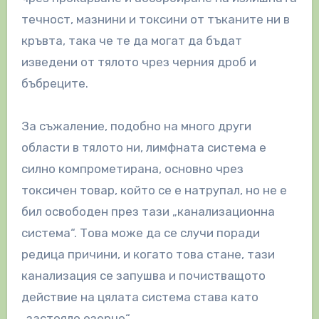
течност, мазнини и токсини от тъканите ни в
кръвта, така че те да могат да бъдат
изведени от тялото чрез черния дроб и
бъбреците.
За съжаление, подобно на много други
области в тялото ни, лимфната система е
силно компрометирана, основно чрез
токсичен товар, който се е натрупал, но не е
бил освободен през тази „канализационна
система“. Това може да се случи поради
редица причини, и когато това стане, тази
канализация се запушва и почистващото
действие на цялата система става като
„застояло езерце“.