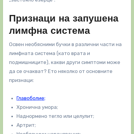
Признаци на запушена
лимфна система
Освен необясними бучки в различни части на
лимфната система (като врата и
подмишниците), какви други симптоми може
да се очакват? Ето няколко от основните
признаци:
Главоболие;
Хронична умора;
Наднормено тегло или целулит;
Артрит;
Необясними наранявания;