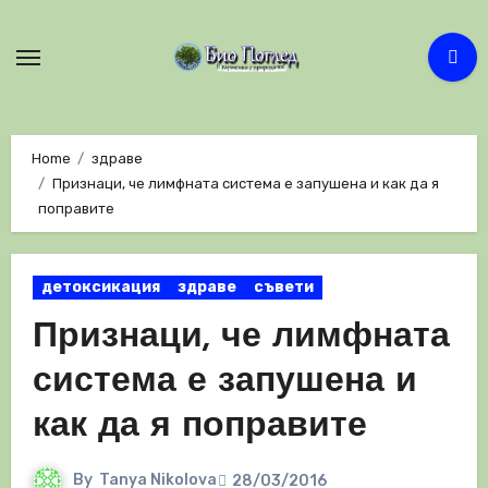
Skip
to
content
Home
здраве
Признаци, че лимфната система е запушена и как да я
поправите
детоксикация
здраве
съвети
Признаци, че лимфната
система е запушена и
как да я поправите
By
Tanya Nikolova
28/03/2016