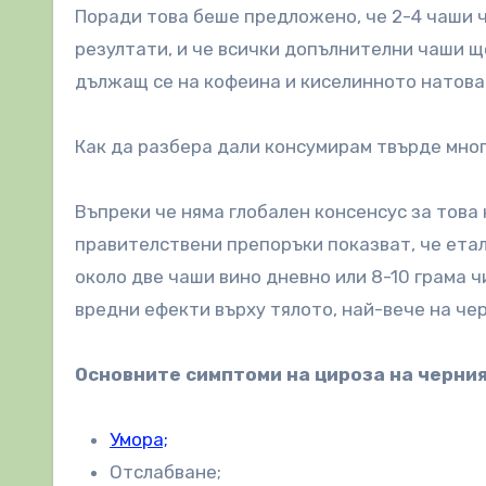
Поради това беше предложено, че 2-4 чаши 
резултати, и че всички допълнителни чаши щ
дължащ се на кофеина и киселинното натова
Как да разбера дали консумирам твърде мно
Въпреки че няма глобален консенсус за това
правителствени препоръки показват, че етал
около две чаши вино дневно или 8-10 грама 
вредни ефекти върху тялото, най-вече на че
Основните симптоми на цироза на черния
Умора;
Отслабване;