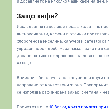
и добавянето на няколко чаши кафе на ден, 
Защо кафе?
Изследванията все още продължават, но пре
антиоксиданти, кофеин и отлични противовъз
хлорогенова киселина, kahweol и cafestol с
увреден черен дроб. Чрез намаляване на въз
даване на тялото здравословна доза от кофе
навици.
Внимание: бита сметана, капучино и други п
направено от качествени зърна. Препоръчите
се използва рафинирана захар, сметана и не
Прочетете още
10 билки, които помагат при 