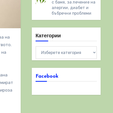
с бамя, за лечение на
алергии, диабет и
бъбречни проблеми
Категории
твото.
Категории
 на
рана
Facebook
умират
цироза