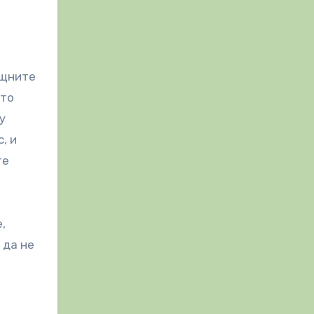
ощните
ато
у
, и
те
,
 да не