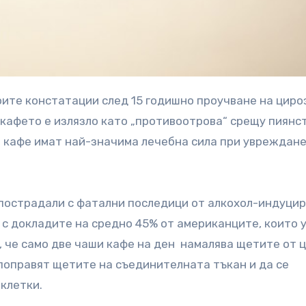
 кафето е излязло като „противоотрова“ срещу пиянс
и кафе имат най-значима лечебна сила при увреждане
са пострадали с фатални последици от алкохол-индуци
 с докладите на средно 45% от американците, които 
е, че само две чаши кафе на ден намалява щетите от 
 поправят щетите на съединителната тъкан и да се
клетки.