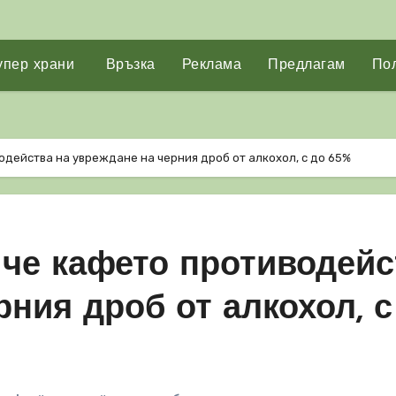
упер храни
Връзка
Реклама
Предлагам
Пол
одейства на увреждане на черния дроб от алкохол, с до 65%
 че кафето противодейс
рния дроб от алкохол, с