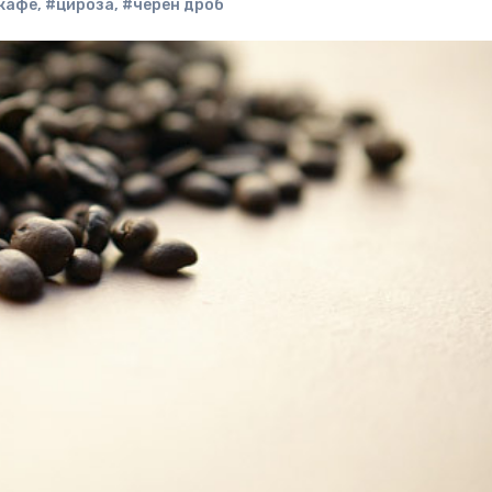
кафе
,
#цироза
,
#черен дроб