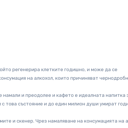
който регенерира клетките годишно, и може да се
консумация на алкохол, които причиняват чернодроб
е намали и преодолее и кафето е идеалната напитка з
 с това състояние и до един милион души умират год
ите и скенер. Чрез намаляване на консумацията на 