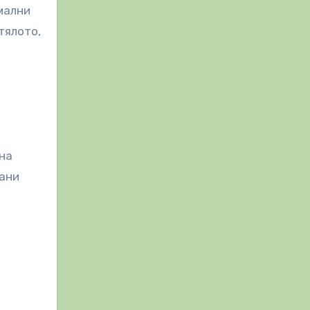
мални
тялото,
 на
рани