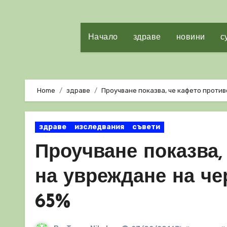
Начало
здраве
новини
с
Home
здраве
Проучване показва, че кафето против
здраве
изследвания
съвети
Проучване показва,
на увреждане на че
65%