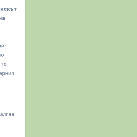
рискът
на
ай-
по
ето
черния
малява