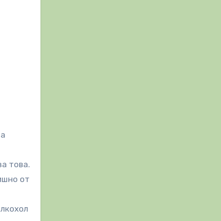
на
а това.
ишно от
алкохол