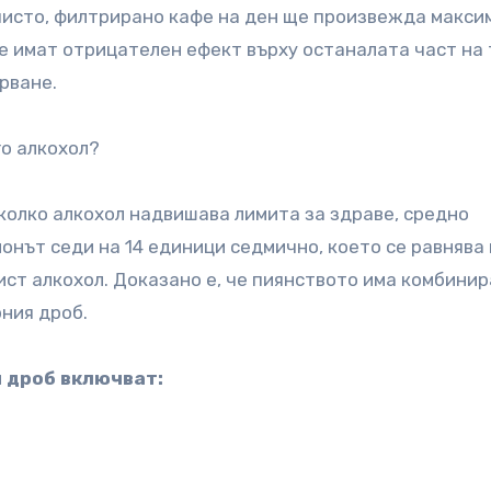
чисто, филтрирано кафе на ден ще произвежда макси
е имат отрицателен ефект върху останалата част на 
рване.
го алкохол?
 колко алкохол надвишава лимита за здраве, средно
онът седи на 14 единици седмично, което се равнява
чист алкохол. Доказано е, че пиянството има комбини
рния дроб.
 дроб включват: