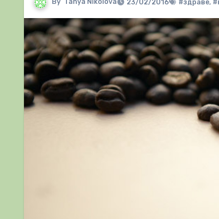
By
Tanya Nikolova
23/02/2016
#здраве
,
#