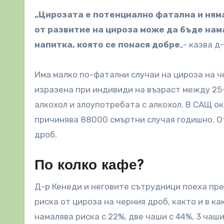
„Цирозата е потенциално фатална и няма 
от развитие на цироза може да бъде нам
напитка, която се понася добре
„- казва д
Има малко по-фатални случаи на цироза на ч
изразена при индивиди на възраст между 25
алкохол и злоупотребата с алкохол. В САЩ о
причинява 88000 смъртни случая годишно. От
дроб.
По колко кафе?
Д-р Кенеди и неговите сътрудници поеха пр
риска от цироза на черния дроб, както и в ка
намалява риска с 22%, две чаши с 44%, 3 чаши