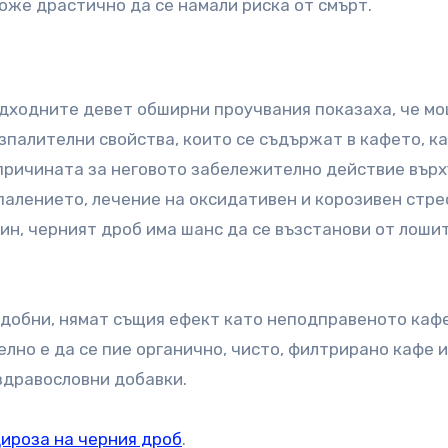
може драстично да се намали риска от смърт.
дходните девет обширни проучвания показаха, че м
палителни свойства, които се съдържат в кафето, к
а причината за неговото забележително действие върх
палението, лечение на оксидативен и корозивен стрес
ин, черният дроб има шанс да се възстанови от лоши
одобни, нямат същия ефект като неподправеното кафе
лно е да се пие органично, чисто, филтрирано кафе и
здравословни добавки.
цироза на черния дроб
.