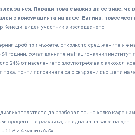
лек за нея. Поради това е важно да се знае, че 
ален с консумацията на кафе. Евтина, повсемест
-р Кенеди, виден участник в изследването.
ерния дроб при мъжете, отколкото сред жените и е н
-34 години, сочат данните на Националния институт 
коло 24% от населението злоупотребява с алкохол, ко
 това, почти половината са с свързани със щети на 
едизвикателството да разберат точно колко кафе на
къв процент. Те разкриха, че една чаша кафе на ден
 с 56% и 4 чаши с 65%.