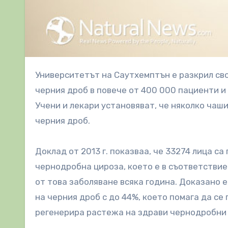
Университетът на Саутхемптън е разкрил своите констатации след 15 годишно проучване на цироза на
черния дроб в повече от 400 000 пациенти и
Учени и лекари установяват, че няколко чаш
черния дроб.
Доклад от 2013 г. показваа, че 33274 лица 
чернодробна цироза, което е в съответствие
от това заболяване всяка година. Доказано 
на черния дроб с до 44%, което помага да се
регенерира растежа на здрави чернодробни 