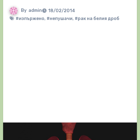
By
admin
18/02/2014
#изпържено
,
#непушачи
,
#рак на белия дроб