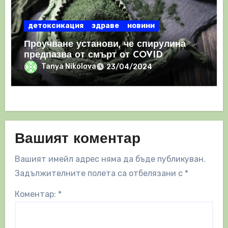
детоксикация
здраве
новини
Проучване установи, че спирулина
предпазва от смърт от COVID
Tanya Nikolova
23/04/2024
Вашият коментар
Вашият имейл адрес няма да бъде публикуван.
Задължителните полета са отбелязани с
*
Коментар:
*