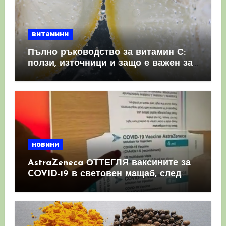
витамини
Пълно ръководство за витамин С:
ползи, източници и защо е важен за
имунната система
новини
AstraZeneca ОТТЕГЛЯ ваксините за
COVID-19 в световен мащаб, след
като призна, че те причиняват
КРЪВНИ съсиреци