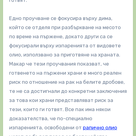
Едно проучване се фокусира върху дима,
който се отделя при разбъркване на месото
по време на пържене, докато други са се
фокусирали върху изпаренията от видовете
олио, използвано за приготвяне на храната.
Макар че тези проучвания показват, че
готвенето на пържени храни е много реален
риск по отношение на рак на белите дробове,
те не са достигнали до конкретни заключения
за това кои храни представляват риск за
тези, които ги готвят. Все пак има някои
доказателства, че по-специално
изпаренията, освободени от
рапично олио