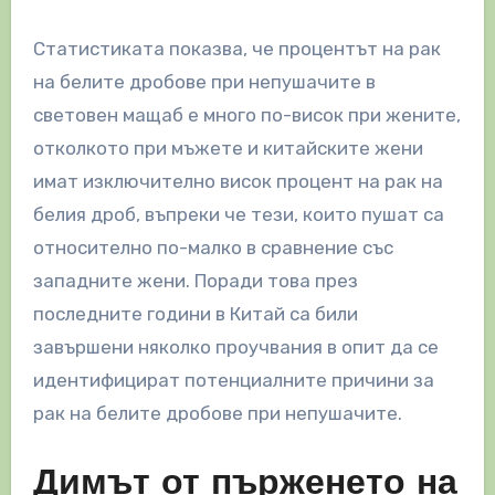
Статистиката показва, че процентът на рак
на белите дробове при непушачите в
световен мащаб е много по-висок при жените,
отколкото при мъжете и китайските жени
имат изключително висок процент на рак на
белия дроб, въпреки че тези, които пушат са
относително по-малко в сравнение със
западните жени. Поради това през
последните години в Китай са били
завършени няколко проучвания в опит да се
идентифицират потенциалните причини за
рак на белите дробове при непушачите.
Димът от пърженето на