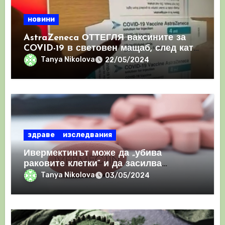
новини
AstraZeneca ОТТЕГЛЯ ваксините за
COVID-19 в световен мащаб, след като
призна, че те причиняват КРЪВНИ
Tanya Nikolova
22/05/2024
съсиреци
здраве
изследвания
Ивермектинът може да „убива
раковите клетки“ и да засилва
имунния отговор
Tanya Nikolova
03/05/2024