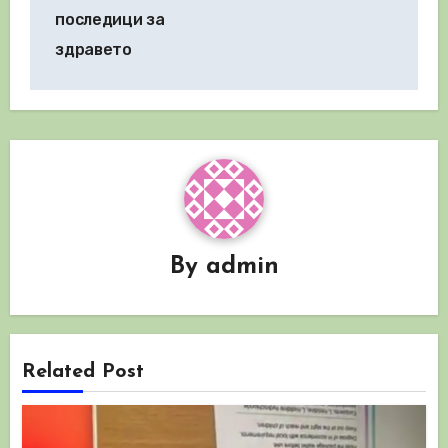
последици за
здравето
By
admin
Related Post