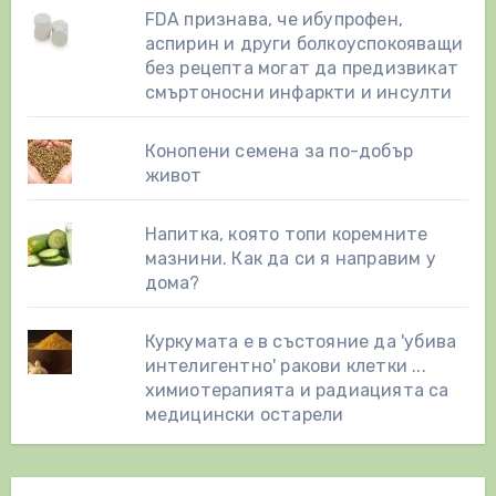
FDA признава, че ибупрофен,
аспирин и други болкоуспокояващи
без рецепта могат да предизвикат
смъртоносни инфаркти и инсулти
Конопени семена за по-добър
живот
Напитка, която топи коремните
мазнини. Как да си я направим у
дома?
Куркумата е в състояние да 'убива
интелигентно' ракови клетки ...
химиотерапията и радиацията са
медицински остарели