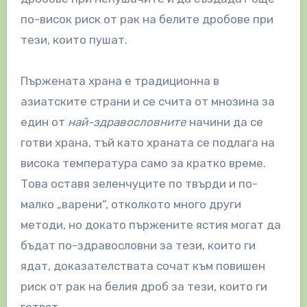
по-висок риск от рак на белите дробове при
тези, които пушат.
Пържената храна е традиционна в
азиатските страни и се счита от мнозина за
един от
най-здравословните
начини да се
готви храна, тъй като храната се подлага на
висока температура само за кратко време.
Това оставя зеленчуците по твърди и по-
малко „варени“, отколкото много други
методи, но докато пържените ястия могат да
бъдат по-здравословни за тези, които ги
ядат, доказателствата сочат към повишен
риск от рак на белия дроб за тези, които ги
готвят.