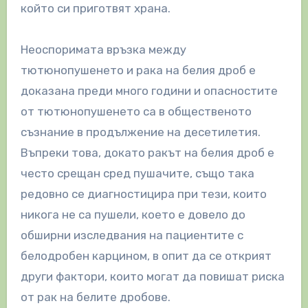
който си приготвят храна.
Неоспоримата връзка между
тютюнопушенето и рака на белия дроб е
доказана преди много години и опасностите
от тютюнопушенето са в общественото
съзнание в продължение на десетилетия.
Въпреки това, докато ракът на белия дроб е
често срещан сред пушачите, също така
редовно се диагностицира при тези, които
никога не са пушели, което е довело до
обширни изследвания на пациентите с
белодробен карцином, в опит да се открият
други фактори, които могат да повишат риска
от рак на белите дробове.