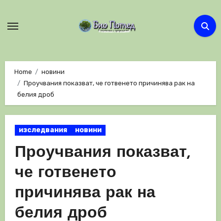
Skip
to
content
Home
новини
Проучвания показват, че готвенето причинява рак на
белия дроб
изследвания
новини
Проучвания показват,
че готвенето
причинява рак на
белия дроб