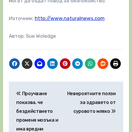
могат да бъдат повод за безпокойство.
Източник:
http://www.naturalnews.com
Автор: Sue Woledge
Навигация
Проучване
Невероятните ползи
показва, че
за здравето от
бездействието
суровото мляко
променя мозъка и
има вредни