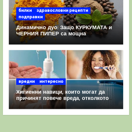
билки
здравословни рецепти
подправки
Динамично дуо: Защо КУРКУМАТА и
ЧЕРНИЯ ПИПЕР са мощна
комбинация
вредни
интересно
Хигиенни навици, които могат да
причинят повече вреда, отколкото
полза