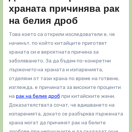
храната причинява рак
на белия дроб
Това което са открили изследователи е, че
начинът, по който китайците приготвят
храната си е вероятната причина за
заболяването. За да бъдем по-конкретни
пърженето
на храната и изпаренията,
отделяни от тази храна по време на готвене,
изглежда, е причината за високите проценти
на
рак на белия дроб
при китайските жени.
Доказателствата сочат, че вдишването на
изпаренията, докато се разбърква пържената
храна могат да причинят рак на белите
дробове при непушачите и да създадат още