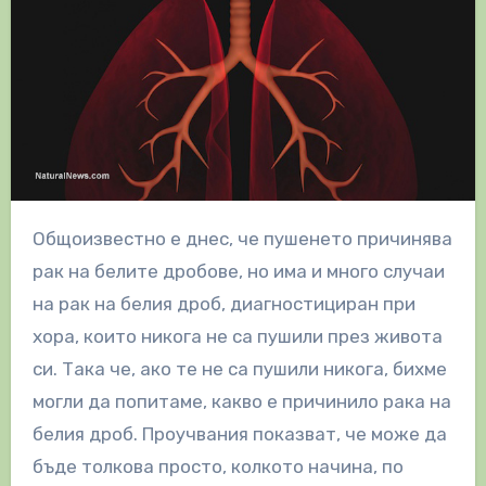
Общоизвестно е днес, че пушенето причинява
рак на белите дробове, но има и много случаи
на рак на белия дроб, диагностициран при
хора, които никога не са пушили през живота
си. Така че, ако те не са пушили никога, бихме
могли да попитаме, какво е причинило рака на
белия дроб. Проучвания показват, че може да
бъде толкова просто, колкото начина, по