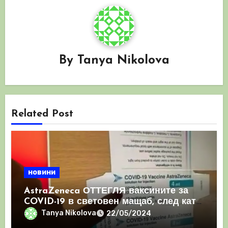
By
Tanya Nikolova
Related Post
новини
AstraZeneca ОТТЕГЛЯ ваксините за
COVID-19 в световен мащаб, след като
призна, че те причиняват КРЪВНИ
Tanya Nikolova
22/05/2024
съсиреци