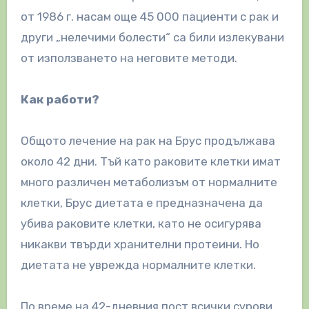
от 1986 г. насам още 45 000 пациенти с рак и
други „нелечими болести“ са били излекувани
от използването на неговите методи.
Как работи?
Общото лечение на рак на Брус продължава
около 42 дни. Тъй като раковите клетки имат
много различен метаболизъм от нормалните
клетки, Брус диетата е предназначена да
убива раковите клетки, като не осигурява
никакви твърди хранителни протеини. Но
диетата не уврежда нормалните клетки.
По време на 42-дневния пост всички сурови