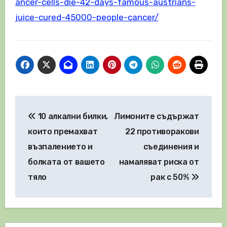
ancer-cells-die-42-days-famous-austrians-
juice-cured-45000-people-cancer/
Навигация
10 алкални билки,
Лимоните съдържат
които премахват
22 противоракови
възпалението и
съединения и
болката от вашето
намаляват риска от
тяло
рак с 50%