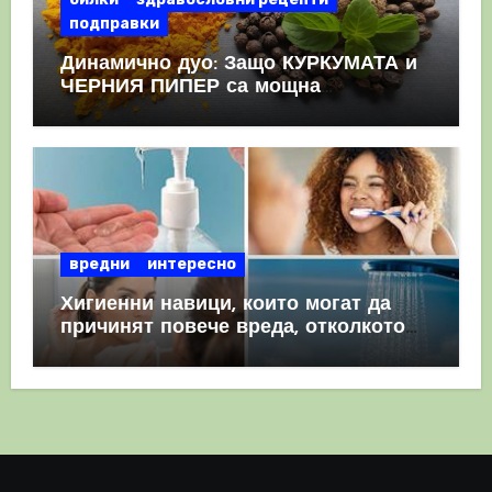
подправки
Динамично дуо: Защо КУРКУМАТА и
ЧЕРНИЯ ПИПЕР са мощна
комбинация
вредни
интересно
Хигиенни навици, които могат да
причинят повече вреда, отколкото
полза