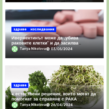
здраве
изследвания
Ивермектинът може да „убива
раковите клетки“ и да засилва
имунния отговор
Tanya Nikolova
03/05/2024
здраве
4 естествени решения, които могат да
помогнат за справяне с РАКА
Tanya Nikolova
26/04/2024