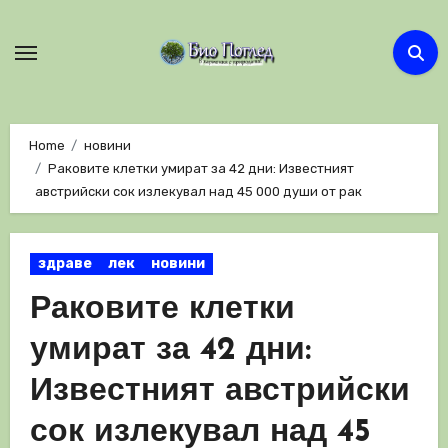
Skip
to
content
Home
новини
Раковите клетки умират за 42 дни: Известният
австрийски сок излекувал над 45 000 души от рак
здраве
лек
новини
Раковите клетки
умират за 42 дни:
Известният австрийски
сок излекувал над 45