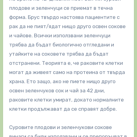
плодове и зеленчуци се приемат в течна
форма. Брус твърдо настоява пациентите с
рак да не пият/ядат нищо друго освен сокове
и чайове. Всички използвани зеленчуци
трябва да бъдат биологично отгледани и
утайките на соковете трябва да бъдат
отстранени. Теорията е, че раковите клетки
могат да живеят само на протеина от твърда
храна. Ето защо, ако не пиете нищо друго
освен зеленчуков сок и чай за 42 дни,
раковите клетки умират, докато нормалните
клетки продължават да се справят добре.
Суровите плодови и зеленчукови сокове
винаги са били използвани и се препоръчват в