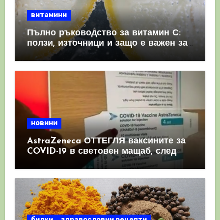
витамини
Пълно ръководство за витамин С:
ползи, източници и защо е важен за
имунната система
новини
AstraZeneca ОТТЕГЛЯ ваксините за
COVID-19 в световен мащаб, след
като призна, че те причиняват
КРЪВНИ съсиреци
билки
здравословни рецепти