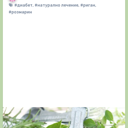
#диабет
,
#натурално лечение
,
#риган
,
#розмарин