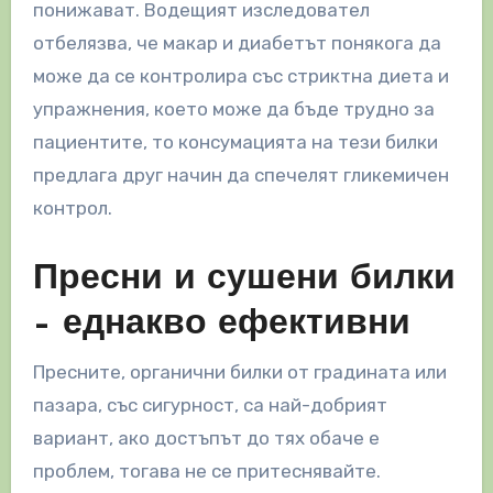
понижават. Водещият изследовател
отбелязва, че макар и диабетът понякога да
може да се контролира със стриктна диета и
упражнения, което може да бъде трудно за
пациентите, то консумацията на тези билки
предлага друг начин да спечелят гликемичен
контрол.
Пресни и сушени билки
– еднакво ефективни
Пресните, органични билки от градината или
пазара, със сигурност, са най-добрият
вариант, ако достъпът до тях обаче е
проблем, тогава не се притеснявайте.