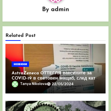
By
admin
Related Post
новини
AstraZeneca ОТТЕГЛЯ ваксините за
COVID-19 в световен мащаб, след като
призна, че те причиняват КРЪВНИ
Tanya Nikolova
22/05/2024
съсиреци