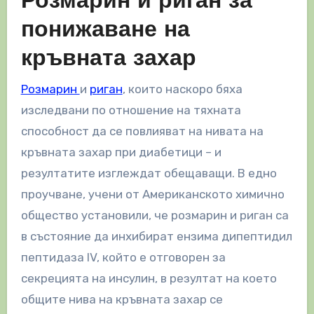
Розмарин и риган за
понижаване на
кръвната захар
Розмарин
и
риган
, които наскоро бяха
изследвани по отношение на тяхната
способност да се повлияват на нивата на
кръвната захар при диабетици – и
резултатите изглеждат обещаващи. В едно
проучване, учени от Американското химично
общество установили, че розмарин и риган са
в състояние да инхибират ензима дипептидил
пептидаза IV, който е отговорен за
секрецията на инсулин, в резултат на което
общите нива на кръвната захар се