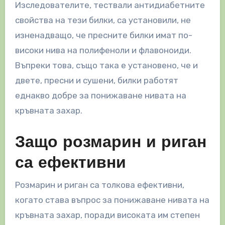
Изследователите, тествали антидиабетните
свойства на тези билки, са установили, не
изненадващо, че пресните билки имат по-
високи нива на полифеноли и флавоноиди.
Въпреки това, също така е установено, че и
двете, пресни и сушени, билки работят
еднакво добре за понижаване нивата на
кръвната захар.
Защо розмарин и риган
са ефективни
Розмарин и риган са толкова ефективни,
когато става въпрос за понижаване нивата на
кръвната захар, поради високата им степен