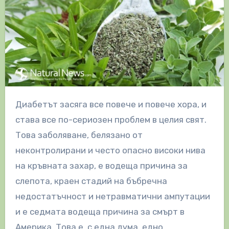
Диабетът засяга все повече и повече хора, и
става все по-сериозен проблем в целия свят.
Това заболяване, белязано от
неконтролирани и често опасно високи нива
на кръвната захар, е водеща причина за
слепота, краен стадий на бъбречна
недостатъчност и нетравматични ампутации
и е седмата водеща причина за смърт в
Америка. Това е, с една дума, едно