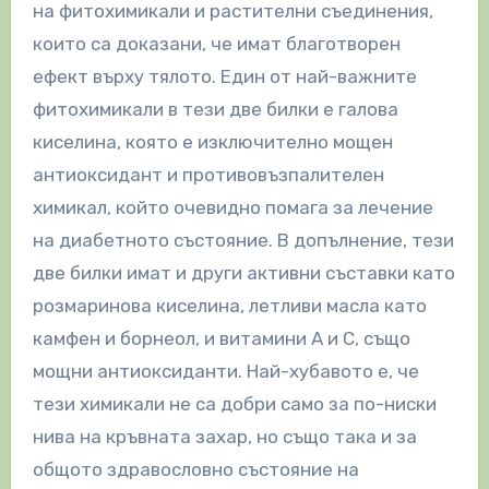
на фитохимикали и растителни съединения,
които са доказани, че имат благотворен
ефект върху тялото. Един от най-важните
фитохимикали в тези две билки е галова
киселина, която е изключително мощен
антиоксидант и противовъзпалителен
химикал, който очевидно помага за лечение
на диабетното състояние. В допълнение, тези
две билки имат и други активни съставки като
розмаринова киселина, летливи масла като
камфен и борнеол, и витамини A и C, също
мощни антиоксиданти. Най-хубавото е, че
тези химикали не са добри само за по-ниски
нива на кръвната захар, но също така и за
общото здравословно състояние на