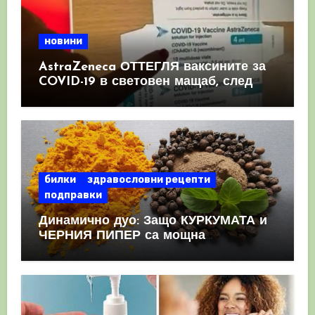
новини
AstraZeneca ОТТЕГЛЯ ваксините за
COVID-19 в световен мащаб, след
като призна, че те причиняват
КРЪВНИ съсиреци
билки
здравословни рецепти
подправки
Динамично дуо: Защо КУРКУМАТА и
ЧЕРНИЯ ПИПЕР са мощна
комбинация