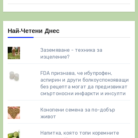
Най-Четени Днес
Заземяване - техника за
изцеление?
FDA признава, че ибупрофен,
аспирин и други болкоуспокояващи
без рецепта могат да предизвикат
смъртоносни инфаркти и инсулти
Конопени семена за по-добър
живот
Напитка, която топи коремните