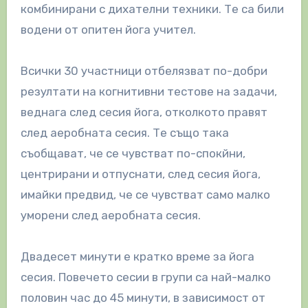
комбинирани с дихателни техники. Те са били
водени от опитен йога учител.
Всички 30 участници отбелязват по-добри
резултати на когнитивни тестове на задачи,
веднага след сесия йога, отколкото правят
след аеробната сесия. Те също така
съобщават, че се чувстват по-спокйни,
центрирани и отпуснати, след сесия йога,
имайки предвид, че се чувстват само малко
уморени след аеробната сесия.
Двадесет минути е кратко време за йога
сесия. Повечето сесии в групи са най-малко
половин час до 45 минути, в зависимост от