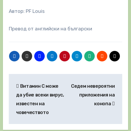
Автор: PF Louis
Превод от английски на български
Навигация
Витамин C може
Седем невероятни
да убие всеки вирус,
приложения на
известен на
конопа
човечеството