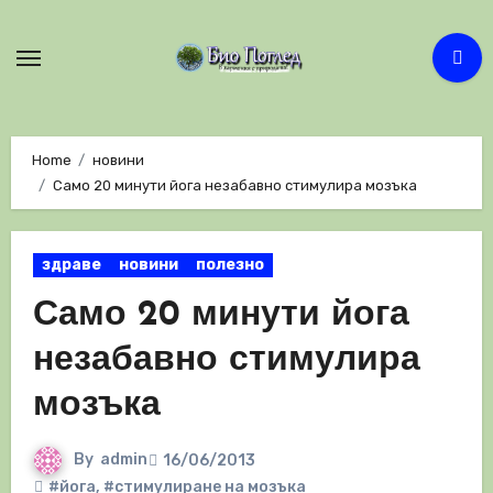
Skip
to
content
Home
новини
Само 20 минути йога незабавно стимулира мозъка
здраве
новини
полезно
Само 20 минути йога
незабавно стимулира
мозъка
By
admin
16/06/2013
#йога
,
#стимулиране на мозъка