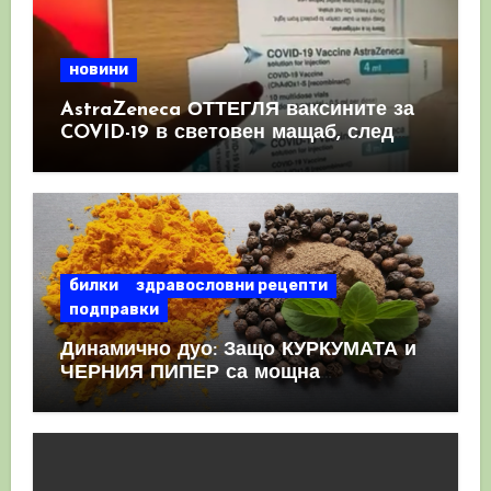
новини
AstraZeneca ОТТЕГЛЯ ваксините за
COVID-19 в световен мащаб, след
като призна, че те причиняват
КРЪВНИ съсиреци
билки
здравословни рецепти
подправки
Динамично дуо: Защо КУРКУМАТА и
ЧЕРНИЯ ПИПЕР са мощна
комбинация