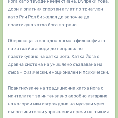
йога като твърде неефективна. Въпреки това,
дори и опитния спортен атлет по триатлон
като Рич Рол би желал да започне да
практикува хатха йога по-рано.
Объркващата западна догма с философията
на хатха йога води до неправилно
практикуване на хатха йога. Хатха Йога е
древна система на умишлено създаване на
съюз – физически, емоционален и психически.
Практикуване на традиционна хатха йога с
манталитет за интензивно аеробно изгаряне
на калории или изграждане на мускули чрез
съпротивителни упражнения пречи на пълния