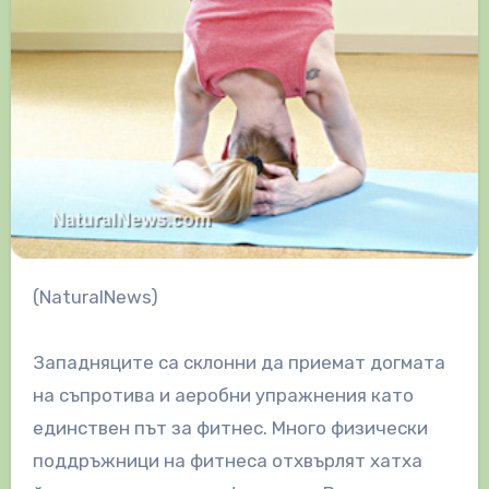
(NaturalNews)
Западняците са склонни да приемат догмата
на съпротива и аеробни упражнения като
единствен път за фитнес. Много физически
поддръжници на фитнеса отхвърлят хатха