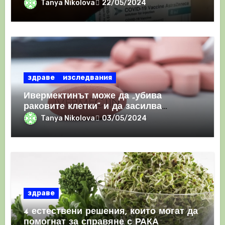
призна, че те причиняват КРЪВНИ
Tanya Nikolova
22/05/2024
съсиреци
здраве
изследвания
Ивермектинът може да „убива
раковите клетки“ и да засилва
имунния отговор
Tanya Nikolova
03/05/2024
здраве
4 естествени решения, които могат да
помогнат за справяне с РАКА