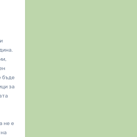
 и
дина.
ии,
ен
е бъде
ици за
ата
а не е
 на