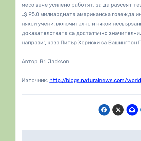
месо вече усилено работят, за да разсеят те
„$ 95,0 милиардната американска говежда ин
някои учени, включително и някои несвързан
доказателствата са достатъчно значителни, 
направи“, каза Питър Хориски за Вашингтон П
Автор: Bri Jackson
Източник:
http://blogs.naturalnews.com/worl
Навигация