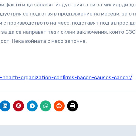
зи факти и да запазят индустрията си за милиарди до
дустрия се подготвя в продължение на месеци, за от
и с производството на месо, подставят под въпрос д
за да се направят тези силни заключения, които СЗО
ост. Нека войната с месо започне.
d-health-organization-confirms-bacon-causes-cancer/