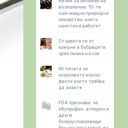
Билки за лечение на
възпаление: 10-те
най-мощни природни
лекарства, които
наистина работят
Отървете се от
камъни в бъбреците
чрез пиене на сок
Истината за
кокосовото масло:
факти които трябва
да знаете
FDA признава, че
ибупрофен, аспирин и
други
болкоуспокояващи
без рецепта могат да