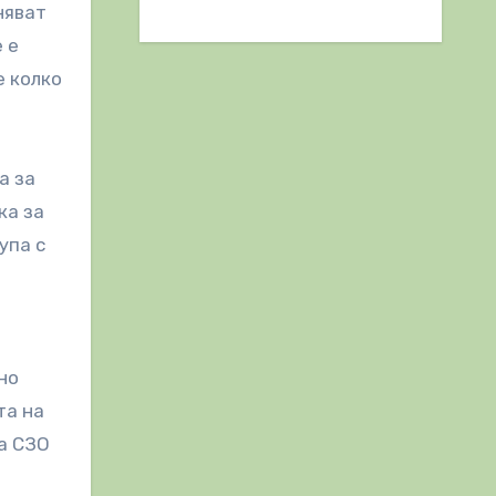
няват
 е
е колко
а за
ка за
упа с
но
та на
на СЗО