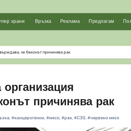
упер храни
Връзка
Реклама
Предлагам
Пол
върждава, че беконът причинява рак
 организация
конът причинява рак
ъзка
,
#канцерогенни
,
#месо
,
#рак
,
#СЗО
,
#червено месо