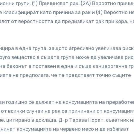
онни групи: (1) Причиняват рак, (2A) Вероятно причи
се класифицират като причина за рак и (4) Вероятно не
елят от вероятността да предизвикат рак при хора, н
цира в една група, защото агресивно увеличава риск
 друго вещество в същата група може да увеличава рис
 че беконът е поставен в една и съща канцерогенна гр
цията не предполага, че те представят точно същите
аи годишно се дължат на консумацията на преработе
% от всички случаи на рак са причинени от консумация
, цитирано в доклада. Д-р Тереза Норат, съветник 
аничат консумацията на червено месо и да избягват