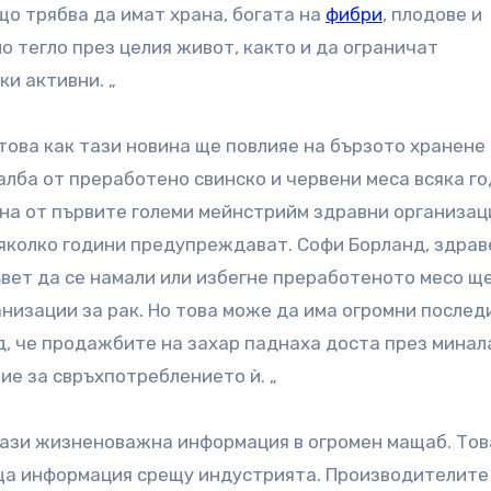
що трябва да имат храна, богата на
фибри
, плодове и
 тегло през целия живот, както и да ограничат
ки активни. „
това как тази новина ще повлияе на бързото хранене
лба от преработено свинско и червени меса всяка го
дна от първите големи мейнстрийм здравни организац
няколко години предупреждават. Софи Борланд, здрав
ъвет да се намали или избегне преработеното месо щ
изации за рак. Но това може да има огромни послед
д, че продажбите на захар паднаха доста през минал
ие за свръхпотреблението ѝ. „
тази жизненоважна информация в огромен мащаб. Тов
ща информация срещу индустрията. Производителите