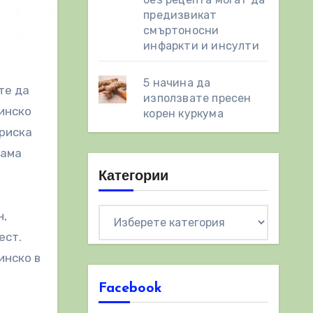
предизвикат
смъртоносни
инфаркти и инсулти
5 начина да
те да
използвате пресен
винско
корен куркума
 риска
рама
Категории
Категории
н,
ест.
инско в
Facebook