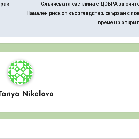
 рак
Слънчевата светлина е ДОБРА за очите
Намален риск от късогледство, свързан с по
време на откри
Tanya Nikolova