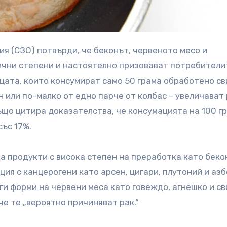
ични степени и настоятелно призовават потребители
ицата, които консумират само 50 грама обработено с
н или по-малко от едно парче от колбас – увеличават
ъщо цитира доказателства, че консумацията на 100 г
със 17%.
 продукти с висока степен на преработка като беко
ия с канцерогени като арсен, цигари, плутоний и азб
и форми на червени меса като говеждо, агнешко и св
че те „вероятно причиняват рак.“