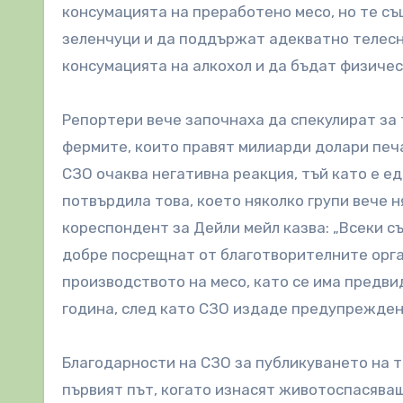
консумацията на преработено месо, но те съ
зеленчуци и да поддържат адекватно телесно
консумацията на алкохол и да бъдат физичес
Репортери вече започнаха да спекулират за 
фермите, които правят милиарди долари печа
СЗО очаква негативна реакция, тъй като е е
потвърдила това, което няколко групи вече 
кореспондент за Дейли мейл казва: „Всеки с
добре посрещнат от благотворителните орган
производството на месо, като се има предви
година, след като СЗО издаде предупрежден
Благодарности на СЗО за публикуването на 
първият път, когато изнасят животоспасява