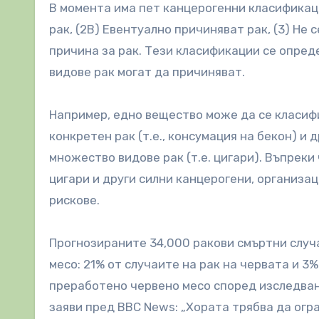
В момента има пет канцерогенни класификаци
рак, (2B) Евентуално причиняват рак, (3) Не 
причина за рак. Тези класификации се опред
видове рак могат да причиняват.
Например, едно вещество може да се класифи
конкретен рак (т.е., консумация на бекон) и
множество видове рак (т.е. цигари). Въпреки
цигари и други силни канцерогени, организа
рискове.
Прогнозираните 34,000 ракови смъртни случ
месо: 21% от случаите на рак на червата и 3
преработено червено месо според изследване
заяви пред BBC News: „Хората трябва да огр