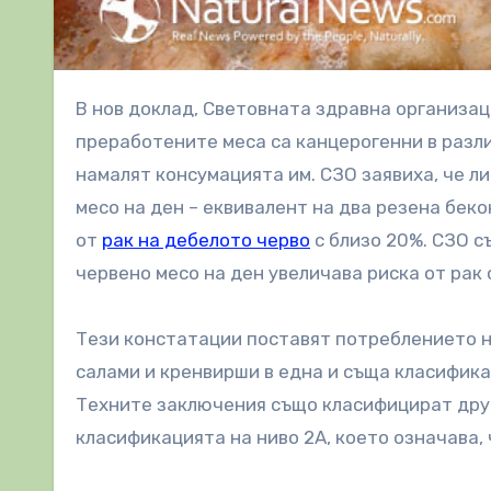
В нов доклад, Световната здравна организация (СЗО) потвърди, че беконът, червеното месо и
преработените меса са канцерогенни в разл
намалят консумацията им. СЗО заявиха, че л
месо на ден – еквивалент на два резена беко
от
рак на дебелото черво
с близо 20%. СЗО с
червено месо на ден увеличава риска от рак 
Тези констатации поставят потреблението на
салами и кренвирши в една и съща класификац
Техните заключения също класифицират друг
класификацията на ниво 2А, което означава, 