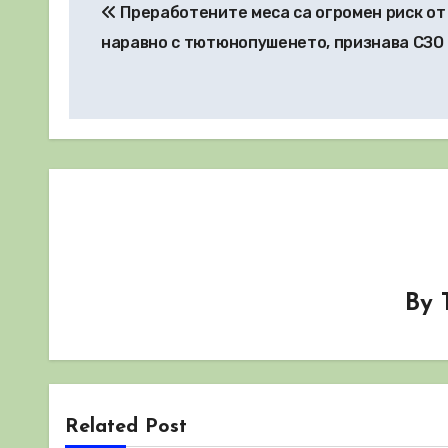
Преработените меса са огромен риск от
наравно с тютюнопушенето, признава СЗО
By
Related Post