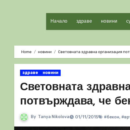
Начало
здраве
новини
с
Home
новини
Световната здравна организация пот
здраве
новини
Световната здравна
потвърждава, че бе
By
Tanya Nikolova
01/11/2015
#бекон
,
#вр