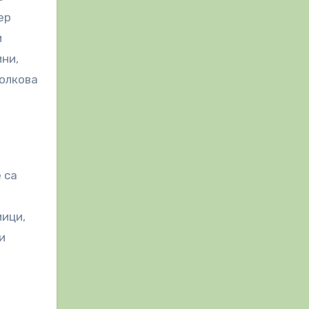
ер
и
ни,
толкова
 са
мици,
и