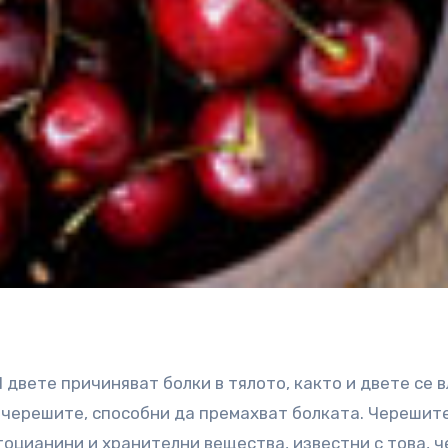
двете причиняват болки в тялото, както и двете се 
 черешите, способни да премахват болката.
Черешит
оцианини и хранителни вещества, известни с това, ч