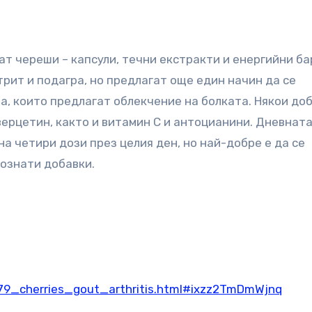
т череши – капсули, течни екстракти и енергийни ба
рит и подагра, но предлагат още един начин да се
, които предлагат облекчение на болката. Някои до
ерцетин, както и витамин С и антоцианини. Дневнат
на четири дози през целия ден, но най-добре е да се
познати добавки.
79_cherries_gout_arthritis.html#ixzz2TmDmWjnq