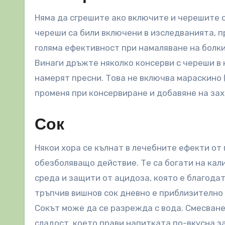
Няма да сгрешите ако включите и черешите о
череши са били включени в изследванията, п
голяма ефективност при намаляване на болки
Винаги дръжте няколко консерви с череши в к
намерят пресни. Това не включва мараскино 
променя при консервиране и добавяне на зах
Сок
Някои хора се кълнат в лечебните ефекти от 
обезболяващо действие. Те са богати на кал
среда и защити от ацидоза, която е благода
тръпчив вишнов сок дневно е приблизително 
Сокът може да се разрежда с вода. Смесване
сладост, което прави напитката по-вкусна за