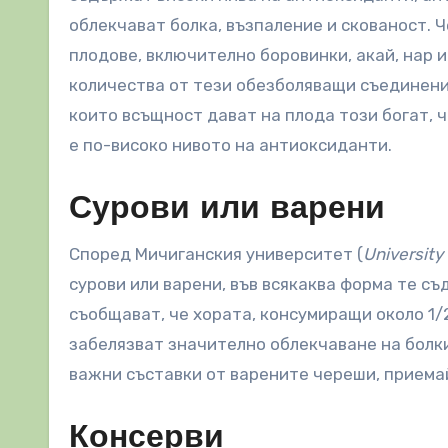
облекчават болка, възпаление и скованост.
плодове, включително боровинки, акай, нар 
количества от тези обезболяващи съединени
които всъщност дават на плода този богат, 
е по-високо нивото на антиоксиданти.
Сурови или варени
Според Мичиганския университет (
University
сурови или варени, във всякаква форма те 
съобщават, че хората, консумиращи около 1/
забелязват значително облекчаване на болкит
важни съставки от варените череши, приемайт
Консерви