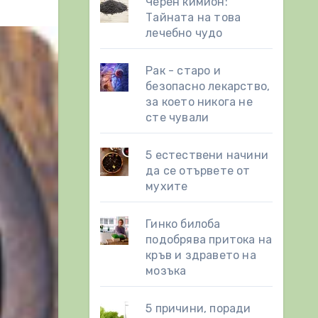
Черен кимион:
Тайната на това
лечебно чудо
Рак - старо и
безопасно лекарство,
за което никога не
сте чували
5 естествени начини
да се отървете от
мухите
Гинко билоба
подобрява притока на
кръв и здравето на
мозъка
5 причини, поради