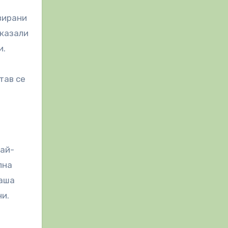
вирани
оказали
и.
тав се
най-
лна
чаша
ни.