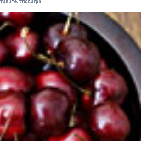
ставите
,
#подагра