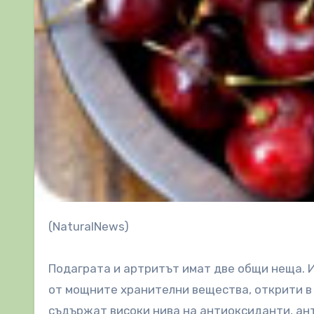
(NaturalNews)
Подаграта и артритът имат две общи неща. И 
от мощните хранителни вещества, открити в
съдържат високи нива на антиоксиданти, ант