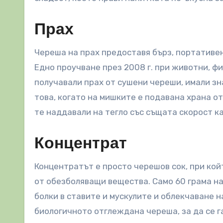
Прах
Череша на прах предоставя бърз, портативен
Едно проучване през 2008 г. при животни, ф
получавали прах от сушени череши, имали зн
това, когато на мишките е подавана храна о
те наддавали на тегло със същата скорост к
Концентрат
Концентратът е просто черешов сок, при кой
от обезболяващи вещества. Само 60 грама на
болки в ставите и мускулите и облекчаване 
биологичното отглеждана череша, за да се г