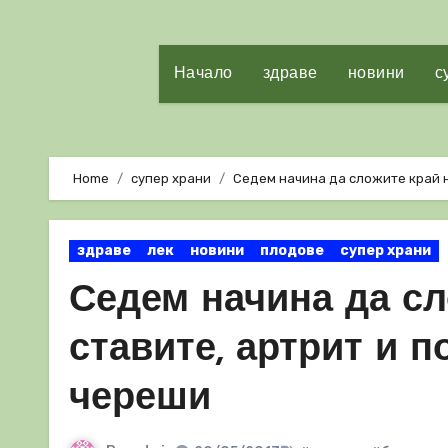
Начало
здраве
новини
с
Home
супер храни
Седем начина да сложите край н
здраве
лек
новини
плодове
супер храни
Седем начина да сл
ставите, артрит и 
череши