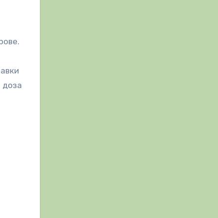
рове.
бавки
а доза