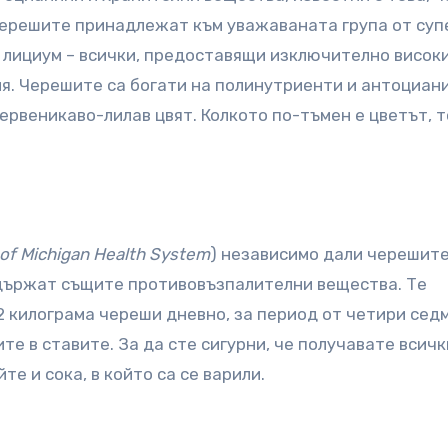
 Черешите принадлежат към уважаваната група от суп
и лициум – всички, предоставящи изключително висок
я. Черешите са богати на полинутриенти и антоциани
червеникаво-лилав цвят. Колкото по-тъмен е цветът, 
 of Michigan Health System
) независимо дали черешите
съдържат същите противовъзпалителни вещества. Те
2 килограмa череши дневно, за период от четири сед
е в ставите. За да сте сигурни, че получавате всичк
е и сока, в който са се варили.