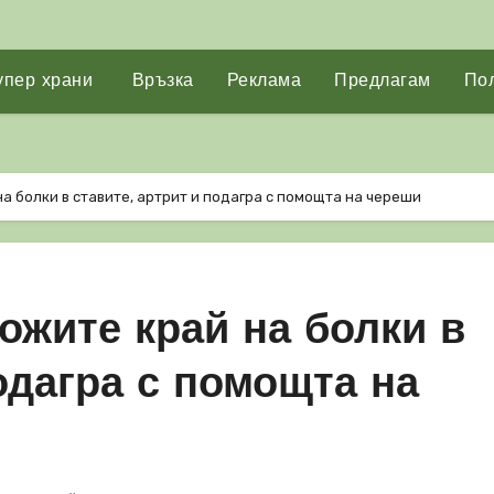
упер храни
Връзка
Реклама
Предлагам
Пол
а болки в ставите, артрит и подагра с помощта на череши
ожите край на болки в
подагра с помощта на