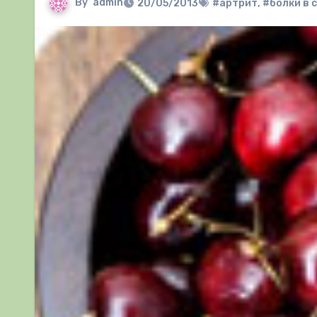
By
admin
20/05/2013
#артрит
,
#болки в 