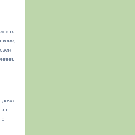
ешите.
ъхове,
Освен
знини,
р доза
 за
 от