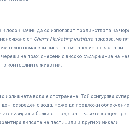
 и лесен начин да се използват предимствата на чер
инансирано от
Cherry Marketing Institute
показва, че пл
ачително намалени нива на възпаление в телата си. 
т череши на прах, смесени с високо съдържание на ма
ато контролните животни.
то излишната вода е отстранена. Той осигурява супе
 ден, разреден с вода, може да предложи облекчение
на агонизираща болка от подагра. Търсете концентрат
арантира липсата на пестициди и други химикали.