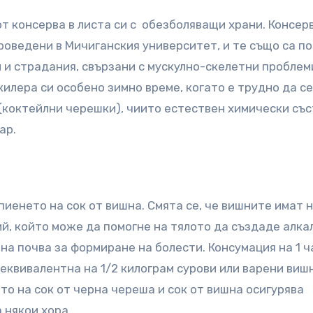
т консерва в листа си с обезболяващи храни. Консер
роведени в Мичиганския университет, и те също са п
 и страдания, свързани с мускулно-скелетни проблем
илера си особено зимно време, когато е трудно да се
(коктейлни черешки), чиито естествен химически със
ар.
пиенето на сок от вишна. Смята се, че вишните имат 
ий, който може да помогне на тялото да създаде алка
тна почва за формиране на болести. Консумация на 1 
еквивалентна на 1/2 килограм сурови или варени виш
то на сок от черна череша и сок от вишна осигурява
 някои хора.