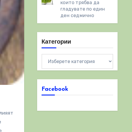
които трябва да
гладувате по един
ден седмично
Категории
Категории
Facebook
влияят
е
е