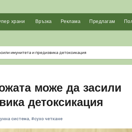
упер храни
Връзка
Реклама
Предлагам
Пол
асили имунитета и предизвика детоксикация
кожата може да засили
вика детоксикация
унна система
,
#сухо четкане