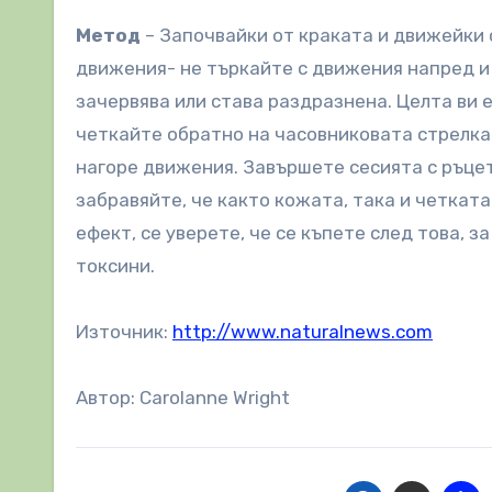
Метод
– Започвайки от краката и движейки 
движения- не търкайте с движения напред и 
зачервява или става раздразнена. Целта ви е
четкайте обратно на часовниковата стрелка.
нагоре движения. Завършете сесията с ръцет
забравяйте, че както кожата, така и четката
ефект, се уверете, че се къпете след това, 
токсини.
Източник:
http://www.naturalnews.com
Автор: Carolanne Wright