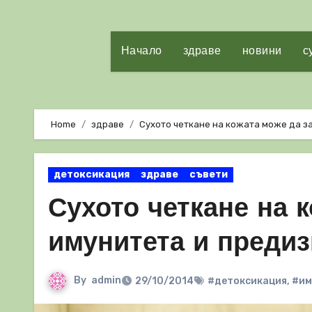
Начало
здраве
новини
с
Home
здраве
Сухото четкане на кожата може да з
детоксикация
здраве
съвети
Сухото четкане на 
имунитета и предиз
By
admin
29/10/2014
#детоксикация
,
#им