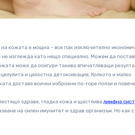
 на кожата е мощна – все пак изключително икономич
а не изглежда като нещо специално. Можем да поста
кожата може да осигури такива впечатляващи резулта
 целулита и цялостна детоксикация. Колкото и малко
жата доставя всички изброени по-горе ползи и повече
блестящо здраве, гладка кожа и щастлива
лимфна сис
зване на силен имунитет и здрав организъм. Но как 