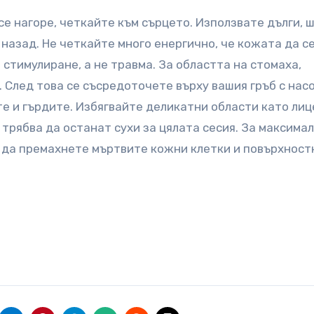
се нагоре, четкайте към сърцето. Използвате дълги, 
назад. Не четкайте много енергично, че кожата да с
 стимулиране, а не травма. За областта на стомаха,
 След това се съсредоточете върху вашия гръб с нас
е и гърдите. Избягвайте деликатни области като лиц
 трябва да останат сухи за цялата сесия. За максима
за да премахнете мъртвите кожни клетки и повърхност