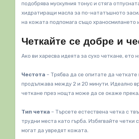
подобрява мускулния тонус и стяга отпуснат
хидратиращи масла за по-нататъшното засил
на кожата подпомага също храносмилането 
Четкайте се добре и че
Ако ви харесва идеята за сухо четкане, ето н
Честота
– Трябва да се опитате да четкате 
продължава между 2 и 20 минути. Идеално вр
четкане през нощта може да се окаже прека
Тип четка
– Търсете естествена четка с твъ
трудни места като гърба. Избягвайте четки с
могат да увредят кожата.