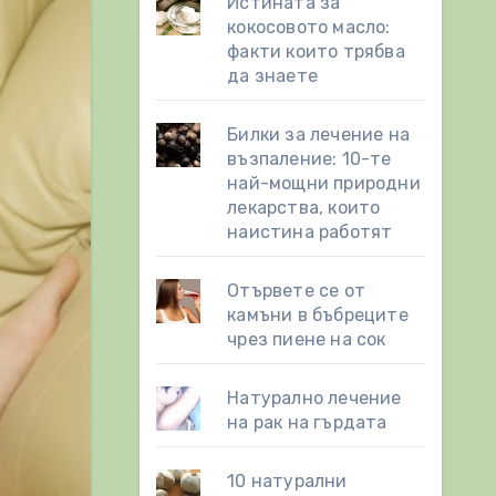
Истината за
кокосовото масло:
факти които трябва
да знаете
Билки за лечение на
възпаление: 10-те
най-мощни природни
лекарства, които
наистина работят
Отървете се от
камъни в бъбреците
чрез пиене на сок
Натурално лечение
на рак на гърдата
10 натурални