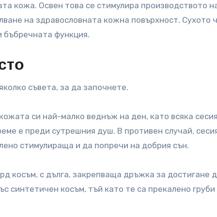
ата кожа. Освен това се стимулира производството н
ване на здравословната кожна повърхност. Сухото 
и бъбречната функция.
сто
яколко съвета, за да започнете.
кожата си най-малко веднъж на ден, като всяка сеси
еме е преди сутрешния душ. В противен случай, сеси
лено стимулираща и да попречи на добрия сън.
рд косъм, с дълга, закрепваща дръжка за достигане 
ъс синтетичен косъм, тъй като те са прекалено груби