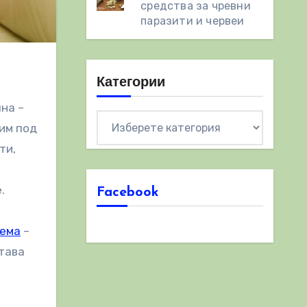
средства за чревни
паразити и червеи
Категории
на –
Категории
вим под
ти,
.
Facebook
тема
–
става