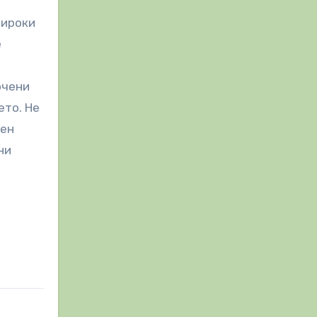
широки
е
очени
ето. Не
лен
ни