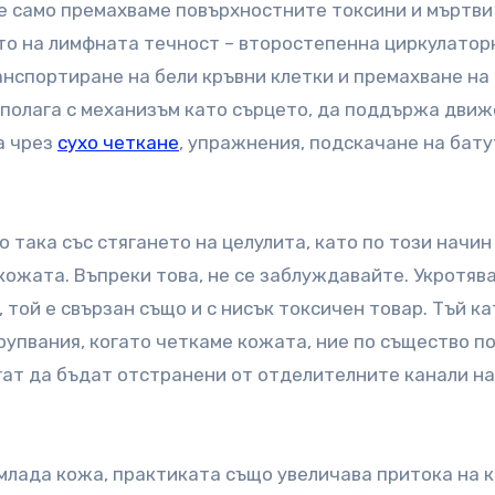
не само премахваме повърхностните токсини и мъртв
то на лимфната течност – второстепенна циркулатор
анспортиране на бели кръвни клетки и премахване на
зполага с механизъм като сърцето, да поддържа дви
а чрез
сухо четкане
, упражнения, подскачане на бату
 така със стягането на целулита, като по този начин
кожата. Въпреки това, не се заблуждавайте. Укротяв
 той е свързан също и с нисък токсичен товар. Тъй ка
рупвания, когато четкаме кожата, ние по същество п
огат да бъдат отстранени от отделителните канали на
млада кожа, практиката също увеличава притока на к