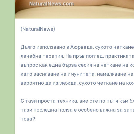
(NaturalNews)
Дълго използвано в Аюрведа, сухото четкане
лечебна терапия. На пръв поглед, практикат
въпрос как една бърза сесия на четкане на 
като засилване на имунитета, намаляване на
вероятно да изглежда, сухото четкане на ко
С тази проста техника, вие сте по пътя към 
тази последна полза е особено важна за запа
това?