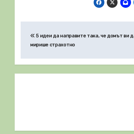
Навигация
5 идеи да направите така, че домът ви д
мирише страхотно