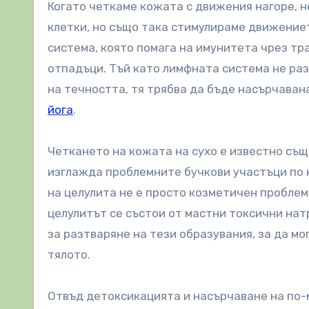
Когато четкаме кожата с движения нагоре, 
клетки, но също така стимулираме движение
система, която помага на имунитета чрез тр
отпадъци. Тъй като лимфната система не ра
на течността, тя трябва да бъде насърчаван
йога
.
Четкането на кожата на сухо е известно също
изглажда проблемните бучкови участъци по 
на целулита не е просто козметичен проблем,
целулитът се състои от мастни токсични нат
за разтваряне на тези образувания, за да м
тялото.
Отвъд детоксикацията и насърчаване на по-