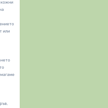
и кожни
на
жението
т или
ането
то
омагаме
ръв,