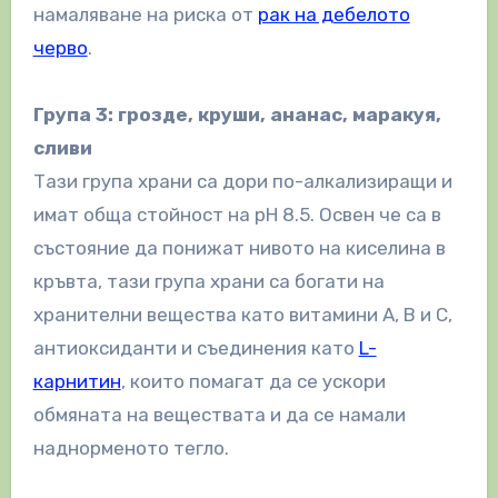
намаляване на риска от
рак на дебелото
черво
.
Група 3: грозде, круши, ананас, маракуя,
сливи
Тази група храни са дори по-алкализиращи и
имат обща стойност на рН 8.5. Освен че са в
състояние да понижат нивото на киселина в
кръвта, тази група храни са богати на
хранителни вещества като витамини A, B и C,
антиоксиданти и съединения като
L-
карнитин
, които помагат да се ускори
обмяната на веществата и да се намали
наднорменото тегло.