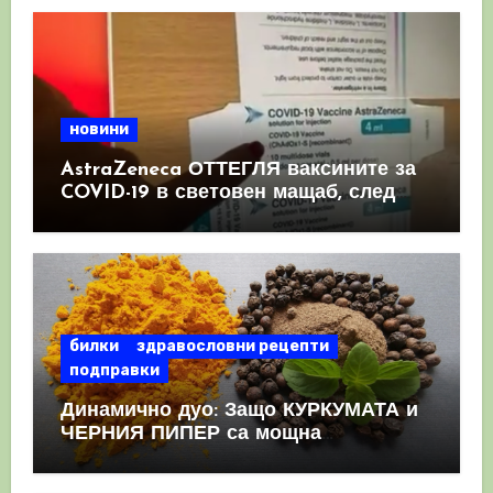
новини
AstraZeneca ОТТЕГЛЯ ваксините за
COVID-19 в световен мащаб, след
като призна, че те причиняват
КРЪВНИ съсиреци
билки
здравословни рецепти
подправки
Динамично дуо: Защо КУРКУМАТА и
ЧЕРНИЯ ПИПЕР са мощна
комбинация