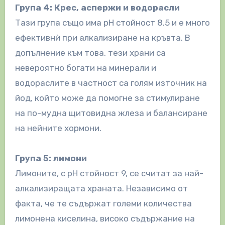
Група 4: Крес, аспержи и водорасли
Тази група също има рН стойност 8.5 и е много
ефективнѝ при алкализиране на кръвта. В
допълнение към това, тези храни са
невероятно богати на минерали и
водораслите в частност са голям източник на
йод, който може да помогне за стимулиране
на по-мудна щитовидна жлеза и балансиране
на нейните хормони.
Група 5: лимони
Лимоните, с рН стойност 9, се считат за най-
алкализиращата храната. Независимо от
факта, че те съдържат големи количества
лимонена киселина, високо съдържание на