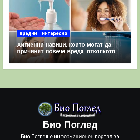
вредни
интересно
Хигиенни навици, които могат да
причинят повече вреда, отколкото
полза
Био Поглед
Био Поглед е информационен портал за