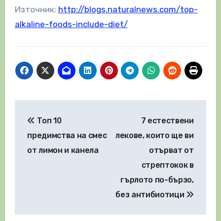
Източник:
http://blogs.naturalnews.com/top-
alkaline-foods-include-diet/
Навигация
Топ 10
7 естествени
предимства на смес
лекове, които ще ви
от лимон и канела
отърват от
стрептокок в
гърлото по-бързо,
без антибиотици