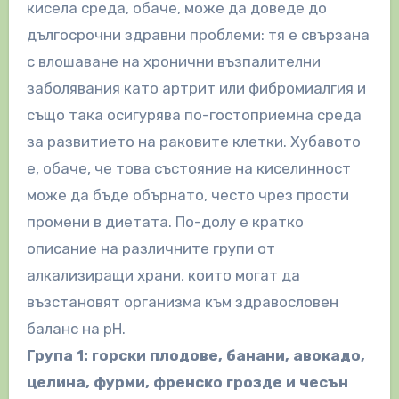
кисела среда, обаче, може да доведе до
дългосрочни здравни проблеми: тя е свързана
с влошаване на хронични възпалителни
заболявания като артрит или фибромиалгия и
също така осигурява по-гостоприемна среда
за развитието на раковите клетки. Хубавото
е, обаче, че това състояние на киселинност
може да бъде обърнато, често чрез прости
промени в диетата. По-долу е кратко
описание на различните групи от
алкализиращи храни, които могат да
възстановят организма към здравословен
баланс на рН.
Група 1: горски плодове, банани, авокадо,
целина, фурми, френско грозде и чесън