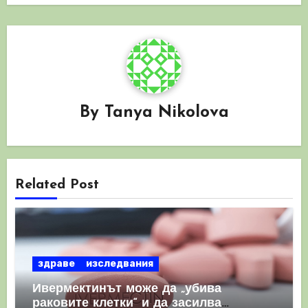
By
Tanya Nikolova
Related Post
здраве
изследвания
Ивермектинът може да „убива
раковите клетки“ и да засилва