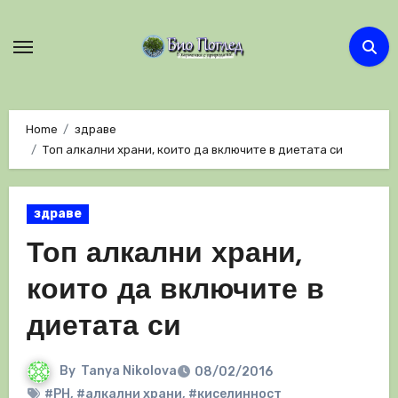
Skip
to
content
Home
здраве
Топ алкални храни, които да включите в диетата си
здраве
Топ алкални храни,
които да включите в
диетата си
By
Tanya Nikolova
08/02/2016
#PH
,
#алкални храни
,
#киселинност