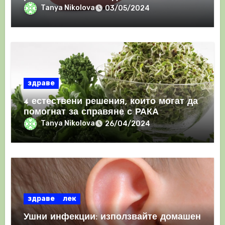
имунния отговор
Tanya Nikolova
03/05/2024
здраве
4 естествени решения, които могат да
помогнат за справяне с РАКА
Tanya Nikolova
26/04/2024
здраве
лек
Ушни инфекции: използвайте домашен