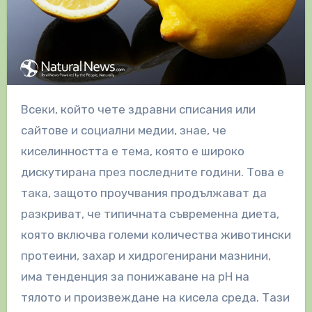
Всеки, който чете здравни списания или
сайтове и социални медии, знае, че
киселинността е тема, която е широко
дискутирана през последните години. Това е
така, защото проучвания продължават да
разкриват, че типичната съвременна диета,
която включва големи количества животински
протеини, захар и хидрогенирани мазнини,
има тенденция за понижаване на рН на
тялото и произвеждане на кисела среда. Тази