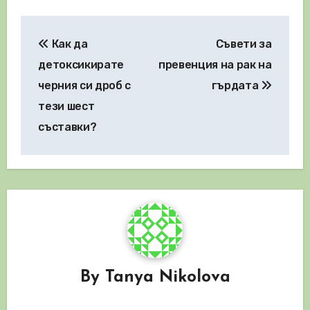
Навигация
Как да
Съвети за
детоксикирате
превенция на рак на
черния си дроб с
гърдата
тези шест
съставки?
By
Tanya Nikolova