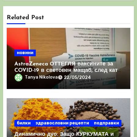
Related Post
новини
AstraZeneca ОТТЕГЛЯ ваксините за
COVID-19 в световен мащаб, след като
призна, че те причиняват КРЪВНИ
Tanya Nikolova
22/05/2024
съсиреци
билки
здравословни рецепти
подправки
Динамично дуо: Защо КУРКУМАТА и