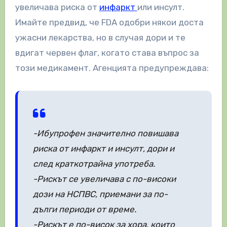
увеличава риска от
инфаркт
или инсулт.
Имайте предвид, че FDA одобри някои доста
ужасни лекарства, но в случая дори и те
вдигат червен флаг, когато става въпрос за
този медикамент. Агенцията предупреждава:
-Ибупрофен значително повишава
риска от инфаркт и инсулт, дори и
след краткотрайна употреба.
-Рискът се увеличава с по-високи
дози на НСПВС, приемани за по-
дълги периоди от време.
-Рискът е по-висок за хора, които