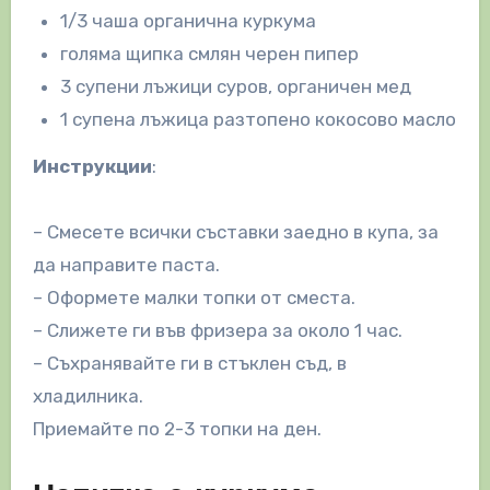
1/3 чаша органична куркума
голяма щипка смлян черен пипер
3 супени лъжици суров, органичен мед
1 супена лъжица разтопено кокосово масло
Инструкции
:
– Смесете всички съставки заедно в купа, за
да направите паста.
– Оформете малки топки от сместа.
– Слижете ги във фризера за около 1 час.
– Съхранявайте ги в стъклен съд, в
хладилника.
Приемайте по 2-3 топки на ден.