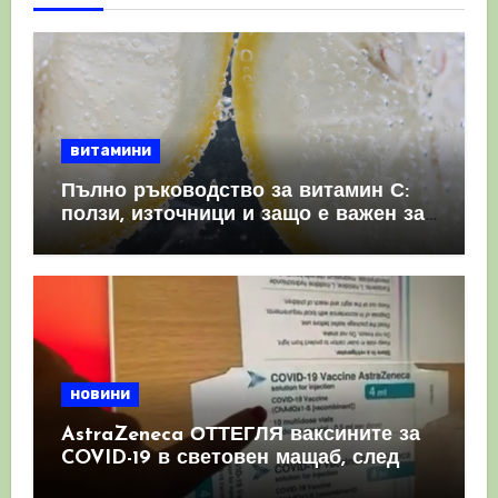
витамини
Пълно ръководство за витамин С:
ползи, източници и защо е важен за
имунната система
новини
AstraZeneca ОТТЕГЛЯ ваксините за
COVID-19 в световен мащаб, след
като призна, че те причиняват