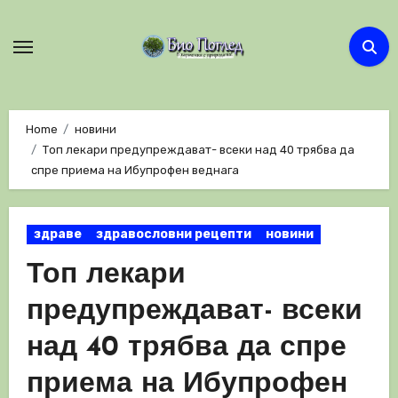
Skip
to
content
Home
новини
Топ лекари предупреждават- всеки над 40 трябва да
спре приема на Ибупрофен веднага
здраве
здравословни рецепти
новини
Топ лекари
предупреждават- всеки
над 40 трябва да спре
приема на Ибупрофен