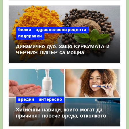
КРЪВНИ съсиреци
билки
здравословни рецепти
подправки
Динамично дуо: Защо КУРКУМАТА и
ЧЕРНИЯ ПИПЕР са мощна
комбинация
вредни
интересно
Хигиенни навици, които могат да
причинят повече вреда, отколкото
полза