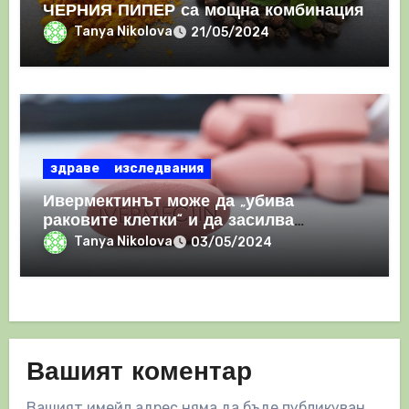
ЧЕРНИЯ ПИПЕР са мощна комбинация
Tanya Nikolova
21/05/2024
здраве
изследвания
Ивермектинът може да „убива
раковите клетки“ и да засилва
имунния отговор
Tanya Nikolova
03/05/2024
Вашият коментар
Вашият имейл адрес няма да бъде публикуван.