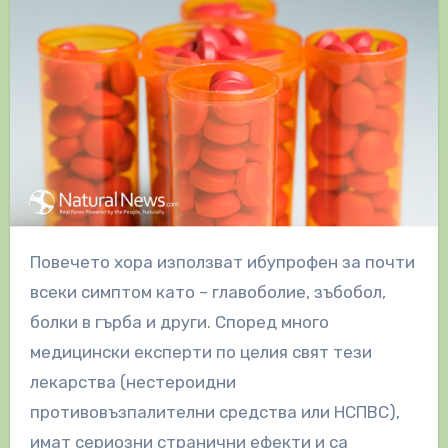
Повечето хора използват ибупрофен за почти
всеки симптом като – главоболие, зъбобол,
болки в гърба и други. Според много
медицински експерти по целия свят тези
лекарства (нестероидни
противовъзпалителни средства или НСПВС),
имат сериозни странични ефекти и са