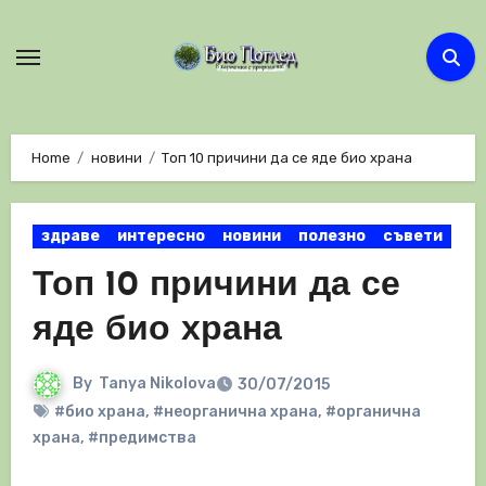
Skip
to
content
Home
новини
Топ 10 причини да се яде био храна
здраве
интересно
новини
полезно
съвети
Топ 10 причини да се
яде био храна
By
Tanya Nikolova
30/07/2015
#био храна
,
#неорганична храна
,
#органична
храна
,
#предимства