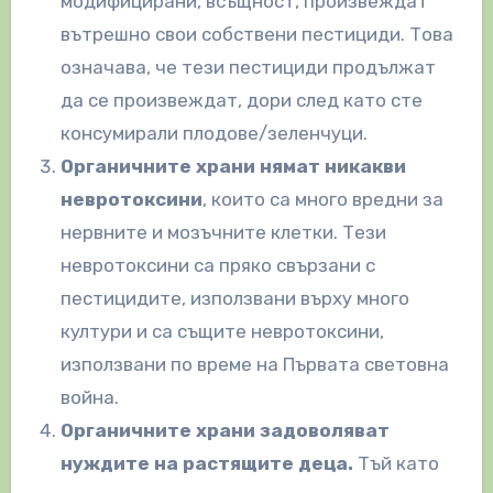
модифицирани, всъщност, произвеждат
вътрешно свои собствени пестициди. Това
означава, че тези пестициди продължат
да се произвеждат, дори след като сте
консумирали плодове/зеленчуци.
Органичните храни нямат никакви
невротоксини
, които са много вредни за
нервните и мозъчните клетки. Тези
невротоксини са пряко свързани с
пестицидите, използвани върху много
култури и са същите невротоксини,
използвани по време на Първата световна
война.
Органичните храни задоволяват
нуждите на растящите деца.
Тъй като