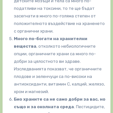
детските мозъци и тела са много по-
податливи на токсини, то те ще бъдат
засегнати в много по-голяма степен от
положителното въздействие на храненето
с органични храни.
Много по-богати на хранителни
вещества
, отколкото небиологичните
опции, органичните храни са много по-
добри за цялостното ви здраве.
Изследванията показват, че органичните
плодове и зеленчуци са по-високи на
антиоксиданти, витамин С, калций, желязо,
хром и магнезий.
Био храните са не само добри за вас, но
също и за околната среда
. Пестицидите,