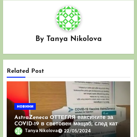
By
Tanya Nikolova
Related Post
новини
AstraZeneca ОТТЕГЛЯ ваксините за
COVID-19 в световен мащаб, след като
призна, че те причиняват КРЪВНИ
Tanya Nikolova
22/05/2024
съсиреци