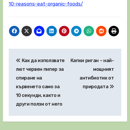
10-reasons-eat-organic-foods/
Навигация
Как да използвате
Капки риган – най-
лют червен пипер за
мощният
спиране на
антибиотик от
кървенето само за
природата
10 секунди, както и
други ползи от него