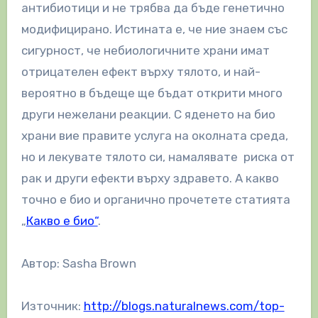
антибиотици и не трябва да бъде генетично
модифицирано. Истината е, че ние знаем със
сигурност, че небиологичните храни имат
отрицателен ефект върху тялото, и най-
вероятно в бъдеще ще бъдат открити много
други нежелани реакции. С яденето на био
храни вие правите услуга на околната среда,
но и лекувате тялото си, намалявате риска от
рак и други ефекти върху здравето. А какво
точно е био и органично прочетете статията
„
Какво е био“
.
Автор: Sasha Brown
Източник:
http://blogs.naturalnews.com/top-