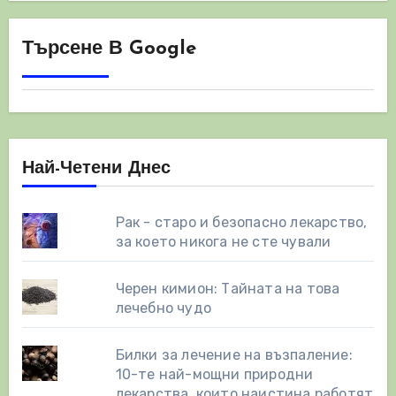
Търсене В Google
Най-Четени Днес
Рак - старо и безопасно лекарство,
за което никога не сте чували
Черен кимион: Тайната на това
лечебно чудо
Билки за лечение на възпаление:
10-те най-мощни природни
лекарства, които наистина работят