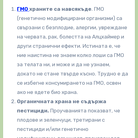
ГМО
храните са навсякъде
. ГМО
(генетично модифицирани организми) са
свързани с безплодие, алергии, увреждане
на червата, рак, болестта на Алцхаймер и
други странични ефекти. Истината е, че
ние наистина не знаем колко лоши са ГМО
за телата ни, и може и да не узнаем,
докато не стане твърде късно. Трудно е да
се избегне консумирането на ГМО, освен
ако не ядете био храна.
Органичната храна не съдържа
пестициди.
Проучванията показват, че
плодове и зеленчуци, третирани с
пестициди и/или генетично