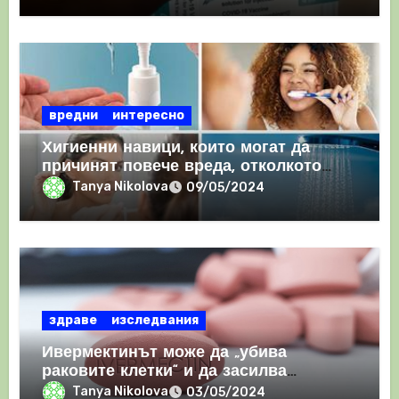
вредни
интересно
Хигиенни навици, които могат да
причинят повече вреда, отколкото
полза
Tanya Nikolova
09/05/2024
здраве
изследвания
Ивермектинът може да „убива
раковите клетки“ и да засилва
имунния отговор
Tanya Nikolova
03/05/2024