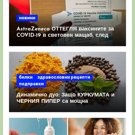
новини
AstraZeneca ОТТЕГЛЯ ваксините за
COVID-19 в световен мащаб, след
като призна, че те причиняват
КРЪВНИ съсиреци
билки
здравословни рецепти
подправки
Динамично дуо: Защо КУРКУМАТА и
ЧЕРНИЯ ПИПЕР са мощна
комбинация