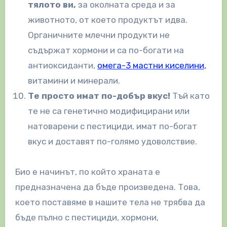
тялото ви,
за околната среда и за
животното, от което продуктът идва.
Органичните млечни продукти не
съдържат хормони и са по-богати на
антиоксиданти,
омега-3 мастни киселини,
витамини и минерали.
Те просто имат по-добър вкус!
Тъй като
те не са генетично модифицирани или
натоварени с пестициди, имат по-богат
вкус и доставят по-голямо удоволствие.
Био е начинът, по който храната е
предназначена да бъде произведена. Това,
което поставяме в нашите тела не трябва да
бъде пълно с пестициди, хормони,