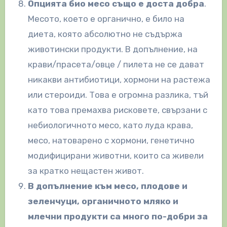
Опцията био месо също е доста добра
.
Месото, което е органично, е било на
диета, която абсолютно не съдържа
животински продукти. В допълнение, на
крави/прасета/овце / пилета не се дават
никакви антибиотици, хормони на растежа
или стероиди. Това е огромна разлика, тъй
като това премахва рисковете, свързани с
небиологичното месо, като луда крава,
месо, натоварено с хормони, генетично
модифицирани животни, които са живели
за кратко нещастен живот.
В допълнение към месо, плодове и
зеленчуци, органичното мляко и
млечни продукти са много по-добри за