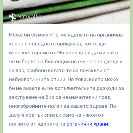
Може би си мислите, че яденето на органична
храна е поредната прищявка, която ще
изчезне с времето. Можете дори да мислите,
че изборът на био опции не е много подходящ
за вас, особено когато те са по-скъпи от
небиологичните опции. Но това, което може
би не знаете е, че допълнителните разходи за
закупуване на био са незначителни пред
многобройните ползи за вашето здраве. По-
долу е кратък списък само на някои от
ползите от яденето на
органични храни
.