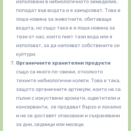
използвани в небиологичното земеделие,
попадат във водата и я замърсяват. Това е
лоша новина за животните, обитаващи
водата, но също така е и лоша новина за
тези от нас, които пият тази вода или я
използват, за да напояват собствените си
култури.
Органичните хранителни продукти
също са много по-свежи, отколкото
техните небиологични колеги. Това е така,
защото органичните артикули, които не са
пълни с изкуствени аромати, оцветители и
консерванти, се продават бързо и локално
и не се доставят опаковани и съхранявани
за дни, седмици или месеци.