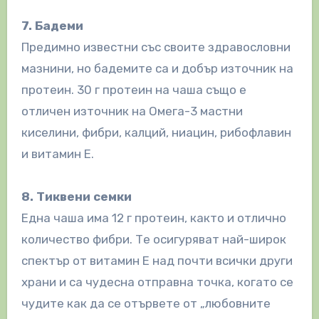
7. Бадеми
Предимно известни със своите здравословни
мазнини, но бадемите са и добър източник на
протеин. 30 г протеин на чаша също е
отличен източник на Омега-3 мастни
киселини, фибри, калций, ниацин, рибофлавин
и витамин Е.
8. Тиквени семки
Една чаша има 12 г протеин, както и отлично
количество фибри. Те осигуряват най-широк
спектър от витамин Е над почти всички други
храни и са чудесна отправна точка, когато се
чудите как да се отървете от „любовните