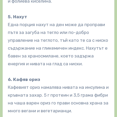
и фолиева киселина.
5. Нахут
Една порция нахут на ден може да проправи
пътя за загуба на тегло или по-добро
управление на теглото, тъй като те са с ниско
съдържание на гликемичен индекс. Нахутът е
бавен за храносмилане, което задържа
енергия и нивата на глад са ниски.
6. Кафяв ориз
Кафевият ориз намалява нивата на инсулина и
кръвната захар. 5 г протеин и 3,5 грама фибри
на чаша варен ориз го прави основна храна за
много вегани и вегетарианци.