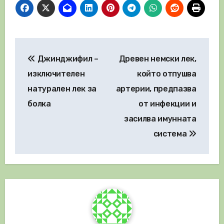
Навигация
Джинджифил –
Древен немски лек,
изключителен
който отпушва
натурален лек за
артерии, предпазва
болка
от инфекции и
засилва имунната
система