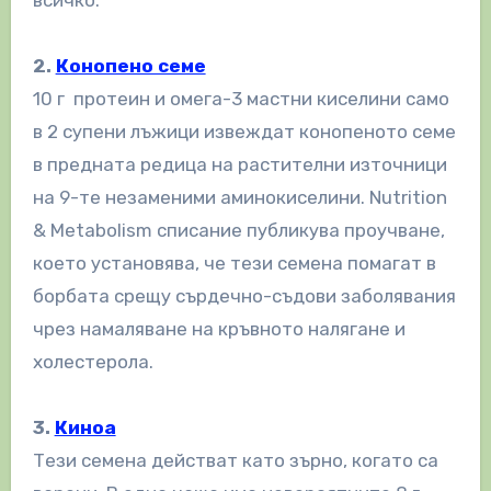
2.
Конопено семе
10 г протеин и омега-3 мастни киселини само
в 2 супени лъжици извеждат конопеното семе
в предната редица на растителни източници
на 9-те незаменими аминокиселини. Nutrition
& Metabolism списание публикува проучване,
което установява, че тези семена помагат в
борбата срещу сърдечно-съдови заболявания
чрез намаляване на кръвното налягане и
холестерола.
3.
Киноа
Тези семена действат като зърно, когато са