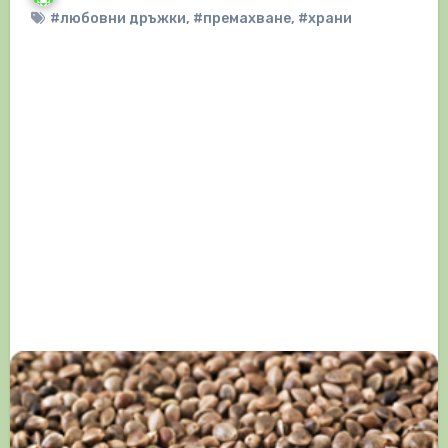
#любовни дръжки
,
#премахване
,
#храни