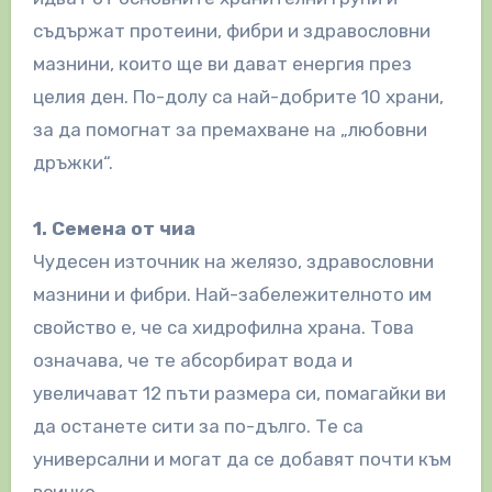
съдържат протеини, фибри и здравословни
мазнини, които ще ви дават енергия през
целия ден. По-долу са най-добрите 10 храни,
за да помогнат за премахване на „любовни
дръжки“.
1. Семена от чиа
Чудесен източник на желязо, здравословни
мазнини и фибри. Най-забележителното им
свойство е, че са хидрофилна храна. Това
означава, че те абсорбират вода и
увеличават 12 пъти размера си, помагайки ви
да останете сити за по-дълго. Те са
универсални и могат да се добавят почти към
всичко.