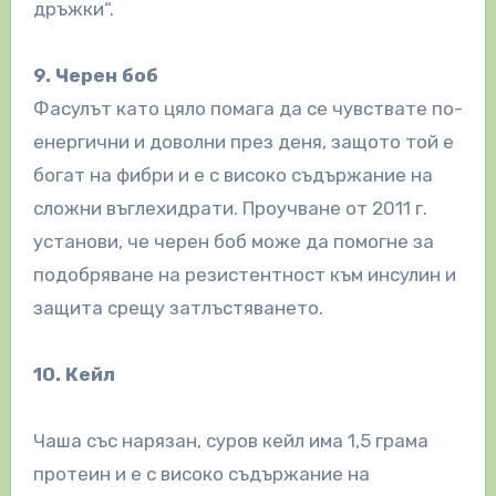
дръжки“.
9. Черен боб
Фасулът като цяло помага да се чувствате по-
енергични и доволни през деня, защото той е
богат на фибри и е с високо съдържание на
сложни въглехидрати. Проучване от 2011 г.
установи, че черен боб може да помогне за
подобряване на резистентност към инсулин и
защита срещу затлъстяването.
10. Кейл
Чаша със нарязан, суров кейл има 1,5 грама
протеин и е с високо съдържание на