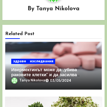
By
Tanya Nikolova
Related Post
здраве
изследвания
Ивермектинът може да „убива
раковите клетки“ и да засилва
имунния отговор
Tanya Nikolova
03/05/2024