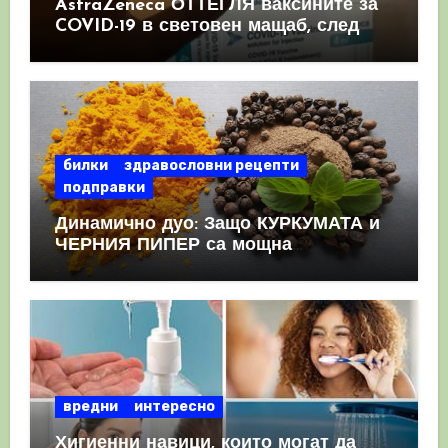
AstraZeneca ОТТЕГЛЯ ваксините за
COVID-19 в световен мащаб, след
като призна, че те причиняват
КРЪВНИ съсиреци
билки
здравословни рецепти
подправки
Динамично дуо: Защо КУРКУМАТА и
ЧЕРНИЯ ПИПЕР са мощна
комбинация
вредни
интересно
Хигиенни навици, които могат да