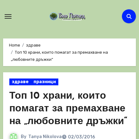
Skip
to
content
Home
здраве
Топ 10 храни, които помагат за премахване на
„любовните дръжки“
здраве
празници
Топ 10 храни, които
помагат за премахване
на „любовните дръжки“
By
Tanya Nikolova
02/03/2016