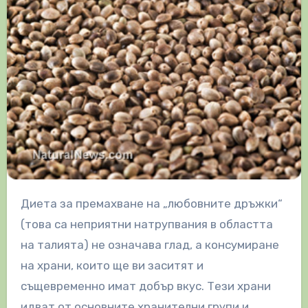
Диета за премахване на „любовните дръжки“
(това са неприятни натрупвания в областта
на талията) не означава глад, а консумиране
на храни, които ще ви заситят и
същевременно имат добър вкус. Тези храни
идват от основните хранителни групи и