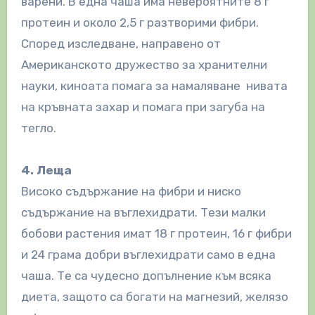
варени. В една чаша има невероятните 8 г
протеин и около 2,5 г разтворими фибри.
Според изследване, направено от
Американското дружество за хранителни
науки, киноата помага за намаляване нивата
на кръвната захар и помага при загуба на
тегло.
4. Леща
Високо съдържание на фибри и ниско
съдържание на въглехидрати. Тези малки
бобови растения имат 18 г протеин, 16 г фибри
и 24 грама добри въглехидрати само в една
чаша. Те са чудесно допълнение към всяка
диета, защото са богати на магнезий, желязо