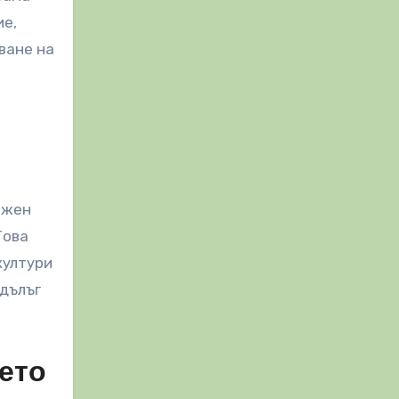
ие,
ване на
ажен
Това
култури
-дълъг
ето