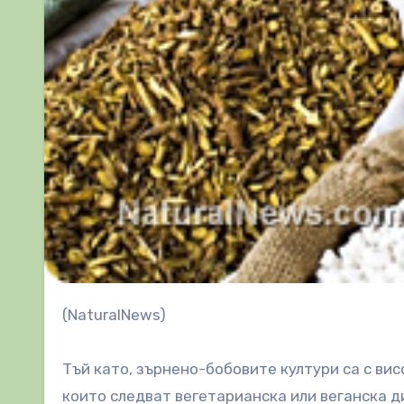
(NaturalNews)
Тъй като, зърнено-бобовите култури са с вис
които следват вегетарианска или веганска ди