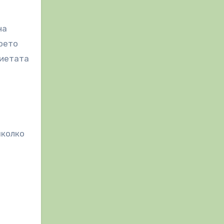
на
което
диетата
яколко