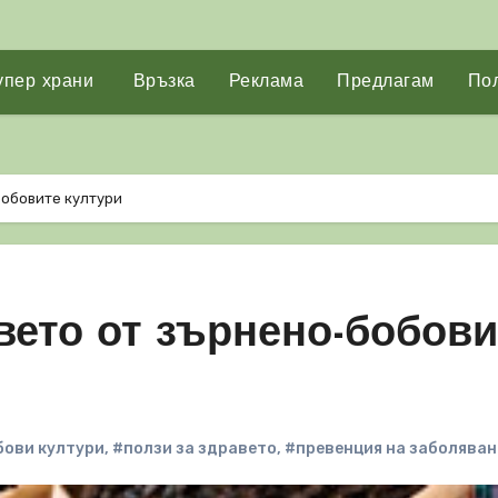
упер храни
Връзка
Реклама
Предлагам
Пол
бобовите култури
авето от зърнено-бобови
бови култури
,
#ползи за здравето
,
#превенция на заболява