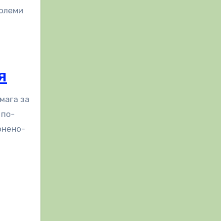
големи
я
мага за
 по-
рнено-