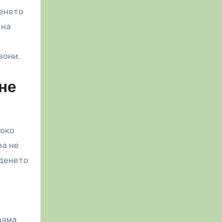
денето
 на
а
вони.
не
соко
ра не
яденето
рама