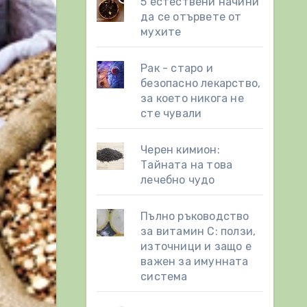
5 естествени начини
да се отървете от
мухите
Рак - старо и
безопасно лекарство,
за което никога не
сте чували
Черен кимион:
Тайната на това
лечебно чудо
Пълно ръководство
за витамин С: ползи,
източници и защо е
важен за имунната
система