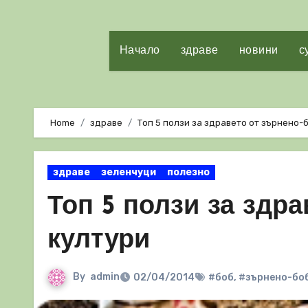
Начало
здраве
новини
с
Home
здраве
Топ 5 ползи за здравето от зърнено-
здраве
зеленчуци
полезно
Топ 5 ползи за здр
култури
By
admin
02/04/2014
#боб
,
#зърнено-бо