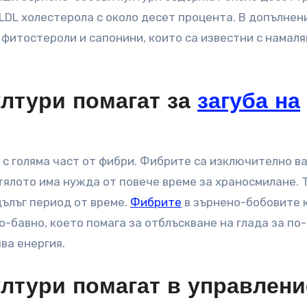
LDL холестерола с около десет процента. В допълнен
 фитостероли и сапонини, които са известни с намаля
ултури помагат за
загуба на
 с голяма част от фибри. Фибрите са изключително в
 тялото има нужда от повече време за храносмилане. 
дълъг период от време.
Фибрите
в зърнено-бобовите 
о-бавно, което помага за отблъскване на глада за по
ва енергия.
ултури помагат в управлени