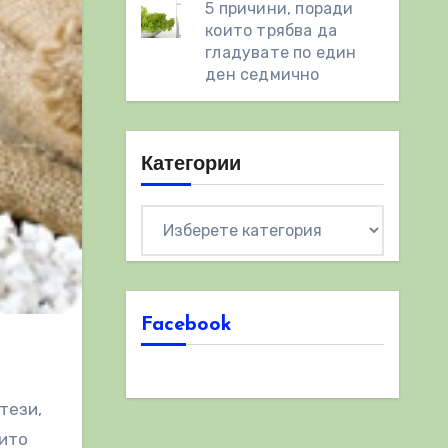
5 причини, поради
които трябва да
гладувате по един
ден седмично
Категории
Категории
Facebook
тези,
оито