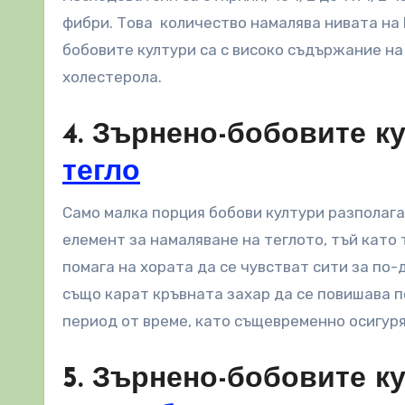
фибри. Това количество намалява нивата на 
бобовите култури са с високо съдържание на
холестерола.
4. Зърнено-бобовите к
тегло
Само малка порция бобови култури разполага
елемент за намаляване на теглото, тъй като
помага на хората да се чувстват сити за по-
също карат кръвната захар да се повишава п
период от време, като същевременно осигуря
5. Зърнено-бобовите к