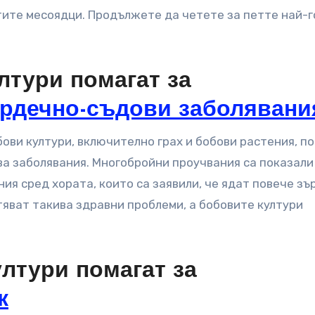
тите месоядци. Продължете да четете за петте най-
лтури помагат за
рдечно-съдови заболявани
бови култури, включително грах и бобови растения, по
а заболявания. Многобройни проучвания са показали
ия сред хората, които са заявили, че ядат повече зъ
яват такива здравни проблеми, а бобовите култури
ултури помагат за
к