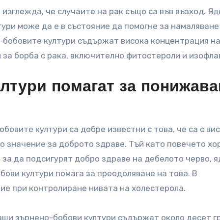
изглежда, че случаите на рак също са във възход. Я
тури може да е в състояние да помогне за намаляване
о-бобовите култури съдържат висока концентрация н
 за борба с рака, включително фитостероли и изофла
ултури помагат за понижава
бобовите култури са добре известни с това, че са с ви
 значение за доброто здраве. Тъй като повечето хо
 за да подсигурят добро здраве на дебелото черво, 
бови култури помага за преодоляване на това. В
ие при контролиране нивата на холестерола.
 чаши зърнено-бобови култури съдържат около десет г