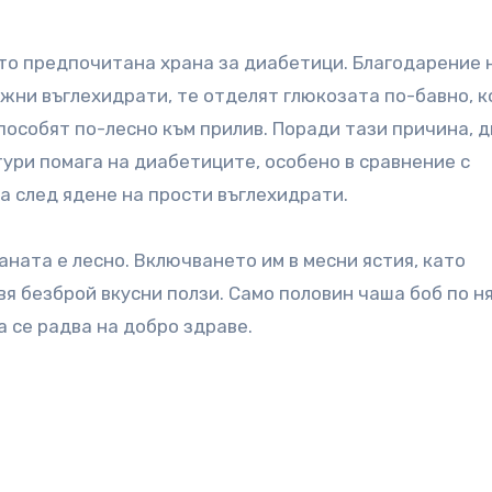
ато предпочитана храна за диабетици. Благодарение 
жни въглехидрати, те отделят глюкозата по-бавно, 
пособят по-лесно към прилив. Поради тази причина, 
ури помага на диабетиците, особено в сравнение с
а след ядене на прости въглехидрати.
аната е лесно. Включването им в месни ястия, като
вя безброй вкусни ползи. Само половин чаша боб по н
а се радва на добро здраве.