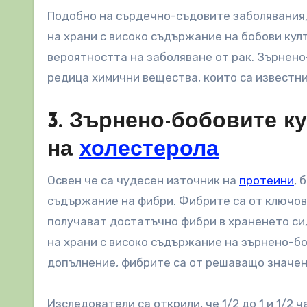
Подобно на сърдечно-съдовите заболявания, 
на храни с високо съдържание на бобови кул
вероятността на заболяване от рак. Зърнен
редица химични вещества, които са известни
3. Зърнено-бобовите к
на
холестерола
Освен че са чудесен източник на
протеини
, 
съдържание на фибри. Фибрите са от ключово
получават достатъчно фибри в храненето си,
на храни с високо съдържание на зърнено-бо
допълнение, фибрите са от решаващо значен
Изследователи са открили, че 1/2 до 1 и 1/2