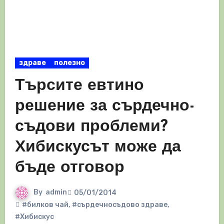
здраве
полезно
Търсите евтино
решение за сърдечно-
съдови проблеми?
Хибискусът може да
бъде отговор
By
admin
05/01/2014
#билков чай
,
#сърдечносъдово здраве
,
#Хибискус