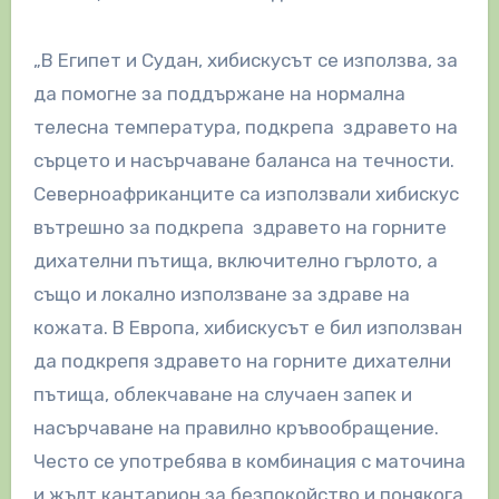
„В Египет и Судан, хибискусът се използва, за
да помогне за поддържане на нормална
телесна температура, подкрепа здравето на
сърцето и насърчаване баланса на течности.
Северноафриканците са използвали хибискус
вътрешно за подкрепа здравето на горните
дихателни пътища, включително гърлото, а
също и локално използване за здраве на
кожата. В Европа, хибискусът е бил използван
да подкрепя здравето на горните дихателни
пътища, облекчаване на случаен запек и
насърчаване на правилно кръвообращение.
Често се употребява в комбинация с маточина
и жълт кантарион за безпокойство и понякога