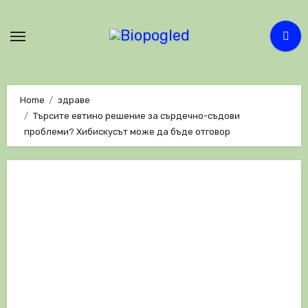
Skip
to
content
Home
здраве
Търсите евтино решение за сърдечно-съдови
проблеми? Хибискусът може да бъде отговор