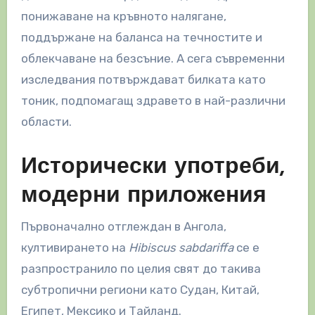
понижаване на кръвното налягане,
поддържане на баланса на течностите и
облекчаване на безсъние. А сега съвременни
изследвания потвърждават билката като
тоник, подпомагащ здравето в най-различни
области.
Исторически употреби,
модерни приложения
Първоначално отглеждан в Ангола,
култивирането на
Hibiscus sabdariffa
се е
разпространило по целия свят до такива
субтропични региони като Судан, Китай,
Египет, Мексико и Тайланд.