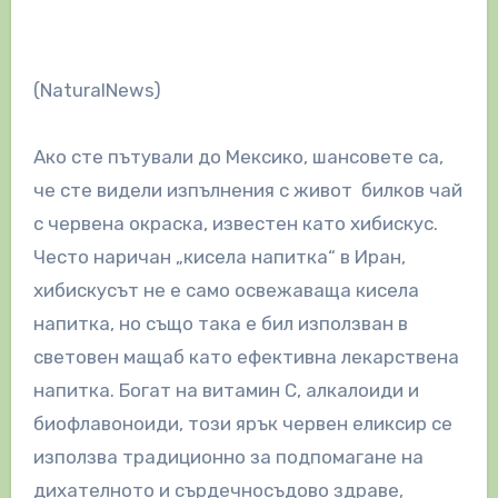
(NaturalNews)
Ако сте пътували до Мексико, шансовете са,
че сте видели изпълнения с живот билков чай
с червена окраска, известен като хибискус.
Често наричан „кисела напитка“ в Иран,
хибискусът не е само освежаваща кисела
напитка, но също така е бил използван в
световен мащаб като ефективна лекарствена
напитка. Богат на витамин С, алкалоиди и
биофлавоноиди, този ярък червен еликсир се
използва традиционно за подпомагане на
дихателното и сърдечносъдово здраве,