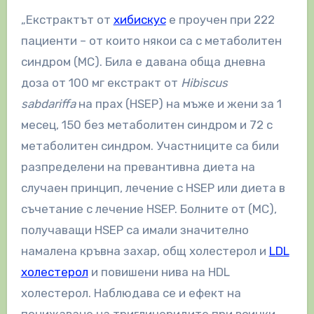
„Екстрактът от
хибискус
е проучен при 222
пациенти – от които някои са с метаболитен
синдром (МС). Била е давана обща дневна
доза от 100 мг екстракт от
Hibiscus
sabdariffa
на прах (HSEP) на мъже и жени за 1
месец, 150 без метаболитен синдром и 72 с
метаболитен синдром. Участниците са били
разпределени на превантивна диета на
случаен принцип, лечение с HSEP или диета в
съчетание с лечение HSEP. Болните от (МС),
получаващи HSEP са имали значително
намалена кръвна захар, общ холестерол и
LDL
холестерол
и повишени нива на HDL
холестерол. Наблюдава се и ефект на
понижаване на триглицеридите при всички