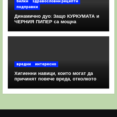
билки
здравословни рецепти
подправки
Динамично дуо: Защо КУРКУМАТА и
ЧЕРНИЯ ПИПЕР са мощна
комбинация
вредни
интересно
Хигиенни навици, които могат да
причинят повече вреда, отколкото
полза