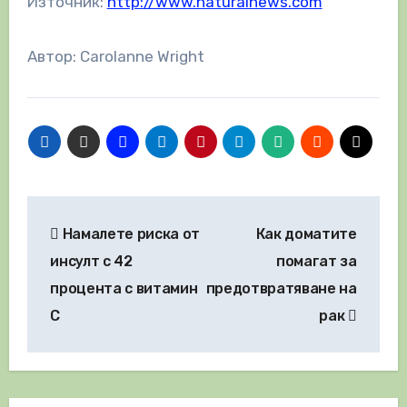
Източник:
http://www.naturalnews.com
Автор: Carolanne Wright
Навигация
Намалете риска от
Как доматите
инсулт с 42
помагат за
процента с витамин
предотвратяване на
C
рак