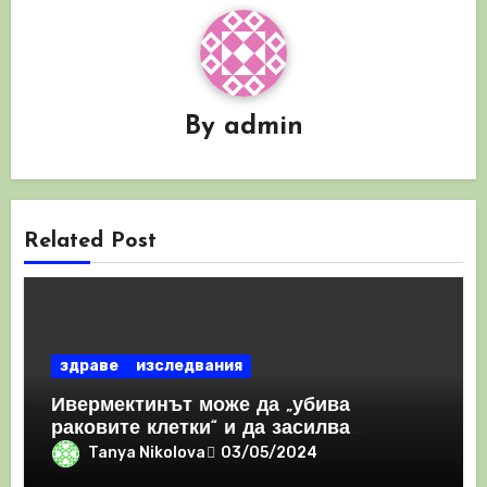
By
admin
Related Post
здраве
изследвания
Ивермектинът може да „убива
раковите клетки“ и да засилва
имунния отговор
Tanya Nikolova
03/05/2024