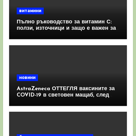
витамини
Пълно ръководство за витамин С:
ползи, източници и защо е важен за
имунната система
новини
AstraZeneca ОТТЕГЛЯ ваксините за
COVID-19 в световен мащаб, след
като призна, че те причиняват
КРЪВНИ съсиреци