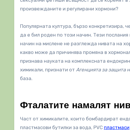
сексуални фетиши всъщност да се коренят в
произвежданите и регулирани хормони?
Популярната култура, бързо конкретизира, ч
да е бил роден по този начин. Тези послания
начин на мислене не разглежда нивата на хо
какво може да причинява промяна в хормонал
признава науката на комплексната ендокринн
химикали, признати от
Агенцията за защита н
база.
Фталатите намалят нив
Част от химикалите, които бомбардират енд
пластмасови бутилки за вода, PVC
пластмаси