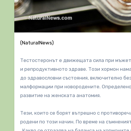
(NaturalNews)
Тестостеронът е движещата сила при мъжет
и репродуктивното здраве. Този хормон нама
до здравословни състояния, включително бе
малформации при новородените. Определено,
развитие на женската анатомия.
Тези, които се борят вътрешно с противореч
родени по този начин. По време на съмнения
„Какво се отразява на баланса на хормоните м