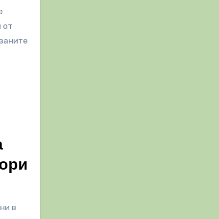
е
 от
рзаните
а
тори
ни в