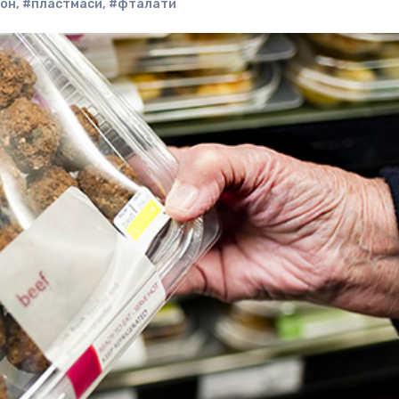
рон
,
#пластмаси
,
#фталати