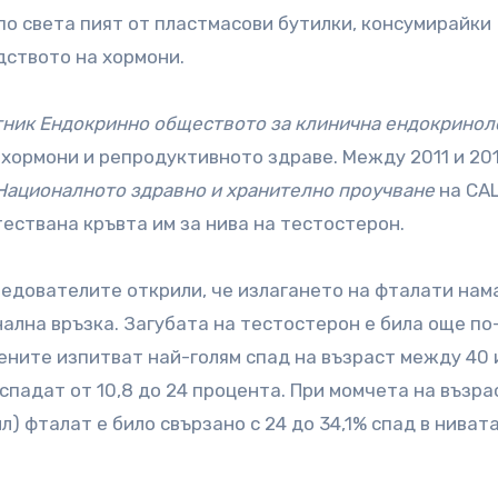
 по света пият от пластмасови бутилки, консумирайки
дството на хормони.
ник Ендокринно обществото за клинична ендокринол
хормони и репродуктивното здраве. Между 2011 и 2012
Националното здравно и хранително проучване
на СА
тествана кръвта им за нива на тестостерон.
ледователите открили, че излагането на фталати нам
лна връзка. Загубата на тестостерон е била още по
ените изпитват най-голям спад на възраст между 40 
спадат от 10,8 до 24 процента. При момчета на възра
ил) фталат е било свързано с 24 до 34,1% спад в ниват