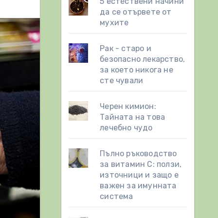
5 естествени начини
да се отървете от
мухите
Рак - старо и
безопасно лекарство,
за което никога не
сте чували
Черен кимион:
Тайната на това
лечебно чудо
Пълно ръководство
за витамин С: ползи,
източници и защо е
важен за имунната
система