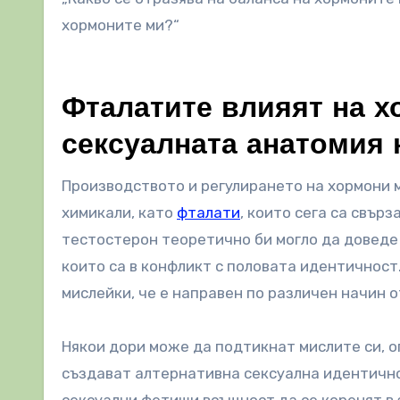
хормоните ми?“
Фталатите влияят на х
сексуалната анатомия 
Производството и регулирането на хормони 
химикали, като
фталати
, които сега са свър
тестостерон теоретично би могло да доведе 
които са в конфликт с половата идентичност
мислейки, че е направен по различен начин о
Някои дори може да подтикнат мислите си, о
създават алтернативна сексуална идентично