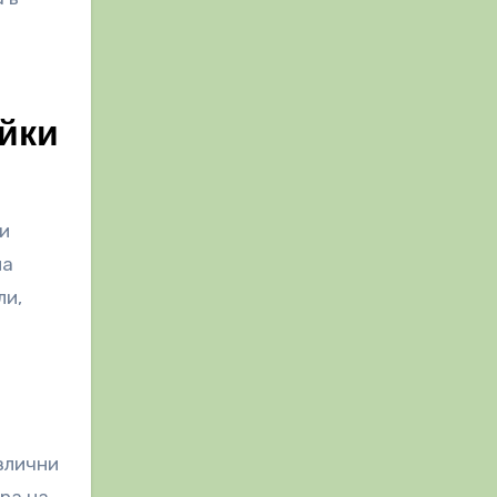
йки
и
на
ли,
злични