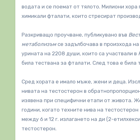
водата и се поемат от тялото. Милиони хора
химикали фталати, които стресират произво
Разкриващо проучване, публикувано във
Вест
метаболизъм
се задълбочава в произхода на 
урината на 2208 души, които са участвали в
била тествана за фталати. След това е била 
Сред хората е имало мъже, жени и деца. Изс
нивата на тестостерон в обратнопропорциона
изявена при специфични етапи от живота. Ж
години, когато техните нива на тестостерон 
между 6 и 12 г. излагането на ди (2-етилхекс
тестостерон.