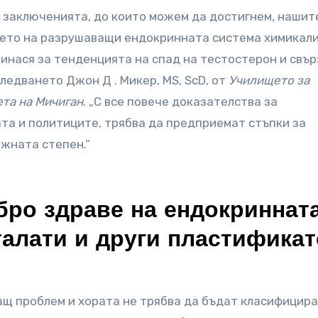
 заключенията, до които можем да достигнем, нашит
нето на разрушаващи ендокринната система химикали
инася за тенденцията на спад на тестостерон и свъ
следването Джон Д . Микер, MS, ScD, от
Училището за
та на Мичиган
. „С все повече доказателства за
та и политиците, трябва да предприемат стъпки за
ожната степен.“
бро здраве на ендокриннат
талати и други пластифика
ащ проблем и хората не трябва да бъдат класифицира