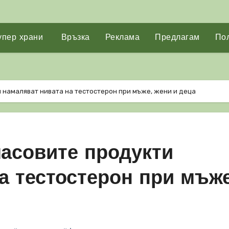
упер храни
Връзка
Реклама
Предлагам
Пол
 намаляват нивата на тестостерон при мъже, жени и деца
масовите продукти
а тестостерон при мъже