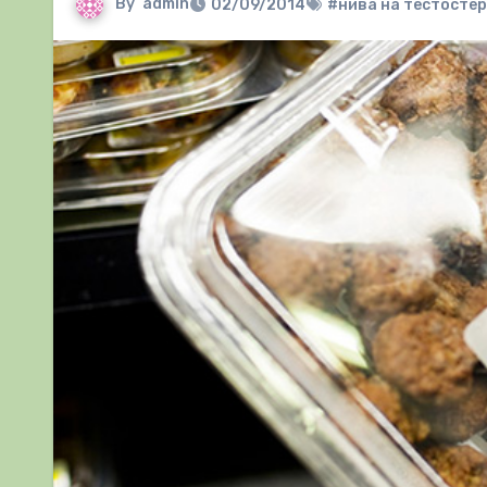
By
admin
02/09/2014
#нива на тестосте