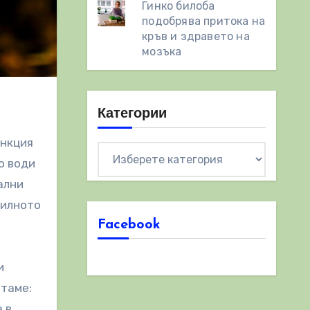
Гинко билоба
подобрява притока на
кръв и здравето на
мозъка
Категории
ункция
Категории
о води
ални
вилното
Facebook
и
итаме:
 в