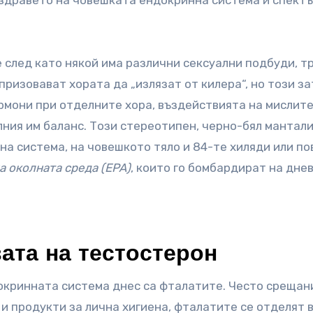
 здравето на човешката ендокринна система и спектъ
е след като някой има различни сексуални подбуди, т
 призовават хората да „излязат от килера“, но този з
рмони при отделните хора, въздействията на мислите
ния им баланс. Този стереотипен, черно-бял мантали
а система, на човешкото тяло и 84-те хиляди или по
а околната среда (EPA)
, които го бомбардират на дне
ата на тестостерон
окринната система днес са фталатите. Често срещан
и продукти за лична хигиена, фталатите се отделят 