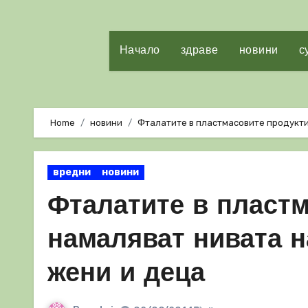
Начало
здраве
новини
с
Home
новини
Фталатите в пластмасовите продукти
вредни
новини
Фталатите в пласт
намаляват нивата н
жени и деца