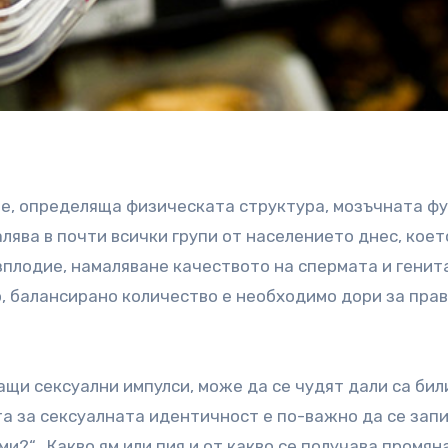
е, определяща физическата структура, мозъчната ф
лява в почти всички групи от населението днес, коет
зплодие, намаляване качеството на спермата и генит
 балансирано количество е необходимо дори за пра
ащи сексуални импулси, може да се чудят дали са бил
та за сексуалната идентичност е по-важно да се зап
и?“ „Какво ям или пия и от какво се получава промяна