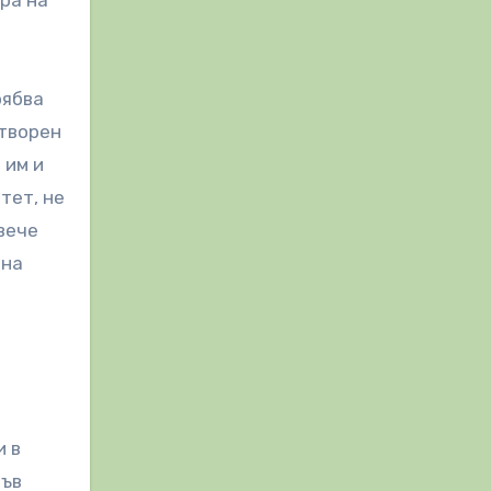
ра на
рябва
атворен
 им и
тет, не
вече
вна
и в
във