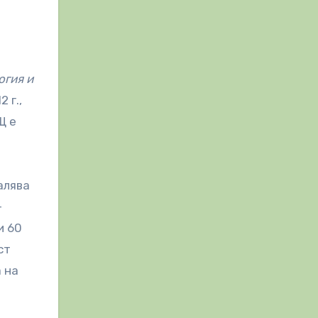
огия и
 г.,
Щ е
алява
-
и 60
ст
а на