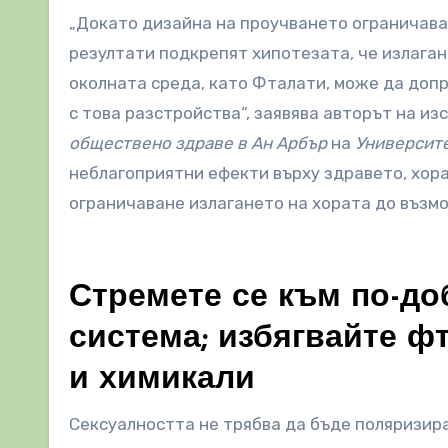
„Докато дизайна на проучването ограничава
резултати подкрепят хипотезата, че излага
околната среда, като Фталати, може да допр
с това разстройства“, заявява авторът на из
обществено здраве в Ан Арбър
на
Университе
неблагоприятни ефекти върху здравето, хора
ограничаване излагането на хората до възм
Стремете се към по-до
система; избягвайте ф
и химикали
Сексуалността не трябва да бъде поляризир