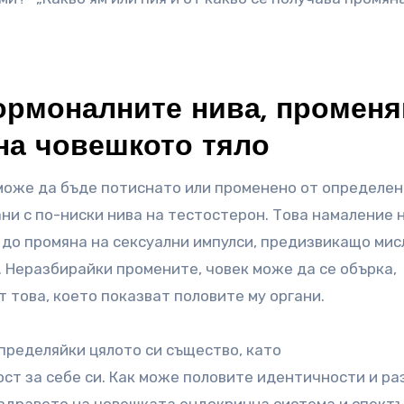
ормоналните нива, променя
на човешкото тяло
може да бъде потиснато или променено от определен
зани с по-ниски нива на тестостерон. Това намаление 
до промяна на сексуални импулси, предизвикащо мис
. Неразбирайки промените, човек може да се обърка,
т това, което показват половите му органи.
пределяйки цялото си същество, като
ст за себе си. Как може половите идентичности и ра