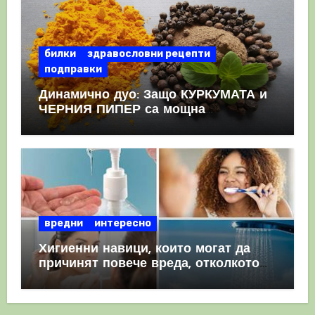
билки
здравословни рецепти
подправки
Динамично дуо: Защо КУРКУМАТА и
ЧЕРНИЯ ПИПЕР са мощна
комбинация
вредни
интересно
Хигиенни навици, които могат да
причинят повече вреда, отколкото
полза