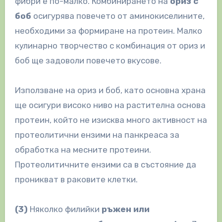
фибри е по-малко. Комбинирането на
ориз с
боб
осигурява повечето от аминокиселините,
необходими за формиране на протеин. Малко
кулинарно творчество с комбинация от ориз и
боб ще задоволи повечето вкусове.
Използване на ориз и боб, като основна храна
ще осигури високо ниво на растителна основа
протеин, който не изисква много активност на
протеолитични ензими на панкреаса за
обработка на месните протеини.
Протеолитичните ензими са в състояние да
проникват в раковите клетки.
(3)
Няколко филийки
ръжен или