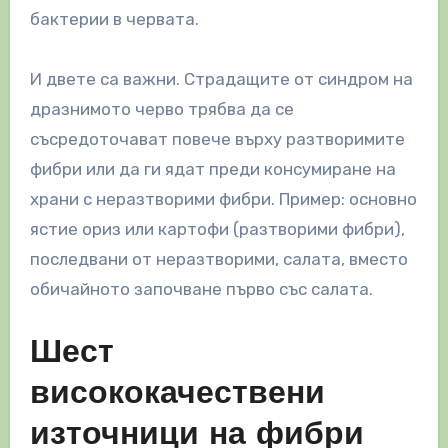
бактерии в червата.
И двете са важни. Страдащите от синдром на
дразнимото черво трябва да се
съсредоточават повече върху разтворимите
фибри или да ги ядат преди консумиране на
храни с неразтворими фибри. Пример: основно
ястие ориз или картофи (разтворими фибри),
последвани от неразтворими, салата, вместо
обичайното започване първо със салата.
Шест
висококачествени
източници на фибри