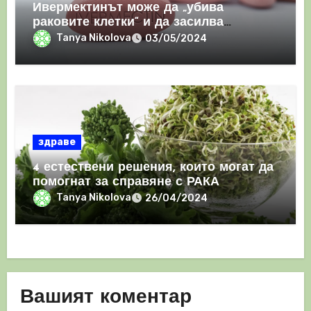
Ивермектинът може да „убива
раковите клетки“ и да засилва
имунния отговор
Tanya Nikolova
03/05/2024
здраве
4 естествени решения, които могат да
помогнат за справяне с РАКА
Tanya Nikolova
26/04/2024
Вашият коментар