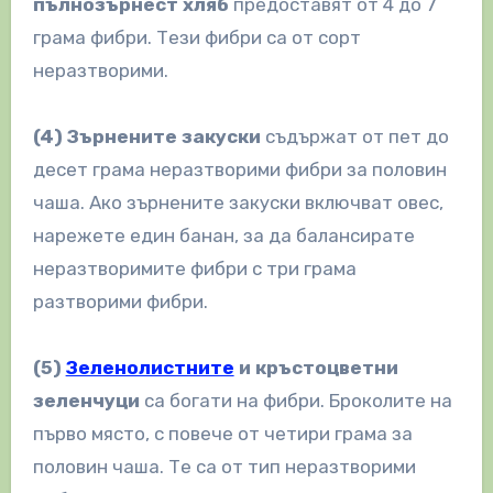
пълнозърнест хляб
предоставят от 4 до 7
грама фибри. Тези фибри са от сорт
неразтворими.
(4)
Зърнените закуски
съдържат от пет до
десет грама неразтворими фибри за половин
чаша. Ако зърнените закуски включват овес,
нарежете един банан, за да балансирате
неразтворимите фибри с три грама
разтворими фибри.
(5)
Зеленолистните
и кръстоцветни
зеленчуци
са богати на фибри. Броколите на
първо място, с повече от четири грама за
половин чаша. Те са от тип неразтворими