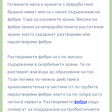
Готвените меса и храните с преработено
брашно нямат или са с ниско съдържание на
фибри. Това са основните храни. Високи на
фибри храни са непреработените растителни
храни, които съдържат разтворими или
неразтворими фибри.
Разтворимите фибри са с по-високо
съдържание в скорбялните храни. Те се
разтварят във вода до образуване на гел.
Този гел има по-нежно действие в
храносмилателната система от по-грубите
неразтворими фибри, които са по-скоро като
четки в червата. Разтворимите
фибри
също
спомагат за поддържане на пробиотичните