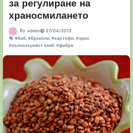
за регулиране на
храносмилането
By
admin
27/04/2013
#боб
,
#броколи
,
#картофи
,
#ориз
,
#пълнозърнест хляб
,
#фибри