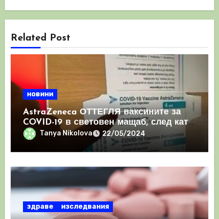
Related Post
новини
AstraZeneca ОТТЕГЛЯ ваксините за
COVID-19 в световен мащаб, след като
призна, че те причиняват КРЪВНИ
Tanya Nikolova
22/05/2024
съсиреци
здраве
изследвания