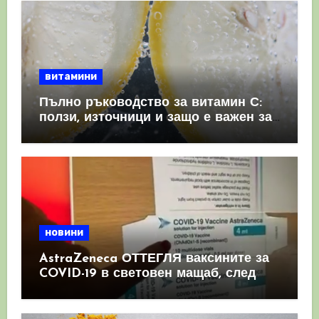
витамини
Пълно ръководство за витамин С:
ползи, източници и защо е важен за
имунната система
новини
AstraZeneca ОТТЕГЛЯ ваксините за
COVID-19 в световен мащаб, след
като призна, че те причиняват
КРЪВНИ съсиреци