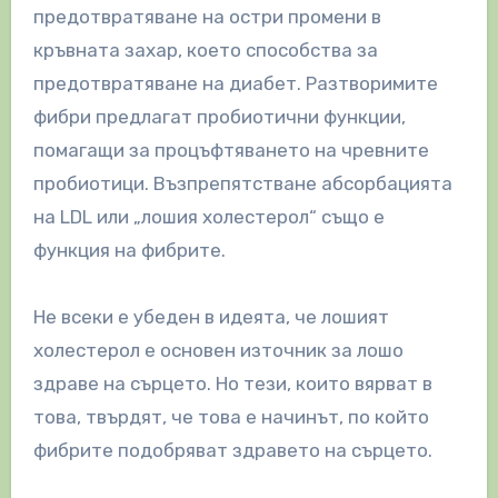
предотвратяване на остри промени в
кръвната захар, което способства за
предотвратяване на диабет. Разтворимите
фибри предлагат пробиотични функции,
помагащи за процъфтяването на чревните
пробиотици. Възпрепятстване абсорбацията
на LDL или „лошия холестерол“ също е
функция на фибрите.
Не всеки е убеден в идеята, че лошият
холестерол е основен източник за лошо
здраве на сърцето. Но тези, които вярват в
това, твърдят, че това е начинът, по който
фибрите подобряват здравето на сърцето.