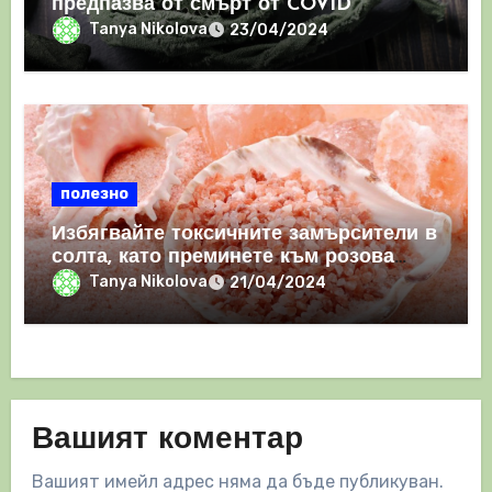
предпазва от смърт от COVID
Tanya Nikolova
23/04/2024
полезно
Избягвайте токсичните замърсители в
солта, като преминете към розова
хималайска сол
Tanya Nikolova
21/04/2024
Вашият коментар
Вашият имейл адрес няма да бъде публикуван.