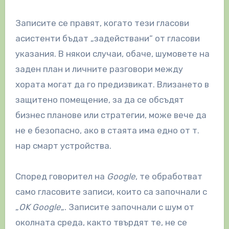
Записите се правят, когато тези гласови
асистенти бъдат „задействани“ от гласови
указания. В някои случаи, обаче, шумовете на
заден план и личните разговори между
хората могат да го предизвикат. Влизането в
защитено помещение, за да се обсъдят
бизнес планове или стратегии, може вече да
не е безопасно, ако в стаята има едно от т.
нар смарт устройства.
Според говорител на
Google
, те обработват
само гласовите записи, които са започнали с
„
OK Google
„. Записите започнали с шум от
околната среда, както твърдят те, не се