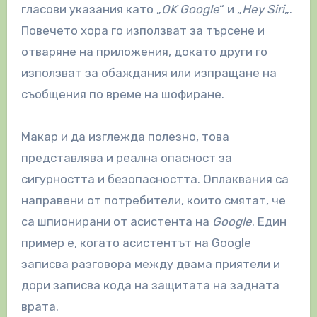
гласови указания като „
OK Google
“ и „
Hey Siri
„.
Повечето хора го използват за търсене и
отваряне на приложения, докато други го
използват за обаждания или изпращане на
съобщения по време на шофиране.
Макар и да изглежда полезно, това
представлява и реална опасност за
сигурността и безопасността. Оплаквания са
направени от потребители, които смятат, че
са шпионирани от асистента на
Google
. Един
пример е, когато асистентът на Google
записва разговора между двама приятели и
дори записва кода на защитата на задната
врата.