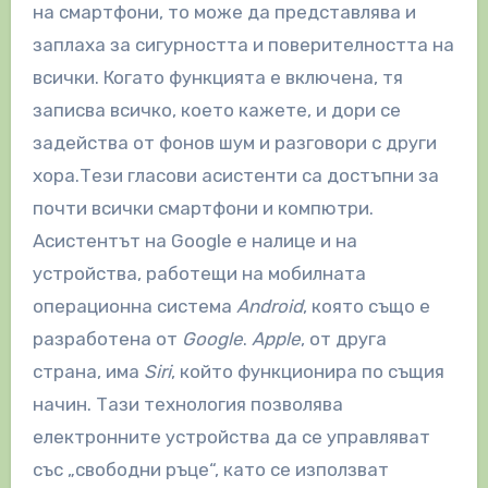
на смартфони, то може да представлява и
заплаха за сигурността и поверителността на
всички. Когато функцията е включена, тя
записва всичко, което кажете, и дори се
задейства от фонов шум и разговори с други
хора.
Тези гласови асистенти са достъпни за
почти всички смартфони и компютри.
Асистентът на Google е налице и на
устройства, работещи на мобилната
операционна система
Android
, която също е
разработена от
Google
.
Apple
, от друга
страна, има
Siri
, който функционира по същия
начин. Тази технология позволява
електронните устройства да се управляват
със „свободни ръце“, като се използват