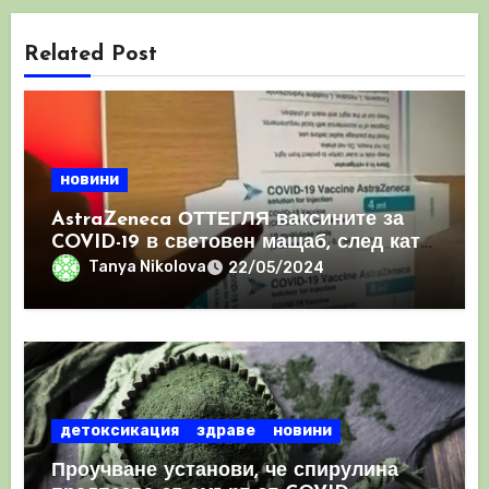
Related Post
новини
AstraZeneca ОТТЕГЛЯ ваксините за
COVID-19 в световен мащаб, след като
призна, че те причиняват КРЪВНИ
Tanya Nikolova
22/05/2024
съсиреци
детоксикация
здраве
новини
Проучване установи, че спирулина