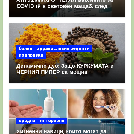
AstraZeneca ОТТЕГЛЯ ваксините за
COVID-19 в световен мащаб, след
като призна, че те причиняват
КРЪВНИ съсиреци
билки
здравословни рецепти
подправки
Динамично дуо: Защо КУРКУМАТА и
ЧЕРНИЯ ПИПЕР са мощна
комбинация
вредни
интересно
Хигиенни навици, които могат да