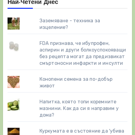
Най-Четени Днес
Заземяване - техника за
изцеление?
FDA признава, че ибупрофен,
аспирин и други болкоуспокояващи
без рецепта могат да предизвикат
смъртоносни инфаркти и инсулти
Конопени семена за по-добър
живот
Напитка, която топи коремните
мазнини. Как да си я направим у
дома?
Куркумата е в състояние да 'убива