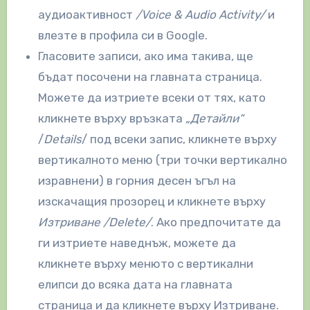
аудиоактивност
/Voice & Audio Activity/
и
влезте в профила си в Google.
Гласовите записи, ако има такива, ще
бъдат посочени на главната страница.
Можете да изтриете всеки от тях, като
кликнете върху връзката
„Детайли“
/
Details
/ под всеки запис, кликнете върху
вертикалното меню (три точки вертикално
изравнени) в горния десен ъгъл на
изскачащия прозорец и кликнете върху
Изтриване /Delete/
. Ако предпочитате да
ги изтриете наведнъж, можете да
кликнете върху менюто с вертикални
елипси до всяка дата на главната
страница и да кликнете върху Изтриване.