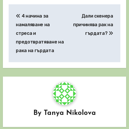
Навигация
4 начина за
Дали скенера
намаляване на
причинява рак на
стреса и
гърдата?
предотвратяване на
рака на гърдата
By
Tanya Nikolova