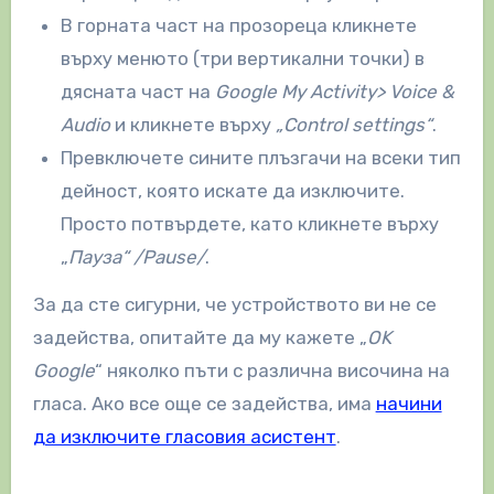
В горната част на прозореца кликнете
върху менюто (три вертикални точки) в
дясната част на
Google My Activity> Voice &
Audio
и кликнете върху
„Control settings“
.
Превключете сините плъзгачи на всеки тип
дейност, която искате да изключите.
Просто потвърдете, като кликнете върху
„
Пауза“ /Pause/
.
За да сте сигурни, че устройството ви не се
задейства, опитайте да му кажете „
OK
Google
“ няколко пъти с различна височина на
гласа. Ако все още се задейства, има
начини
да изключите гласовия асистент
.