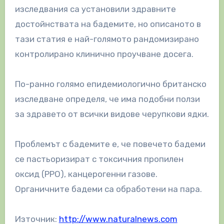
изследвания са установили здравните
достойнствата на бадемите, но описаното в
тази статия е най-голямото рандомизирано
контролирано клинично проучване досега.
По-ранно голямо епидемиологично британско
изследване определя, че има подобни ползи
за здравето от всички видове черупкови ядки.
Проблемът с бадемите е, че повечето бадеми
се пастьоризират с токсичния пропилен
оксид (PPO), канцерогенни газове.
Органичните бадеми са обработени на пара.
Източник:
http://www.naturalnews.com