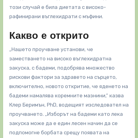
този случай е била диетата с високо-
рафинирани въглехидрати с мъфини.
Какво е открито
„Нашето проучване установи, че
заместването на високо въглехидратна
закуска, с бадеми, подобрява множество
рискови фактори за здравето на сърцето,
включително, новото откритие, че яденето на
бадеми намалява коремните мазнини,“ казва
Клер Беримън, PhD, водещият изследовател на
проучването. „Изборът на бадеми като лека
закуска може да е един лесен начин да се
подпомогне борбата срещу появата на