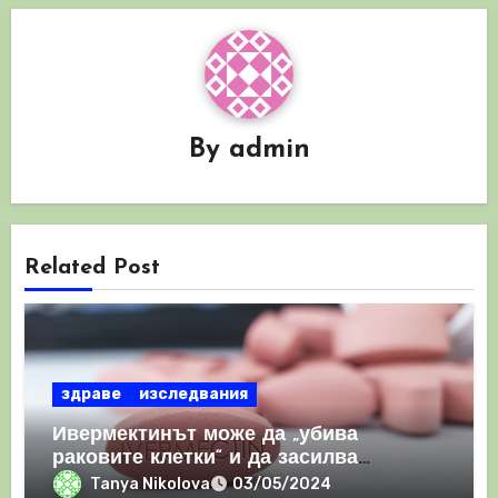
By
admin
Related Post
здраве
изследвания
Ивермектинът може да „убива
раковите клетки“ и да засилва
имунния отговор
Tanya Nikolova
03/05/2024