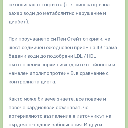
се повишават в кръвта (т.е., висока кръвна
захар води до метаболитно нарушение и
диабет).
При проучването си Пен Стейт открили, че
шест седмичен ежедневен прием на 43 грама
бадеми води до подобрени LDL / HDL
съотношения спрямо изходните стойности и
намален аполипопротеин B, в сравнение с
контролната диета.
Както може би вече знаете, все повече и
повече кардиолози осъзнават, че
артериалното възпаление е източникът на
сърдечно-съдови заболявания. И други