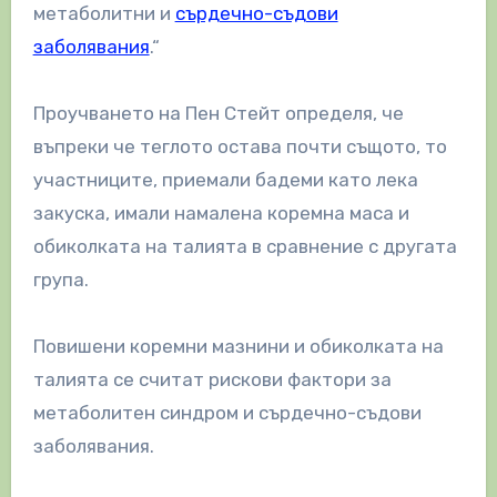
метаболитни и
сърдечно-съдови
заболявания
.“
Проучването на Пен Стейт определя, че
въпреки че теглото остава почти същото, то
участниците, приемали бадеми като лека
закуска, имали намалена коремна маса и
обиколката на талията в сравнение с другата
група.
Повишени коремни мазнини и обиколката на
талията се считат рискови фактори за
метаболитен синдром и сърдечно-съдови
заболявания.