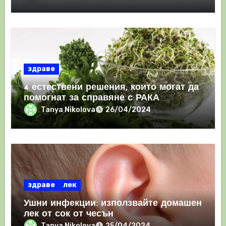
здраве
4 естествени решения, които могат да
помогнат за справяне с РАКА
Tanya Nikolova
26/04/2024
здраве
лек
Ушни инфекции: използвайте домашен
лек от сок от чесън
Tanya Nikolova
25/04/2024