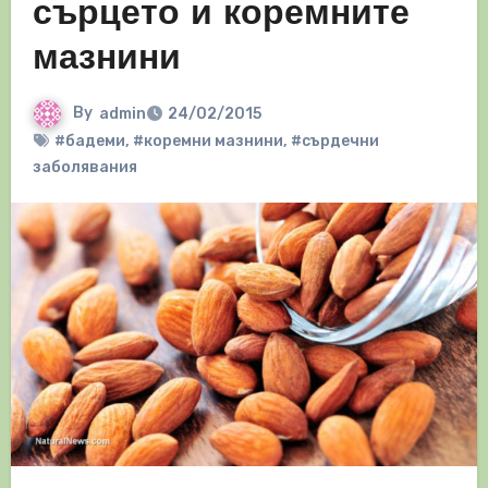
сърцето и коремните
мазнини
By
admin
24/02/2015
#бадеми
,
#коремни мазнини
,
#сърдечни
заболявания