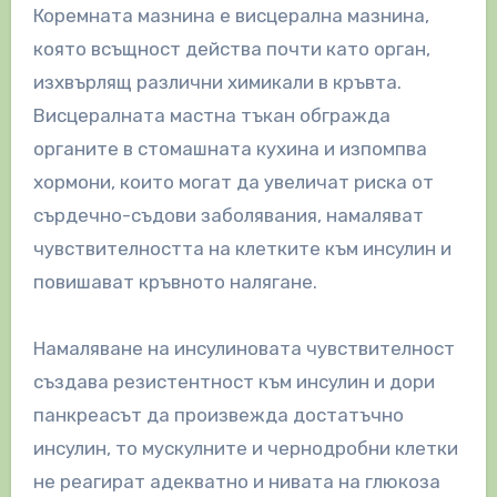
Коремната мазнина е висцерална мазнина,
която всъщност действа почти като орган,
изхвърлящ различни химикали в кръвта.
Висцералната мастна тъкан обгражда
органите в стомашната кухина и изпомпва
хормони, които могат да увеличат риска от
сърдечно-съдови заболявания, намаляват
чувствителността на клетките към инсулин и
повишават кръвното налягане.
Намаляване на инсулиновата чувствителност
създава резистентност към инсулин и дори
панкреасът да произвежда достатъчно
инсулин, то мускулните и чернодробни клетки
не реагират адекватно и нивата на глюкоза