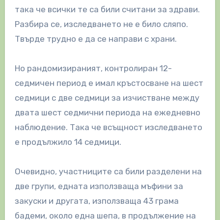
така че всички те са били считани за здрави.
Разбира се, изследването не е било сляпо.
Твърде трудно е да се направи с храни.
Но рандомизираният, контролиран 12-
седмичен период е имал кръстосване на шест
седмици с две седмици за изчистване между
двата шест седмични периода на ежедневно
наблюдение. Така че всъщност изследването
е продължило 14 седмици.
Очевидно, участниците са били разделени на
две групи, едната използваща мъфини за
закуски и другата, използваща 43 грама
бадеми, около една шепа, в продължение на