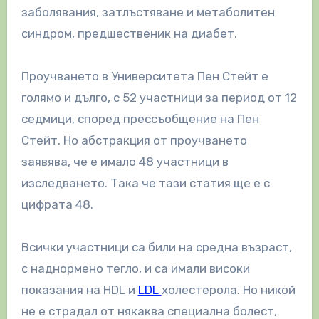
заболявания, затлъстяване и метаболитен
синдром, предшественик на диабет.
Проучването в Университета Пен Стейт е
голямо и дълго, с 52 участници за период от 12
седмици, според прессъобщение на Пен
Стейт. Но абстракция от проучването
заявява, че е имало 48 участници в
изследването. Така че тази статия ще е с
цифрата 48.
Всички участници са били на средна възраст,
с наднормено тегло, и са имали високи
показания на HDL и
LDL
холестерола. Но никой
не е страдал от някаква специална болест,