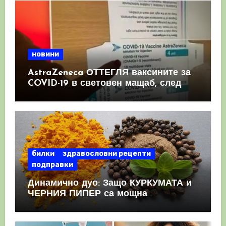
новини
AstraZeneca ОТТЕГЛЯ ваксините за
COVID-19 в световен мащаб, след
като призна, че те причиняват
КРЪВНИ съсиреци
билки
здравословни рецепти
подправки
Динамично дуо: Защо КУРКУМАТА и
ЧЕРНИЯ ПИПЕР са мощна
комбинация