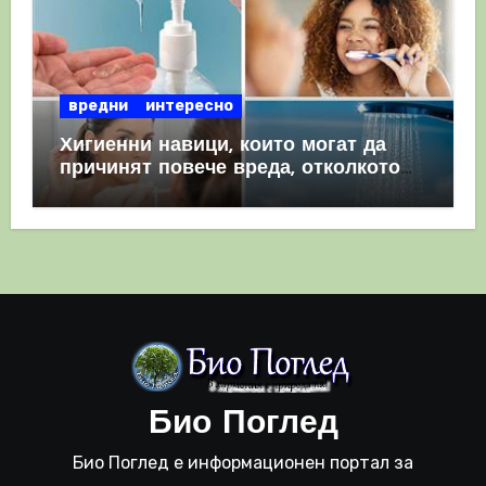
вредни
интересно
Хигиенни навици, които могат да
причинят повече вреда, отколкото
полза
Био Поглед
Био Поглед е информационен портал за