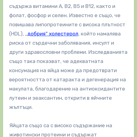
съдържа витамини А, В2, В5 и В12, както и
фолат, фосфор и селен. Известно е също, че
повишава липопротеините с висока плътност
(HDL), „
добрия“ холестерол
, който намалява
риска от сърдечни заболявания, инсулт и
други здравословни проблеми. Изследванията
също така показват, че адекватната
консумация на яйца може да предотврати
вероятността от катаракта и дегенерация на
макулата, благодарение на антиоксидантите
лутеин и зеаксантин, открити в яйчните
жълтъци.
Яйцата също са с високо съдържание на
животински протеини и съдържат