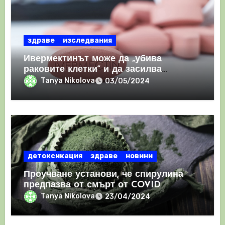
здраве
изследвания
Ивермектинът може да „убива
раковите клетки“ и да засилва
имунния отговор
Tanya Nikolova
03/05/2024
детоксикация
здраве
новини
Проучване установи, че спирулина
предпазва от смърт от COVID
Tanya Nikolova
23/04/2024