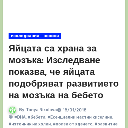
изследвания
новини
Яйцата са храна за
мозъка: Изследване
показва, че яйцата
подобряват развитието
на мозъка на бебето
By
Tanya Nikolova
18/01/2018
#DHA
,
#бебета
,
#Есенциални мастни киселини
,
#източник на холин
,
#ползи от яденето
,
#развитие