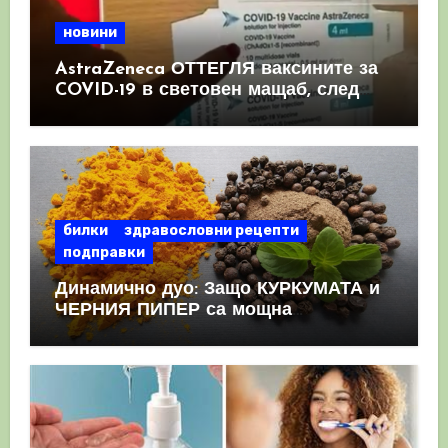
новини
AstraZeneca ОТТЕГЛЯ ваксините за
COVID-19 в световен мащаб, след
като призна, че те причиняват
КРЪВНИ съсиреци
билки
здравословни рецепти
подправки
Динамично дуо: Защо КУРКУМАТА и
ЧЕРНИЯ ПИПЕР са мощна
комбинация