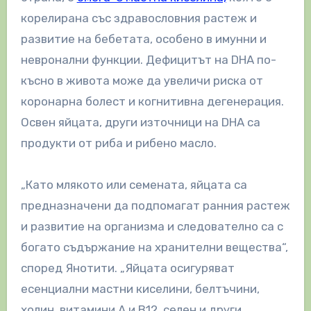
корелирана със здравословния растеж и
развитие на бебетата, особено в имунни и
невронални функции. Дефицитът на DHA по-
късно в живота може да увеличи риска от
коронарна болест и когнитивна дегенерация.
Освен яйцата, други източници на DHA са
продукти от риба и рибено масло.
„Като млякото или семената, яйцата са
предназначени да подпомагат ранния растеж
и развитие на организма и следователно са с
богато съдържание на хранителни вещества“,
според Янотити. „Яйцата осигуряват
есенциални мастни киселини, белтъчини,
холин, витамини А и В12, селен и други