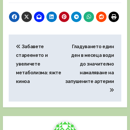
Навигация
Забавете
Гладуването един
стареенето и
ден в месеца води
увеличете
до значително
метаболизма: яжте
намаляване на
киноа
запушените артерии