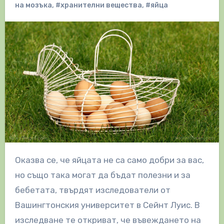
на мозъка
,
#хранителни вещества
,
#яйца
Оказва се, че яйцата не са само добри за вас,
но също така могат да бъдат полезни и за
бебетата, твърдят изследователи от
Вашингтонския университет в Сейнт Луис. В
изследване те откриват, че въвеждането на