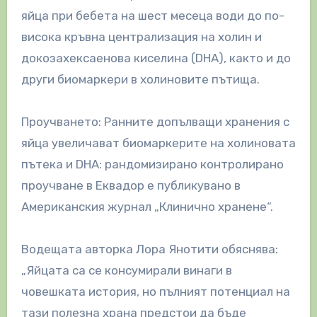
яйца при бебета на шест месеца води до по-
висока кръвна централизация на холин и
докозахексаенова киселина (DHA), както и до
други биомаркери в холиновите пътища.
Проучването: Ранните допълващи хранения с
яйца увеличават биомаркерите на холиновата
пътека и DHA: рандомизирано контролирано
проучване в Еквадор е публикувано в
Американския журнал „Клинично хранене“.
Водещата авторка Лора Янотити обяснява:
„Яйцата са се консумирали винаги в
човешката история, но пълният потенциал на
тази полезна храна предстои да бъде