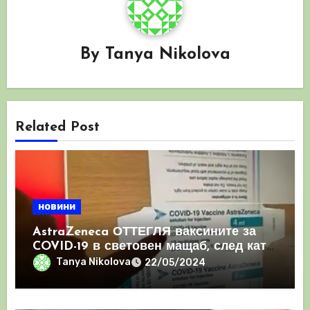
By
Tanya Nikolova
Related Post
новини
AstraZeneca ОТТЕГЛЯ ваксините за
COVID-19 в световен мащаб, след като
призна, че те причиняват КРЪВНИ
Tanya Nikolova
22/05/2024
съсиреци