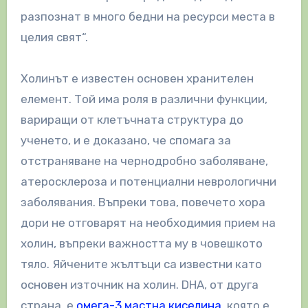
разпознат в много бедни на ресурси места в
целия свят“.
Холинът е известен основен хранителен
елемент. Той има роля в различни функции,
вариращи от клетъчната структура до
ученето, и е доказано, че спомага за
отстраняване на чернодробно заболяване,
атеросклероза и потенциални неврологични
заболявания. Въпреки това, повечето хора
дори не отговарят на необходимия прием на
холин, въпреки важността му в човешкото
тяло. Яйчените жълтъци са известни като
основен източник на холин. DHA, от друга
страна, е
омега-3 мастна киселина,
която е