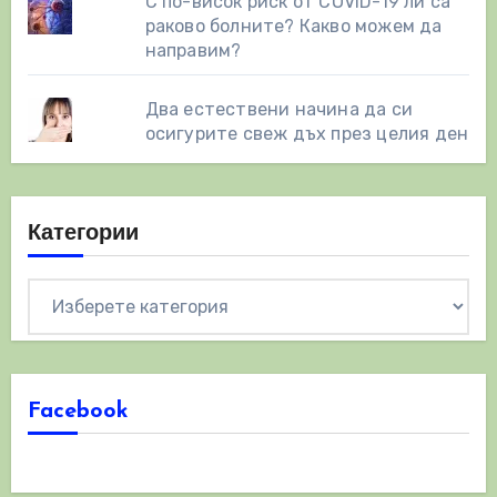
С по-висок риск от COVID-19 ли са
раково болните? Какво можем да
направим?
Два естествени начинa да си
осигурите свеж дъх през целия ден
Категории
Категории
Facebook