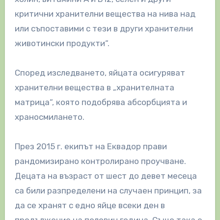
критични хранителни вещества на нива над
или съпоставими с тези в други хранителни
животински продукти“.
Според изследването, яйцата осигуряват
хранителни вещества в „хранителната
матрица“, която подобрява абсорбцията и
храносмилането.
През 2015 г. екипът на Еквадор прави
рандомизирано контролирано проучване.
Децата на възраст от шест до девет месеца
са били разпределени на случаен принцип, за
да се хранят с едно яйце всеки ден в
продължение на половин година. Също така е