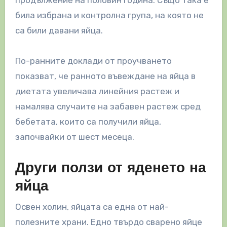
била избрана и контролна група, на която не
са били давани яйца.
По-ранните доклади от проучването
показват, че ранното въвеждане на яйца в
диетата увеличава линейния растеж и
намалява случаите на забавен растеж сред
бебетата, които са получили яйца,
започвайки от шест месеца.
Други ползи от яденето на
яйца
Освен холин, яйцата са една от най-
полезните храни. Едно твърдо сварено яйце