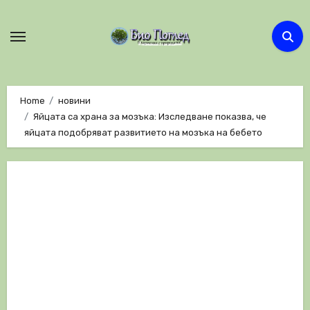
Skip
to
content
Home
новини
Яйцата са храна за мозъка: Изследване показва, че
яйцата подобряват развитието на мозъка на бебето