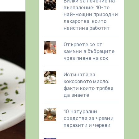
Билки за лечение на
възпаление: 10-те
най-мощни природни
лекарства, които
наистина работят
Отървете се от
камъни в бъбреците
чрез пиене на сок
Истината за
кокосовото масло:
факти които трябва
да знаете
10 натурални
средства за чревни
паразити и червеи