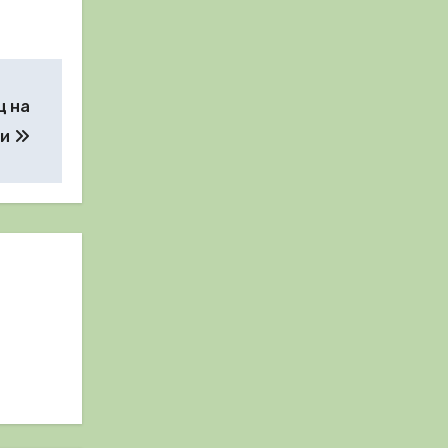
ц на
ии