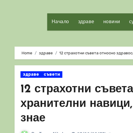
Начало
здраве
новини
с
Home
здраве
12 страхотни съвета относно здравос
здраве
съвети
12 страхотни съвет
хранителни навици,
знае