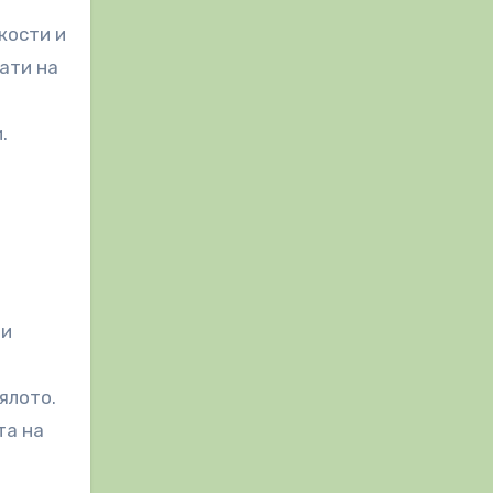
кости и
гати на
.
ли
ялото.
та на