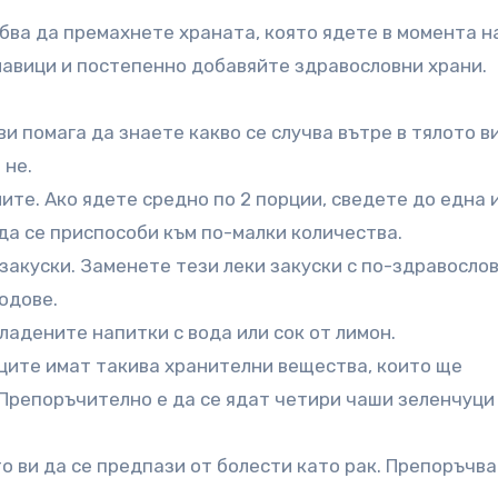
бва да премахнете храната, която ядете в момента н
навици и постепенно добавяйте здравословни храни.
и помага да знаете какво се случва вътре в тялото в
 не.
ите. Ако ядете средно по 2 порции, сведете до една 
да се приспособи към по-малки количества.
закуски. Заменете тези леки закуски с по-здравосло
одове.
ладените напитки с вода или сок от лимон.
ците имат такива хранителни вещества, които ще
 Препоръчително е да се ядат четири чаши зеленчуци
о ви да се предпази от болести като рак. Препоръчва