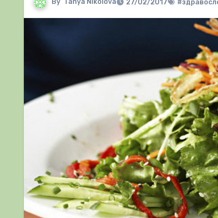
By
Tanya Nikolova
27/02/2017
#здравосл