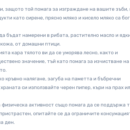
и, защото той помага за изграждане на вашите зъби, 
укти като сирене, прясно мляко и кисело мляко са бо
 да бъдат намерени в рибата, растително масло и ядки
 кожа, от домашни птици.
ята кара тялото ви да се уморява лесно, както и
ществено значение, тъй като помага за изчистване на
то.
ко кръвно налягане, загуба на паметта и бъбречни
 храната си използвайте черен пипер, къри на прах и
а физическа активност също помага да се поддържа т
 пристрастен, опитайте се да ограничите консумация
а ден.