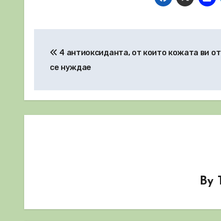
Навигация
4 антиоксиданта, от които кожата ви о
се нуждае
By