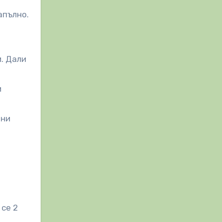
апълно.
и. Дали
и
вни
 се 2