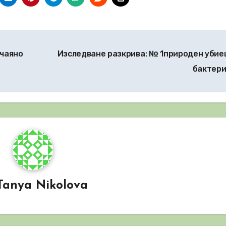
тчаяно
Изследване разкрива: № 1природен убие
бактер
Tanya Nikolova