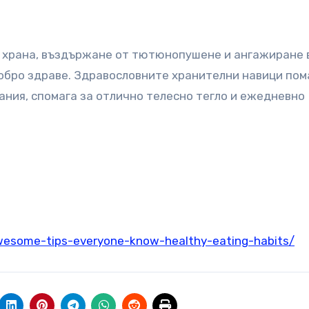
а храна, въздържане от тютюнопушене и ангажиране 
обро здраве. Здравословните хранителни навици пом
ания, спомага за отлично телесно тегло и ежедневно
awesome-tips-everyone-know-healthy-eating-habits/