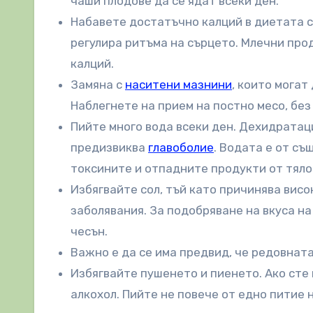
чаши плодове да се ядат всеки ден.
Набавете достатъчно калций в диетата с
регулира ритъма на сърцето. Млечни прод
калций.
Замяна с
наситени мазнини
, които могат
Наблегнете на прием на постно месо, без
Пийте много вода всеки ден. Дехидратаци
предизвиква
главоболие
. Водата е от съ
токсините и отпадните продукти от тяло
Избягвайте сол, тъй като причинява висо
заболявания. За подобряване на вкуса на
чесън.
Важно е да се има предвид, че редовнат
Избягвайте пушенето и пиенето. Ако сте
алкохол. Пийте не повече от едно питие н