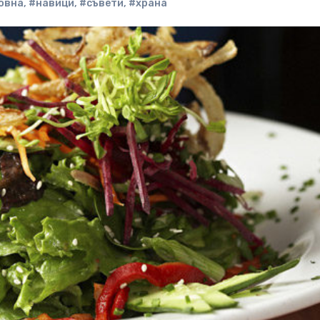
овна
,
#навици
,
#съвети
,
#храна