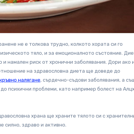
 физическото тяло, и за емоционалното състояние. Ди
 и намален риск от хронични заболявания. Дори ако 
отношение на здравословна диета ще доведе до
кръвно налягане
, сърдечно-съдови заболявания, а съ
 до психични проблеми, като например болест на Алц
дравословна храна ще храните тялото си с хранителн
е силно, здраво и активно.