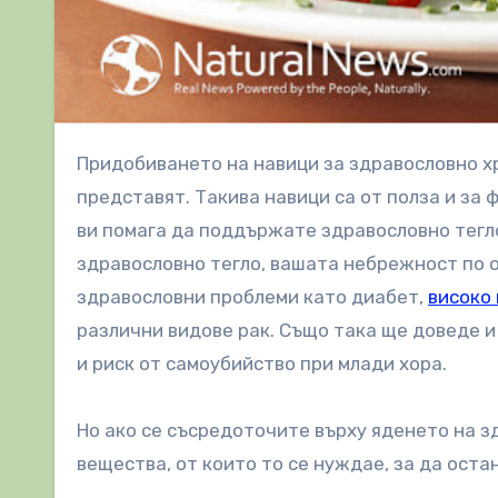
Придобиването на навици за здравословно хранене не е толкова трудно, колкото хората си го
представят. Такива навици са от полза и за
ви помага да поддържате здравословно тегло
здравословно тегло, вашата небрежност по 
здравословни проблеми като диабет,
високо 
различни видове рак. Също така ще доведе и
и риск от самоубийство при млади хора.
Но ако се съсредоточите върху яденето на з
вещества, от които то се нуждае, за да остан