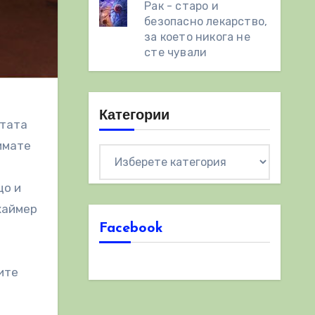
Рак - старо и
безопасно лекарство,
за което никога не
сте чували
Категории
етата
имате
Категории
що и
хаймер
Facebook
ите