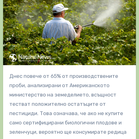
Днес повече от 65% от производствените
проби, анализирани от Американското
министерство на земеделието, всъщност
тестват положително остатъците от
пестициди. Това означава, че ако не купите
само сертифицирани биологични плодове и
зеленчуци, вероятно ще консумирате редица