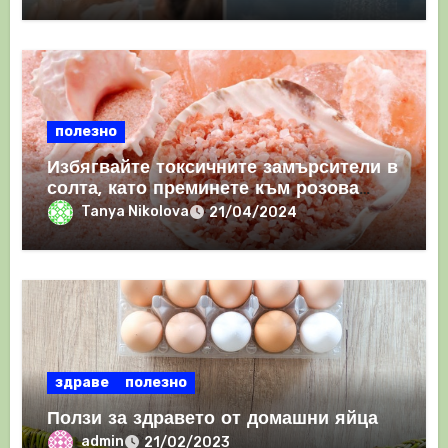
полезно
Избягвайте токсичните замърсители в
солта, като преминете към розова
хималайска сол
Tanya Nikolova
21/04/2024
здраве
полезно
Ползи за здравето от домашни яйца
admin
21/02/2023