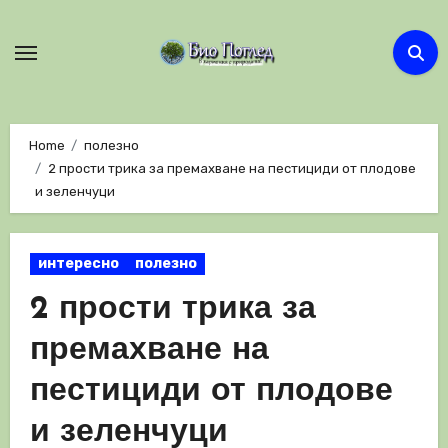
Skip
to
content
Home
полезно
2 прости трика за премахване на пестициди от плодове
и зеленчуци
интересно
полезно
2 прости трика за
премахване на
пестициди от плодове
и зеленчуци