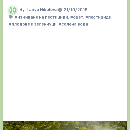
By
Tanya Nikolova
21/10/2018
#измиване на пестициди
,
#оцет
,
#пестициди
,
#плодове и зеленчуци
,
#солена вода