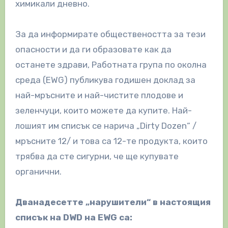
химикали дневно.
За да информирате обществеността за тези
опасности и да ги образовате как да
останете здрави, Работната група по околна
среда (EWG) публикува годишен доклад за
най-мръсните и най-чистите плодове и
зеленчуци, които можете да купите. Най-
лошият им списък се нарича „Dirty Dozen“ /
мръсните 12/ и това са 12-те продукта, които
трябва да сте сигурни, че ще купувате
органични.
Дванадесетте „нарушители“ в настоящия
списък на DWD на EWG са: