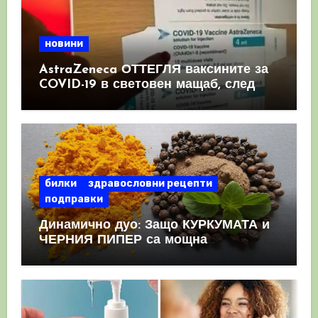
новини
AstraZeneca ОТТЕГЛЯ ваксините за
COVID-19 в световен мащаб, след
като призна, че те причиняват
КРЪВНИ съсиреци
билки
здравословни рецепти
подправки
Динамично дуо: Защо КУРКУМАТА и
ЧЕРНИЯ ПИПЕР са мощна
комбинация