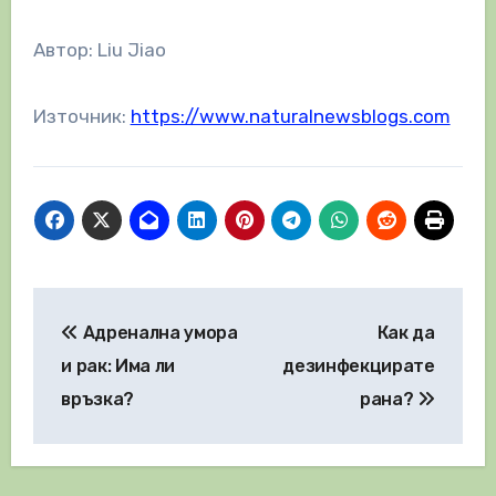
Автор: Liu Jiao
Източник:
https://www.naturalnewsblogs.com
Навигация
Адренална умора
Как да
и рак: Има ли
дезинфекцирате
връзка?
рана?