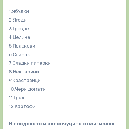
1.Ябълки
2.Ягоди
3.Грозде
4.Целина
5.Праскови
6.Спанак
7.Сладки пиперки
8.Нектарини
9.Краставици
10.Чери домати
11.Грах
12.Картофи
И плодовете и зеленчуците с най-малко