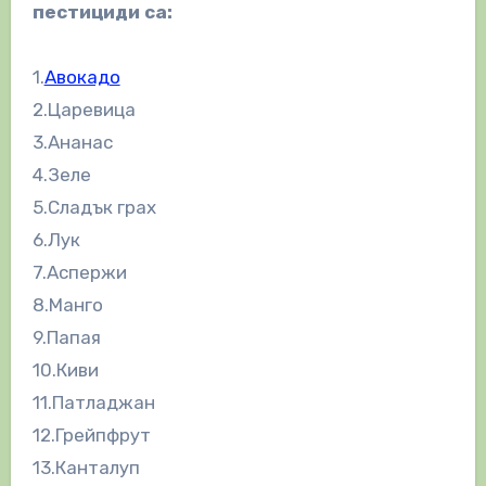
пестициди са:
1.
Авокадо
2.Царевица
3.Ананас
4.Зеле
5.Сладък грах
6.Лук
7.Аспержи
8.Манго
9.Папая
10.Киви
11.Патладжан
12.Грейпфрут
13.Канталуп