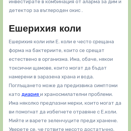
инвестирате в комбинация от аларма за дим и
детектор за въглероден окис .
Ешерихия коли
Ешерихия коли или Е. коли е често срещана
форма на бактериите, които се срещат
естествено в организма. Има, обаче, някои
токсични щамове, които могат да бъдат
намерени в заразена храна и вода.
Поглъщането може да предизвика симптоми
като
диария
и храносмилателни проблеми.
Има няколко предпазни мерки, които могат да
ви помогнат да избегнете отравяне с Е.коли.
Мийте и варете зеленчуците преди хранене.
Уверете се, че готвите месото достатъчно,