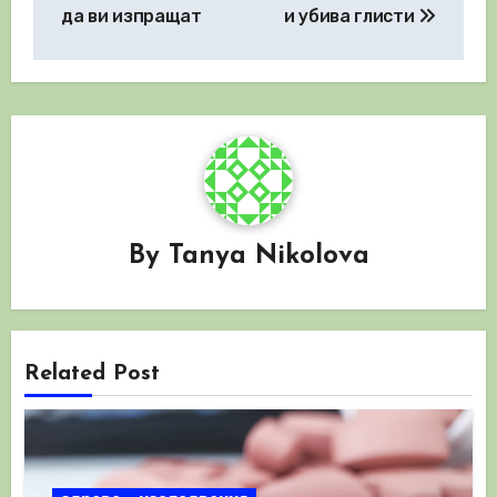
да ви изпращат
и убива глисти
By
Tanya Nikolova
Related Post