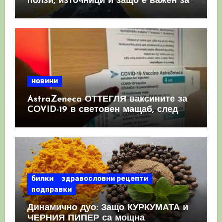
ползи, източници и защо е важен за
имунната система
новини
AstraZeneca ОТТЕГЛЯ ваксините за
COVID-19 в световен мащаб, след
като призна, че те причиняват
КРЪВНИ съсиреци
билки
здравословни рецепти
подправки
Динамично дуо: Защо КУРКУМАТА и
ЧЕРНИЯ ПИПЕР са мощна