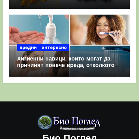
комбинация
вредни
интересно
Хигиенни навици, които могат да
причинят повече вреда, отколкото
полза
Био Поглед