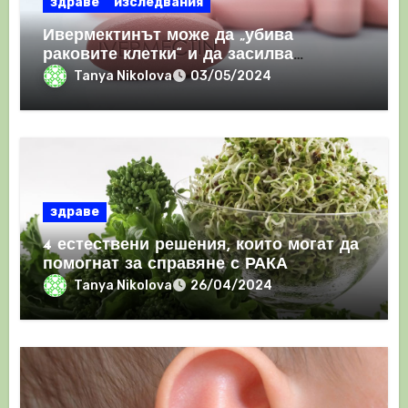
здраве
изследвания
Ивермектинът може да „убива
раковите клетки“ и да засилва
имунния отговор
Tanya Nikolova
03/05/2024
здраве
4 естествени решения, които могат да
помогнат за справяне с РАКА
Tanya Nikolova
26/04/2024