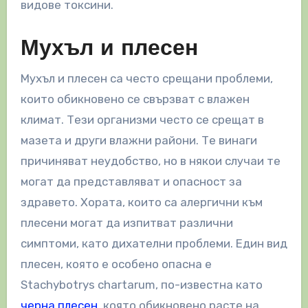
видове токсини.
Мухъл и плесен
Мухъл и плесен са често срещани проблеми,
които обикновено се свързват с влажен
климат. Тези организми често се срещат в
мазета и други влажни райони. Те винаги
причиняват неудобство, но в някои случаи те
могат да представляват и опасност за
здравето. Хората, които са алергични към
плесени могат да изпитват различни
симптоми, като дихателни проблеми. Един вид
плесен, която е особено опасна е
Stachybotrys chartarum, по-известна като
черна плесен,
която обикновено расте на