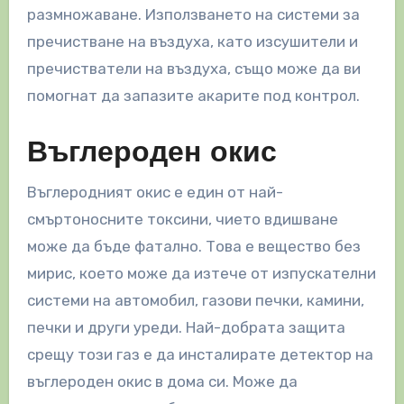
размножаване. Използването на системи за
пречистване на въздуха, като изсушители и
пречистватели на въздуха, също може да ви
помогнат да запазите акарите под контрол.
Въглероден окис
Въглеродният окис е един от най-
смъртоносните токсини, чието вдишване
може да бъде фатално. Това е вещество без
мирис, което може да изтече от изпускателни
системи на автомобил, газови печки, камини,
печки и други уреди. Най-добрата защита
срещу този газ е да инсталирате детектор на
въглероден окис в дома си. Може да