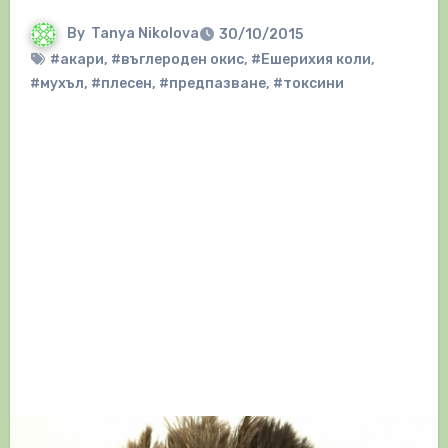
By
Tanya Nikolova
30/10/2015
#акари
,
#въглероден окис
,
#Ешерихия коли
,
#мухъл
,
#плесен
,
#предпазване
,
#токсини