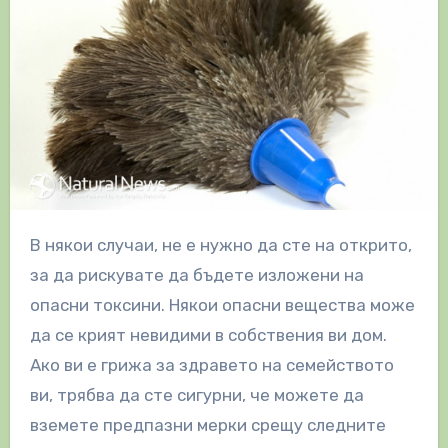
В някои случаи, не е нужно да сте на открито,
за да рискувате да бъдете изложени на
опасни токсини. Някои опасни вещества може
да се крият невидими в собствения ви дом.
Ако ви е грижа за здравето на семейството
ви, трябва да сте сигурни, че можете да
вземете предпазни мерки срещу следните