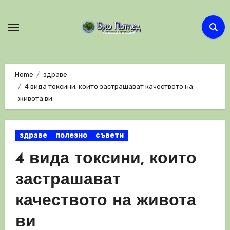
Skip
to
content
Home
здраве
4 вида токсини, които застрашават качеството на
живота ви
здраве
полезно
съвети
4 вида токсини, които
застрашават
качеството на живота
ви