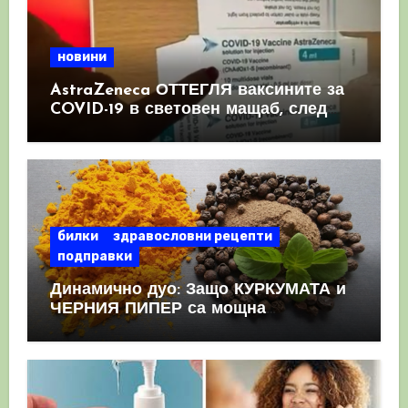
новини
AstraZeneca ОТТЕГЛЯ ваксините за
COVID-19 в световен мащаб, след
като призна, че те причиняват
КРЪВНИ съсиреци
билки
здравословни рецепти
подправки
Динамично дуо: Защо КУРКУМАТА и
ЧЕРНИЯ ПИПЕР са мощна
комбинация