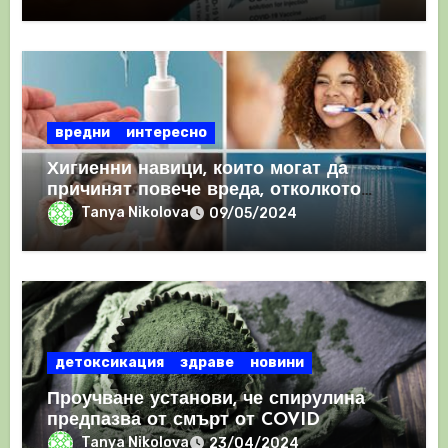
съсиреци
вредни
интересно
Хигиенни навици, които могат да
причинят повече вреда, отколкото
полза
Tanya Nikolova
09/05/2024
детоксикация
здраве
новини
Проучване установи, че спирулина
предпазва от смърт от COVID
Tanya Nikolova
23/04/2024