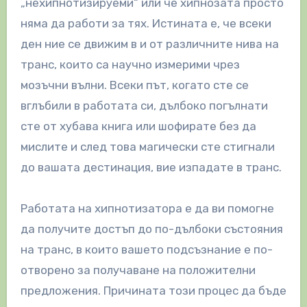
„нехипнотизируеми“ или че хипнозата просто
няма да работи за тях. Истината е, че всеки
ден ние се движим в и от различните нива на
транс, които са научно измерими чрез
мозъчни вълни. Всеки път, когато сте се
вглъбили в работата си, дълбоко погълнати
сте от хубава книга или шофирате без да
мислите и след това магически сте стигнали
до вашата дестинация, вие изпадате в транс.
Работата на хипнотизатора е да ви помогне
да получите достъп до по-дълбоки състояния
на транс, в които вашето подсъзнание е по-
отворено за получаване на положителни
предложения. Причината този процес да бъде