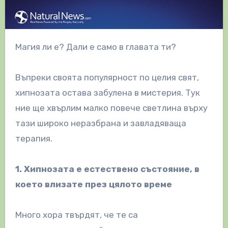
Магия ли е? Дали е само в главата ти?
Въпреки своята популярност по целия свят,
хипнозата остава забулена в мистерия. Тук
ние ще хвърлим малко повече светлина върху
тази широко неразбрана и завладяваща
терапия.
1. Хипнозата е естествено състояние, в
което влизате през цялото време
Много хора твърдят, че те са