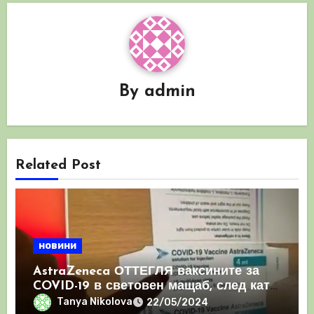
By
admin
Related Post
новини
AstraZeneca ОТТЕГЛЯ ваксините за
COVID-19 в световен мащаб, след като
призна, че те причиняват КРЪВНИ
Tanya Nikolova
22/05/2024