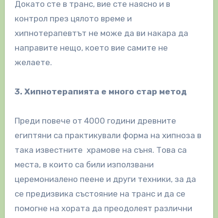
Докато сте в транс, вие сте наясно и в
контрол през цялото време и
хипнотерапевтът не може да ви накара да
направите нещо, което вие самите не
желаете.
3. Хипнотерапията е много стар метод
Преди повече от 4000 години древните
египтяни са практикували форма на хипноза в
така известните храмове на съня. Това са
места, в които са били използвани
церемониалено пеене и други техники, за да
се предизвика състояние на транс и да се
помогне на хората да преодолеят различни