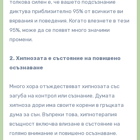
толкова силен е, че вашето подсъзнание
диктува приблизително 95% от всичките ви
вярвания и поведения. Когато влезнете в тези
95%, може да се появят много значими
промени.
2. Хипнозата е състояние на повишено
осъзнаване
Много хора отъждествяват хипнозата със
загуба на контрол или съзнание. Думата
хипноза дори има своите корени в гръцката
дума за сън. Въпреки това, хипнотерапия
всъщност включва влизане в състояние на
голямо внимание и повишено осъзнаване.