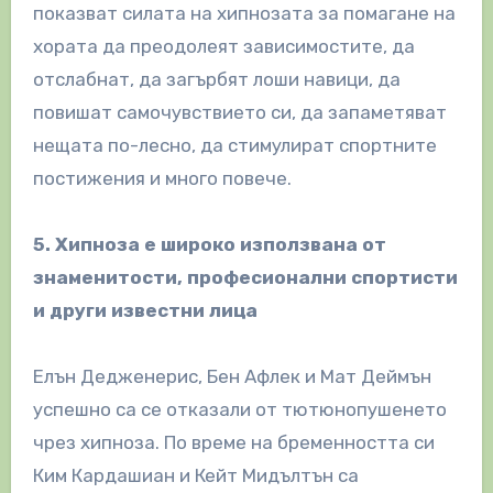
показват силата на хипнозата за помагане на
хората да преодолеят зависимостите, да
отслабнат, да загърбят лоши навици, да
повишат самочувствието си, да запаметяват
нещата по-лесно, да стимулират спортните
постижения и много повече.
5. Хипноза е широко използванa от
знаменитости, професионални спортисти
и други известни лица
Елън Дедженерис, Бен Афлек и Мат Деймън
успешно са се отказали от тютюнопушенето
чрез хипноза. По време на бременността си
Ким Кардашиан и Кейт Мидълтън са