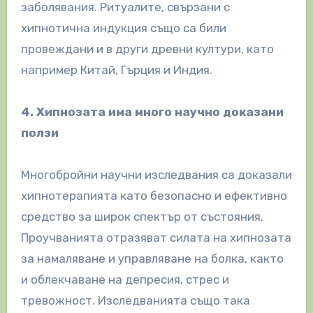
заболявания. Ритуалите, свързани с
хипнотична индукция също са били
провеждани и в други древни култури, като
например Китай, Гърция и Индия.
4. Хипнозата има много научно доказани
ползи
Многобройни научни изследвания са доказали
хипнотерапията като безопасно и ефективно
средство за широк спектър от състояния.
Проучванията отразяват силата на хипнозата
за намаляване и управляване на болка, както
и облекчаване на депресия, стрес и
тревожност. Изследванията също така