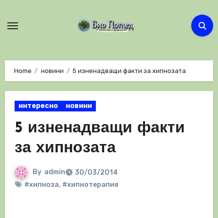
Skip
to
content
Home
новини
5 изненадващи факти за хипнозата
интересно
новини
5 изненадващи факти
за хипнозата
By
admin
30/03/2014
#хипноза
,
#хипнотерапия