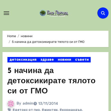
Skip
to
content
Home
новини
5 начина да детоксикирате тялото си от ГМО
детоксикация
здраве
новини
съвети
5 начина да
детоксикирате тялото
си от ГМО
By
admin
13/11/2014
#детокс от гмо
,
#жинтяк
,
#кориандър
,