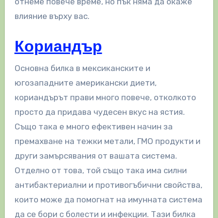
отнеме повече време, но пък няма да окаже
влияние върху вас.
Кориандър
Основна билка в мексиканските и
югозападните американски диети,
кориандърът прави много повече, отколкото
просто да придава чудесен вкус на ястия.
Също така е много ефективен начин за
премахване на тежки метали, ГМО продукти и
други замърсявания от вашата система.
Отделно от това, той също така има силни
антибактериални и противогъбични свойства,
които може да помогнат на имунната система
да се бори с болести и инфекции. Тази билка