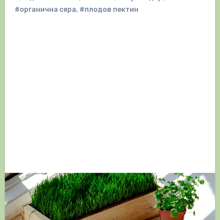
#органична сяра
,
#плодов пектин