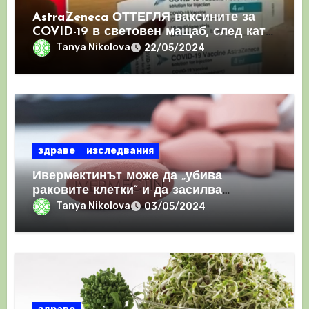
AstraZeneca ОТТЕГЛЯ ваксините за
COVID-19 в световен мащаб, след като
призна, че те причиняват КРЪВНИ
Tanya Nikolova
22/05/2024
съсиреци
здраве
изследвания
Ивермектинът може да „убива
раковите клетки“ и да засилва
имунния отговор
Tanya Nikolova
03/05/2024