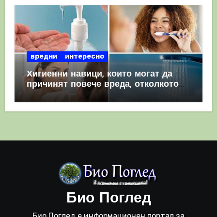
вредни
интересно
Хигиенни навици, които могат да
причинят повече вреда, отколкото
полза
Био Поглед
Био Поглед е информационен портал за