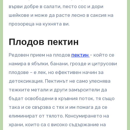
върви добре в салати, песто сос и дори
шейкове и може да расте лесно в саксия на
прозореца на кухнята ви.
Плодов пектин
Редовен прием на плодов
пектин
– който се
намира в ябълки, банани, грозде и цитрусови
плодове – е лек, но ефективен начин за
детоксикация. Пектинът не само улеснява
тежките метали и други замърсители да
бъдат освободени в кръвния поток, тя също
така и се свързва с тях и им помага да се
елиминират от тялото. Консумирането на
храни, които са с високо съдържание на