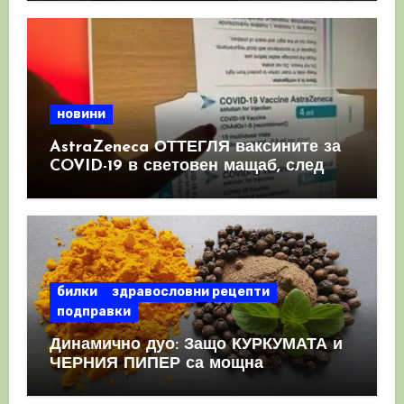
новини
AstraZeneca ОТТЕГЛЯ ваксините за
COVID-19 в световен мащаб, след
като призна, че те причиняват
КРЪВНИ съсиреци
билки
здравословни рецепти
подправки
Динамично дуо: Защо КУРКУМАТА и
ЧЕРНИЯ ПИПЕР са мощна
комбинация