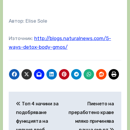
Автор: Elise Sole
Източник:
http://blogs.naturalnews.com/5-
ways-detox-body-gmos/
Навигация
Топ 4 начини за
Пиенето на
подобряване
преработено краве
функцията на
мляко причинява
черния дроб
ранна смърт