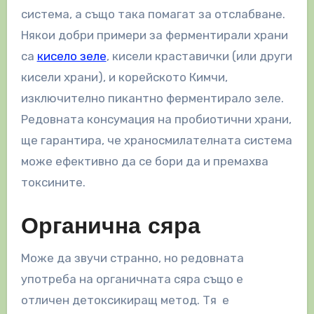
система, а също така помагат за отслабване.
Някои добри примери за ферментирали храни
са
кисело зеле
, кисели краставички (или други
кисели храни), и корейското Кимчи,
изключително пикантно ферментирало зеле.
Редовната консумация на пробиотични храни,
ще гарантира, че храносмилателната система
може ефективно да се бори да и премахва
токсините.
Органична сяра
Може да звучи странно, но редовната
употреба на органичната сяра също е
отличен детоксикиращ метод. Тя е