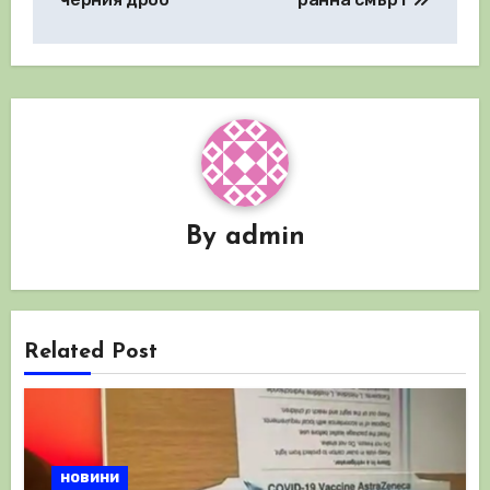
By
admin
Related Post
новини