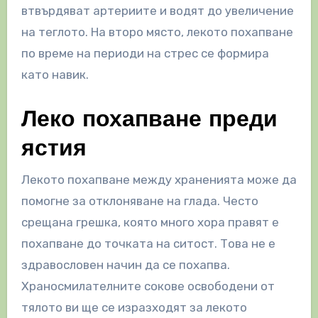
втвърдяват артериите и водят до увеличение
на теглото. На второ място, лекото похапване
по време на периоди на стрес се формира
като навик.
Леко похапване преди
ястия
Лекото похапване между храненията може да
помогне за отклоняване на глада. Често
срещана грешка, която много хора правят е
похапване до точката на ситост. Това не е
здравословен начин да се похапва.
Храносмилателните сокове освободени от
тялото ви ще се изразходят за лекото