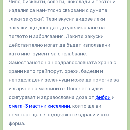
Чипс, бисквити, солети, шоколади и тестени
изделия са най-тясно свързани с думата
„леки закуски“. Тези вкусни видове леки
закуски, ще доведат до увеличаване на
теглото и заболявания. Леките закуски
действително могат да бъдат използвани
като инструмент за отслабване.
Заместването на нездравословната храна с
храни като грейпфрут, орехи, бадеми и
неподсладени зеленчуци може да помогне за
изгаряне на мазнините. Повечето ядки
осигуряват и здравословна доза от
фибри
и
омега-3 мастни киселини
, които ще ви
помогнат да се поддържате здрави и във
форма.