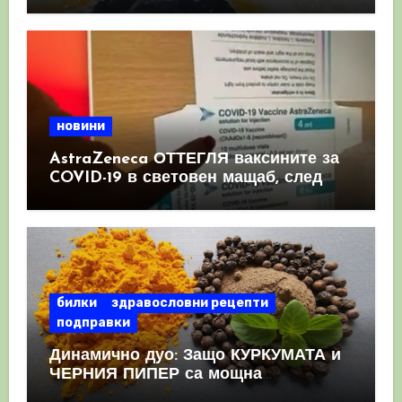
имунната система
новини
AstraZeneca ОТТЕГЛЯ ваксините за
COVID-19 в световен мащаб, след
като призна, че те причиняват
КРЪВНИ съсиреци
билки
здравословни рецепти
подправки
Динамично дуо: Защо КУРКУМАТА и
ЧЕРНИЯ ПИПЕР са мощна
комбинация