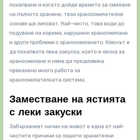
похапване и когато дойде времето за смилане
на пълното хранене, тези храносмилателни
сокове ще липсват. Най-често, това води до
подуване на корема, нарушено храносмилане
и други проблеми с храносмилането. Ключът е
да похапвате лека закуска, която е лесна за
храносмилане и няма да предизвика
прекалено много работа за
храносмилателната система.
Заместване на ястията
с леки закуски
Забързаният начин на живот е една от най-
честите причини за лошите хранителни