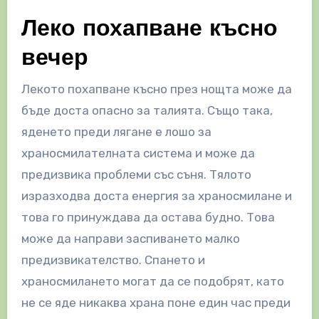
Леко похапване късно
вечер
Лекото похапване късно през нощта може да
бъде доста опасно за талията. Също така,
яденето преди лягане е лошо за
храносмилателната система и може да
предизвика проблеми със съня. Тялото
изразходва доста енергия за храносмилане и
това го принуждава да остава будно. Това
може да направи заспиването малко
предизвикателство. Спането и
храносмилането могат да се подобрят, като
не се яде никаква храна поне един час преди