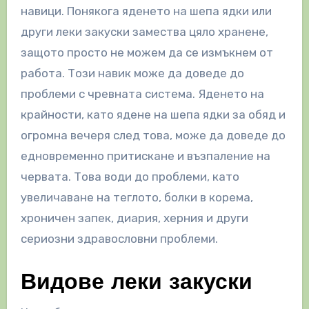
навици. Понякога яденето на шепа ядки или
други леки закуски замества цяло хранене,
защото просто не можем да се измъкнем от
работа. Този навик може да доведе до
проблеми с чревната система. Яденето на
крайности, като ядене на шепа ядки за обяд и
огромна вечеря след това, може да доведе до
едновременно притискане и възпаление на
червата. Това води до проблеми, като
увеличаване на теглото, болки в корема,
хроничен запек, диария, херния и други
сериозни здравословни проблеми.
Видове леки закуски