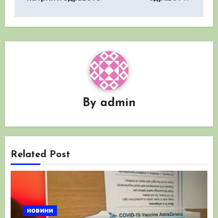
By
admin
Related Post
новини