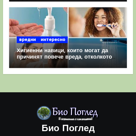
вредни
интересно
Хигиенни навици, които могат да
причинят повече вреда, отколкото
полза
Био Поглед