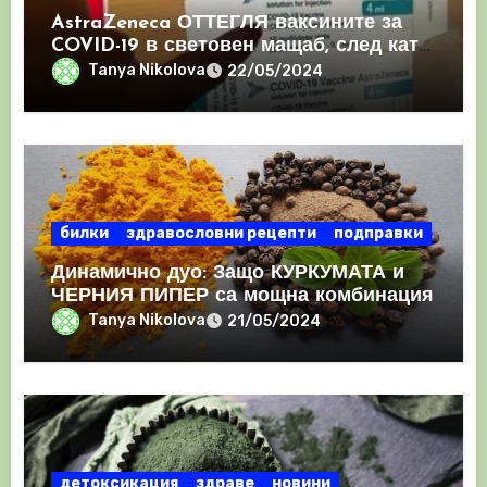
AstraZeneca ОТТЕГЛЯ ваксините за
COVID-19 в световен мащаб, след като
призна, че те причиняват КРЪВНИ
Tanya Nikolova
22/05/2024
съсиреци
билки
здравословни рецепти
подправки
Динамично дуо: Защо КУРКУМАТА и
ЧЕРНИЯ ПИПЕР са мощна комбинация
Tanya Nikolova
21/05/2024
детоксикация
здраве
новини