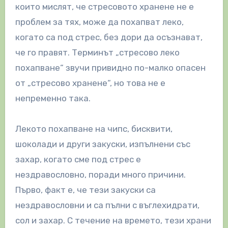
които мислят, че стресовото хранене не е
проблем за тях, може да похапват леко,
когато са под стрес, без дори да осъзнават,
че го правят. Терминът „стресово леко
похапване“ звучи привидно по-малко опасен
от „стресово хранене“, но това не е
непременно така.
Лекото похапване на чипс, бисквити,
шоколади и други закуски, изпълнени със
захар, когато сме под стрес е
нездравословно, поради много причини.
Първо, факт е, че тези закуски са
нездравословни и са пълни с въглехидрати,
сол и захар. С течение на времето, тези храни