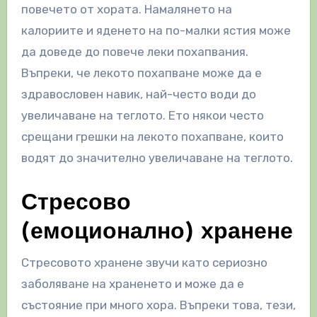
повечето от хората. Намалянето на
калориите и яденето на по-малки ястия може
да доведе до повече леки похапвания.
Въпреки, че лекото похапване може да е
здравословен навик, най-често води до
увеличаване на теглото. Ето някои често
срещани грешки на лекото похапване, които
водят до значително увеличаване на теглото.
Стресово
(емоционално) хранене
Стресовото хранене звучи като сериозно
заболяване на храненето и може да е
състояние при много хора. Въпреки това, тези,